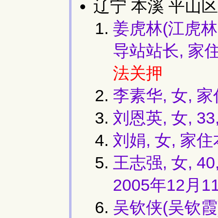
辽宁 本溪 平山区
姜虎林(江虎林,
导站站长, 
法关押
李素华, 女, 
刘恩英, 女, 
刘娟, 女, 
王志强, 女, 
2005年12月1
吴钦侠(吴钦霞)