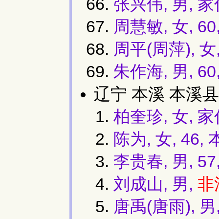
张兴伟, 男, 
周慧敏, 女, 
周平(周萍), 女,
朱作海, 男, 
辽宁 本溪 本溪县
柏奎珍, 女,
陈为, 女, 4
李贵春, 男, 5
刘成山, 男,
非
唐禹(唐雨), 