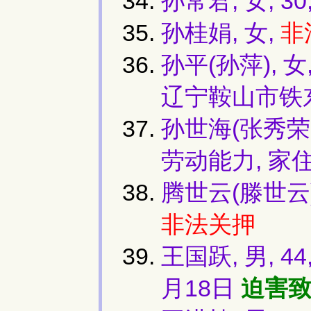
孙常君, 女, 
孙桂娟, 女,
非
孙平(孙萍), 
辽宁鞍山市铁
孙世海(张秀荣夫
劳动能力, 
腾世云(滕世云)
非法关押
王国跃, 男, 
月18日
迫害致