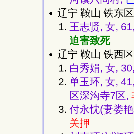
辽宁 鞍山 铁东区
王志贤, 女, 6
迫害致死
辽宁 鞍山 铁西区
白秀娟, 女, 3
单玉环, 女, 
区深沟寺7区,
付永忱(妻娄艳
关押