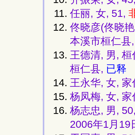
任丽, 女, 51,
佟晓彦(佟晓艳,
本溪市桓仁县
王德清, 男,
桓仁县,
已释
王永华, 女,
杨凤梅, 女,
杨志忠, 男, 
2006年1月19