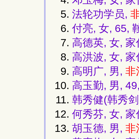
法轮功学员,
付亮, 女, 6
高德英, 女, 
高洪波, 女,
高明广, 男,
非
高玉勤, 男, 4
韩秀健(韩秀剑)
何秀芬, 女, 
胡玉德, 男,
非