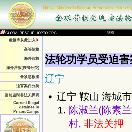
登陆
GLOBALRESCUE.HOPTO.ORG
数据库从此进入
高等院校
法轮功学员受迫害
海外营救
海外营救(按省分类)
辽宁
最紧急救援
迫害案件分类
辽宁 鞍山 海城市
当前监狱非法关押表
Current Illegal
陈淑兰(陈素兰)
detainee in
Prison/Camps
村,
非法关押