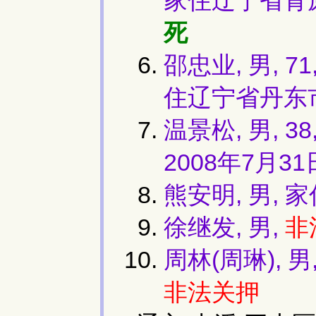
死
邵忠业, 男, 
住辽宁省丹东市,
温景松, 男, 
2008年7月31
熊安明, 男, 
徐继发, 男,
非
周林(周琳), 
非法关押