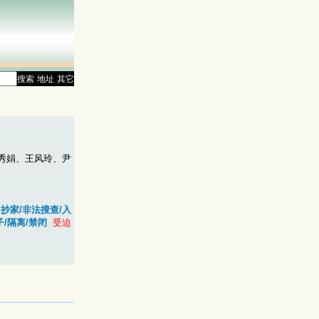
搜索
地址
其它
秀娟、王风玲、尹
抄家/非法搜查/入
子/隔离/禁闭
受迫