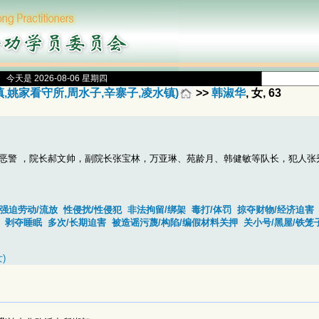
今天是 2026-08-06 星期四
,姚家看守所,周水子,辛寨子,凌水镇)
>>
韩淑华
, 女, 63
恶警 ，院长郝文帅，副院长张宝林，万亚琳、苑龄月、韩健敏等队长，犯人张
/强迫劳动/流放
性侵扰/性侵犯
非法拘留/绑架
毒打/体罚
掠夺财物/经济迫害
剥夺睡眠
多次/长期迫害
被造谣污蔑/构陷/编假材料关押
关小号/黑屋/铁笼
)