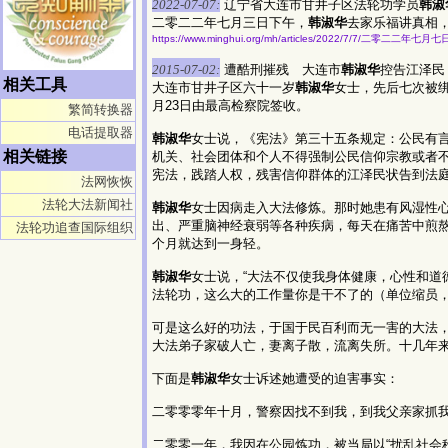
2022-07-07:
辽宁省大连市甘井子区法轮功学员
韩淑
二零二二年七月三日下午，
韩淑华
去家乐福讲真相
https://www.minghui.org/mh/articles/2022/7/7/二零二二年
2015-07-02:
遭酷刑摧残 大连市
韩淑华
控告江泽民
相关工具
大连市甘井子区六十一岁
韩淑华
女士，先后七次被
月23日由最高检察院签收。
繁简转换器
电话提取器
韩淑华
女士说，《宪法》第三十五条规定：公民有
相关链接
机关、社会团体和个人不得强制公民信仰宗教或者不
宪法，践踏人权，残害信仰群体的江泽民状告到法庭
法网恢恢
法轮大法新闻社
韩淑华
女士因病走入大法修炼。那时她患有风湿性
出、严重脑神经衰弱等各种疾病，每天在痛苦中煎
法轮功追查国际组织
个月就达到一身轻。
韩淑华
女士说，“大法不仅使我身体健康，心性和
法轮功，这么大的工作量你是干不了的（单位缩员，
可是这么好的功法，于国于民百利而无一害的大法
大法弟子家破人亡，妻离子散，流离失所。十几年
下面是
韩淑华
女士诉述她遭受的迫害事实：
二零零零年十月，警察因找不到我，到我父亲家抓
二零零一年，我因在公园炼功，被当局以“扰乱社会