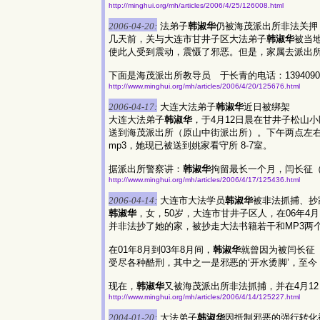
http://minghui.org/mh/articles/2006/4/25/126008.html
2006-04-20:
法弟子
韩淑华
仍被海茂派出所非法关押
几天前，关与大连市甘井子区大法弟子
韩淑华
被当
使此人受到震动，震慑了邪恶。但是，家属去派出
下面是海茂派出所教导员 于长青的电话：13940902
http://www.minghui.org/mh/articles/2006/4/20/125676.html
2006-04-17:
大连大法弟子
韩淑华
近日被绑架
大连大法弟子
韩淑华
，于4月12日晨在甘井子松山
送到海茂派出所（原山中街派出所）。下午两点左
mp3，她现已被送到姚家看守所 8-7室。
据派出所警察讲：
韩淑华
拘留最长一个月，闫长征
http://www.minghui.org/mh/articles/2006/4/17/125436.html
2006-04-14:
大连市大法学员
韩淑华
被非法抓捕、抄
韩淑华
，女，50岁，大连市甘井子区人，在06年
并非法抄了她的家，被抄走大法书籍若干和MP3两
在01年8月到03年8月间，
韩淑华
就曾因为被闫长征
受尽各种酷刑，其中之一是邪恶的‘开水烫脚’，至
现在，
韩淑华
又被海茂派出所非法抓捕，并在4月1
http://www.minghui.org/mh/articles/2006/4/14/125227.html
2004-01-20:
大法弟子
韩淑华
因抵制邪恶的强行转化