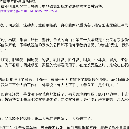
华
被中华路派出所绑架
，被不明真相的世人恶告，中华路派出所绑架法轮功学员
韩淑华
。
七月七日大陆综合消息-445915.html#2276223824-1
绑架，两次被非法抄家，遭酷刑摧残，身心受到严重伤害，控告迫害元凶江泽民
言论、出版、集会、结社、游行、示威的自由；第三十六条规定：公民有宗教信
信仰宗教，不得歧视信仰宗教的公民和不信仰宗教的公民。“为维护宪法，我
。”
心脏病、胆囊炎、阑尾炎、肾炎、乳腺炎、附件炎、咽炎、中耳炎、胃炎、坐骨
熬。为了看病，四处求医，家里的钱都看病用了。在走投无路之时，法轮功使我
道德品质都得到了提高，工作中、家庭中处处都留下了我欢快的身影。单位同事
我兼了三个人的工作）。邻居说：你人太正了，太善良了，是个好人。”
，却在江泽民一手导演下被荒唐的取缔了。铺天盖地的打压，疯狂的迫害，十几
来，
韩淑华
女士先后七次被非法绑架，两次被抄家，身心受到严重伤害，亲人承
我，父亲经不起惊吓，第二天就住进医院，十天就去世了。
秩序罪”非法劳教两年半。因为我不转化，他们用酷刑折磨我，把我关到小号里