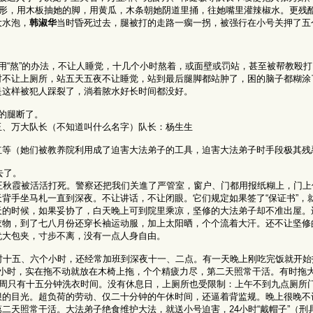
字形，用木板抽她的脚，用黄瓜，木条朝她阴道里捅，往她嘴里灌辣椒水。更残酷
大水泡，
韩淑华
当时昏死过去，腿被打的走路一瘸一拐，被强行在小号关押了五
用“熬”的办法，不让人睡觉，十几个小时熬着，或面壁或罚站，甚至被帮教殴
时不让上厕所，站五天五夜不让睡觉，站到最后腿脚都站肿了，困的脑子都糊涂
是这样被犯人踩裂了，淌着脓水好长时间都没好。
的腿断了。
玉、万大队长（不知道叫什么名字）队长：杨生生
红等（她们被教养院利用成了迫害大法弟子的工具，迫害大法弟子时手段极其残
去了。
王秋霞被活活打死。警察还把我们关進了严管室，窗户、门都用报纸糊上，门上
背手坐马札一直到深夜。不让讲话，不让闭眼。它们规定如果签了“保证书”，
天的时候，如果妥协了，白天晚上可到院里乘凉，坚修的大法弟子却不准出屋。
衣物，到了七八月份还穿长袖运动服，加上太阳晒，个个流着大汗。还不让坚修
犹大包夹，寸步不离，没有一点人身自由。
时十五、六个小时，还经常加班到深夜十一、二点。有一天晚上刚吃完饭就开始
多小时，实在拖不动就放在木椅上拖，个个精疲力尽，第二天照常干活。有时拖
一周只有十五分钟洗衣时间。没有休息日，上厕所也受限制：上午不到九点厕所
狠的目光。超负荷的劳动、仅二十分钟的午休时间，还逼着背监规。晚上很晚不
二天照常干活。大法弟子绝食维护大法，就送小号迫害，24小时“戴帽子”（刑