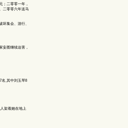
元；二零零一年，
。二零零六年送马
破坏集会、游行、
家妄图继续迫害，
名,其中刘玉琴8
犯人架着她在地上