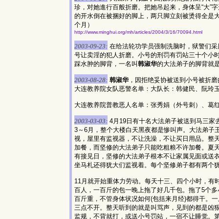
珍，对她進行百般折磨。把她吊起来，身体呈“大”
的开水倒在被捆好的脚上，两只脚立刻被烫得全是
个月）
http://www.minghui.org/mh/articles/2004/3/16/70094.html
2003-09-23:
在给法轮功学员强制洗脑时，狱警们采
号让卖淫的犯人折磨。小号的刑罚有罚站三十个小
踩水肿的脚背，一名叫
韩淑华
的大法弟子的脚背就
2003-08-28:
韩淑华
，因拒绝妥协被送到小号被折磨
大连教养院女队恶警名单：大队长：韩健民、阮玲
大连教养院普教恶人名单：张秀娟（外号刺）、葛
2003-03-03:
4月19日有十名大法弟子被送到马三家
3～6月，整个大楼白天黑夜都是惨叫声。大法弟子
视，屋里有监视器，不让洗澡，不让买日用品。整天
加餐，而坚修的大法弟子只能吃粗粮不许加餐。夏
有接见日，坚修的大法弟子根本不让家属见面或送
坐马札还得犹大们监视着。每个坚修弟子都有两个
11月就开始重体力劳动。每天十三、四个小时，有
百人，一百斤的包一晚上拖了好几千包。拖了5个
百斤重，不管身体状况如何(包括来月经)都得干。
三点不开。整天听到的就是叫骂声，见到的都是凶
监规，不背就打，或送小号罚站，一宿不让睡觉。第