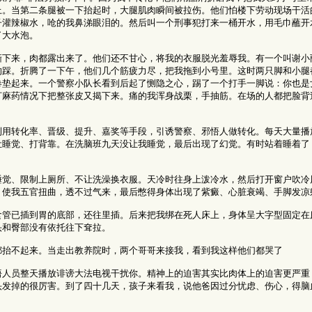
上。当第二条腿被一下抬起时，大腿肌肉瞬间被拉伤。他们怕楼下劳动现场干活
子灌辣椒水，呛的我鼻涕眼泪的。然后叫一个刑事犯打来一桶开水，用毛巾蘸开
了大水泡。
撕下来，肉都露出来了。他们还不甘心，将我的衣服脱光羞辱我。有一个叫谢小
的踩。折腾了一下午，他们几个筋疲力尽，把我拖到小号里。这时两只脚和小腿
卷垫起来。一个警察小队长看到后起了恻隐之心，踢了一个打手一脚说：你也是
打麻药情况下把整张皮又揭下来。痛的我浑身战栗，手抽筋。在场的人都把脸背
利用转化率、晋级、提升、嘉奖等手段，引诱警察、邪悟人做转化。每天大量播
让睡觉、打背靠。在洗脑班九天没让我睡觉，最后出现了幻觉。有时站着睡着了
。
睡觉、限制上厕所、不让洗澡换衣服。天冷时往身上泼冷水，然后打开窗户吹冷
，使我五官扭曲，透不过气来，最后憋得身体出现了紫癜、心脏衰竭、手脚发凉
食管已插到胃的底部，还往里插。后来把我绑在死人床上，身体呈大字型固定在
头和臀部没有依托往下耷拉。
都抬不起来。当走出教养院时，两个哥哥来接我，看到我这样他们都哭了
悟人员整天播放诽谤大法电视干扰你。精神上的迫害其实比肉体上的迫害更严重
头发掉的很厉害。到了四十几天，孩子来看我，说他爸因过分忧虑、伤心，得脑