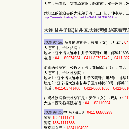
天气，光着脚、穿着单衣服，敞着窗，双手反铐，2
我知道的被迫害的大法弟子有：王日清、仲淑娟、
http://www.minghui.org/mh/articles/2003/3/3/45699.html
大连 甘井子区(甘井区,大连湾镇,姚家看守所,
2026-07-26:
负责的法官是：段丽（女），电话：
04
大连市甘井子区法院：
地址：辽宁省大连市甘井子区明珠广场，邮编11603
电话：
0411-86574634、0411-82791742
、
0411-82
负责的检察官（公诉人）是：胡同军（男），电话
大连市甘井子区检察院：
地址1：辽宁省大连市甘井子区明珠广场3号，邮编116
地址2：辽宁省大连市甘井子区东纬路10号，邮编116
电话：
0411-82741400、0411-86601656、0411-861
西岗检察院负责检察官是：安佳（女），电话：
041
大连市西岗检察院电话：
0411-82116564
2026-06-17:
中华路派出所
0411-86508299
警察
18341111741
警察
18341111688
警察李金元：
18341104635