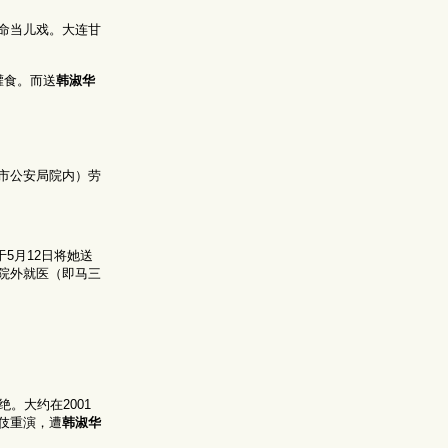
命当儿戏。大连甘
灌食。而送
韩淑华
市公安局院内）劳
于5月12日将她送
院外就医（即马三
。大约在2001
伎重演，遭
韩淑华