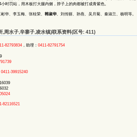
4小时罚站，用木板打大腿内侧，脖子上的肉都被打成青紫色。
王彬华、李玉梅、张桂荣、
韩淑华
、刘传丽、孙燕、吴月菊、秦淑兰、杨明等。
周水子,辛寨子,凌水镇)联系资料(区号: 411)
11-82793834
，助理：
0411-82791754
9
791739
：
0411-39915240
039
032
05024
1-82116521