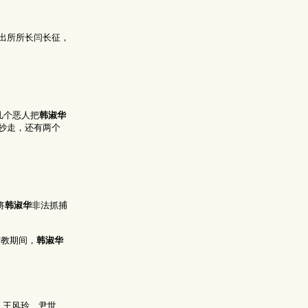
出所所长闫长征，
几个恶人把
韩淑华
抄走，还有两个
将
韩淑华
非法抓捕
劳教期间，
韩淑华
、王风玲、尹世