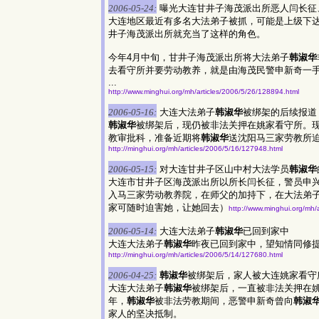
2006-05-24:
曝光大连甘井子海茂派出所恶人闫长征
大连地区最近有多名大法弟子被抓，可能是上级下
井子海茂派出所就充当了这样的角色。
今年4月中旬，甘井子海茂派出所将大法弟子
韩淑华
去看守所并要劳动教养，就是由海茂民警申新奇一
...
http://www.minghui.org/mh/articles/2006/5/26/128894.html
2006-05-16:
大连大法弟子
韩淑华
被绑架的后续报道
韩淑华
被绑架后，现仍被非法关押在姚家看守所。
教审批科，准备近期将
韩淑华
送沈阳马三家劳教所
http://minghui.org/mh/articles/2006/5/16/127948.html
2006-05-15:
对大连甘井子区山中村大法学员
韩淑华
大连市甘井子区海茂派出所以所长闫长征，警员申兴奇
入马三家劳动教养院，在师父的加持下，在大法弟
家可随时迫害她，让她回去）
http://www.minghui.org/mh/
2006-05-14:
大连大法弟子
韩淑华
已回到家中
大连大法弟子
韩淑华
昨夜已回到家中，望知情同修
http://minghui.org/mh/articles/2006/5/14/127680.html
2006-04-25:
韩淑华
被绑架后，家人被大连姚家看守
大连大法弟子
韩淑华
被绑架后，一直被非法关押在姚
年，
韩淑华
被非法劳教期间，恶警申新奇曾向
韩淑
家人的坚决抵制。