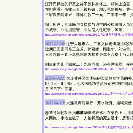
江泽民操控的邪恶之徒不仅从身体上、精神上迫害
在姚家看守所收三百元被褥钱，却没见到被褥。关
三家教养院未果，律师罚款二千元。二零零一年，扣
综上所述，江泽民与直接参与迫害的公检法司人员
示威罪、非法搜查罪、非法侵入住宅罪，等等。
http://www.minghui.org/mh/articles/2015/7/2/遭酷刑摧残-
2011-09-24:
辽宁大连市六、二五文体街绑架法轮功
近期已回家同修王立芳、孙丽娜、顾淑华、刘淑青
三位同修一直正念抵制迫害检查身体不合格于当天
到目前为止已回家二十九位同修，还有尹宝君、崔
http://www.minghui.org/mh/articles/2011/9/24/二零一一年
2011-08-22:
大连甘井区文体街绑架法轮功学员的补
8月1日－8月4日，七名法轮功学员分别被绑架到抚
月19日下午回家。
http://www.minghui.org/mh/articles/2011/8/22/二零一一年
2011-04-10:
大连教养院暴行：开水浇身、逼喝粪便
......
恶警将法轮功学员
韩淑华
扒光衣裤吊在梁托上，用
来回拖，水泡全破了，人被折磨的死去活来，恶警
......
http://www.minghui.org/mh/articles/2011/4/10/大连教养