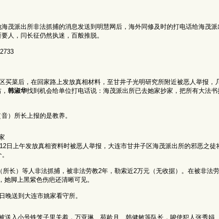
地海茂派出所非法抓捕的消息发送到明慧网后，海外同修及时的打电话给海茂派
所要人，闫长征仍然执迷，百般推脱。
733
小区买菜后，在回家路上发放真相材料，至甘井子光明研究所附近被恶人举报，
右，
韩淑华
找到机会给单位打电话说：海茂派出所已去她家抄家，把所有大法书
（音）所长上报的是教养。
家
4月12日上午发放真相资料时被恶人举报，大连市甘井子区海茂派出所的邪恶之徒
个。
（所长）等人非法抓捕，被非法劳教2年，勒索近2万元（无收据）。在被非法
今，她脚上黑紫色伤疤还清晰可见。
2日晚送到大连市姚家看守所。
被送入小号铁笼子里关着，万亚琳、苑龄月、韩健敏等队长，唆使犯人张秀娟