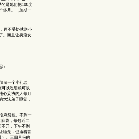
的是她们把100度
个多月。（加期一
打，再不妥协就送小
了。而且让卖淫女
忍）
仅留一个小孔监
就可以吃细粮可以
违心妥协的人每月
的大法弟子睡觉，
拖麻袋包。不到一
大麻袋，每包近二
门不开，下午不到
让睡觉，也逼着背
具）。三四月份的