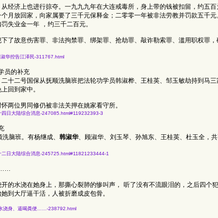
，从经济上也进行掠夺。一九九九年在大连戒毒所，身上带的钱被扣留，约五百
一个月放回家，向家属要了三千元保释金；二零零一年被非法劳教并罚款五千元
罚失业金一年 ，约三千二百元。
犯下了故意伤害罪、非法拘禁罪、绑架罪、抢劫罪、敲诈勒索罪、滥用职权罪，
大连市韩淑华控告江泽民-311767.html
学员的补充
。二十二号国保从抚顺洗脑班把法轮功学员韩淑桦、王桂英、邹玉敏劫持到马三
晚上回到家中。
树怀两位男同修仍被非法关押在姚家看守所。
九月二十四日大陆综合消息-247085.html#119232393-3
充
顺洗脑班。有杨继成、
韩淑华
、顾淑华、刘玉琴、孙旭东、王桂英、杜玉全，共7
八月二十二日大陆综合消息-245725.html#11821233444-1
……
烧开的水浇在她身上，那撕心裂肺的惨叫声， 听了没有不流眼泪的，之后四个
抬她到大厅逼干活，人被折磨成皮包骨。
院暴行-开水浇身、逼喝粪便……-238792.html