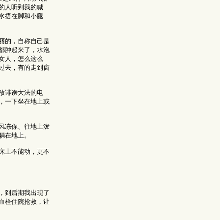
的人听到我的喊
水捂在脚和小腿
丽的，自称自己是
都肿起来了，水泡
女人，怎么这么
过去，有的走到窗
放诽谤大法的电
，一下坐在地上或
风冻你、往地上泼
躺在地上。
床上不能动，更不
，到后期我出现了
血栓住院抢救，让