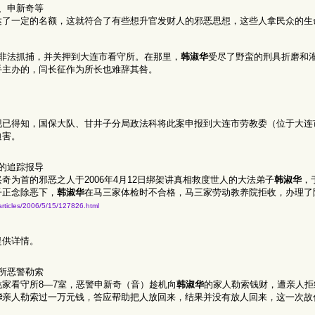
、申新奇等
达了一定的名额，这就符合了有些想升官发财人的邪恶思想，这些人拿民众的生
非法抓捕，并关押到大连市看守所。在那里，
韩淑华
受尽了野蛮的刑具折磨和
手主办的，闫长征作为所长也难辞其咎。
现已得知，国保大队、甘井子分局政法科将此案申报到大连市劳教委（位于大连
迫害。
的追踪报导
为首的邪恶之人于2006年4月12日绑架讲真相救度世人的大法弟子
韩淑华
，
子正念除恶下，
韩淑华
在马三家体检时不合格，马三家劳动教养院拒收，办理了
articles/2006/5/15/127826.html
提供详情。
所恶警勒索
家看守所8—7室，恶警申新奇（音）趁机向
韩淑华
的家人勒索钱财，遭亲人拒绝
华
亲人勒索过一万元钱，答应帮助把人放回来，结果并没有放人回来，这一次故