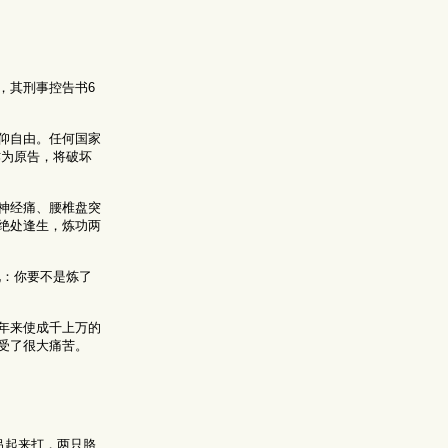
，其刑事控告书6
仰自由。任何国家
作为原告，将破坏
神经痛、腰椎盘突
绝处逢生，炼功两
说：你要不是炼了
年来使成千上万的
受了很大痛苦。
吊起来打，两只胳