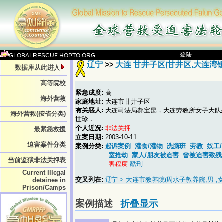
登陆
GLOBALRESCUE.HOPTO.ORG
辽宁
>>
大连 甘井子区(甘井区,大连湾镇
数据库从此进入
高等院校
紧急成度:
高
海外营救
家庭地址:
大连市甘井子区
有关恶人:
大连司法局郝宝昆，大连劳教所女子大队
海外营救(按省分类)
世珍．
个人近况:
非法关押
最紧急救援
立案日期:
2003-10-11
迫害案件分类
案例分类:
起诉案例
灌食/灌物
洗脑班
劳教
奴工
室抢劫
家人/朋友被迫害
曾被迫害致残
当前监狱非法关押表
害程度:
酷刑
Current Illegal
交叉列在:
辽宁 > 大连市教养院(周水子教养院,男 ,女
detainee in
Prison/Camps
案例描述
折叠显示