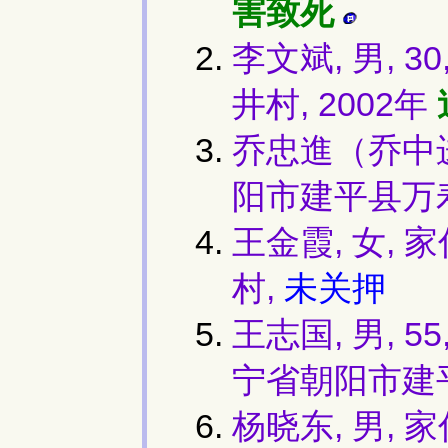
害致死
李文斌, 男,
井村, 2002年
乔忠進（乔中进,
阳市建平县万
王金霞, 女,
村,
未关押
王志国, 男, 
宁省朝阳市建
杨晓东, 男,