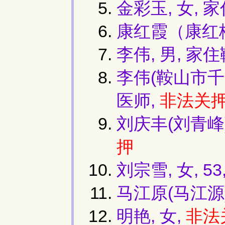
金彩玉, 女,
康红霞（康红梅
李伟, 男, 家
李伟(鞍山市千山
医师,
非法关
刘庆丰(刘青峰)
押
刘宗雪, 女, 
马江原(马江源)
明艳, 女,
非法