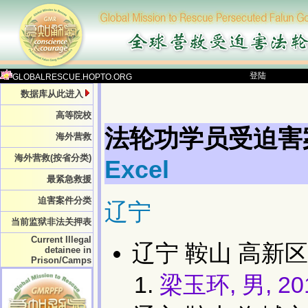
登陆
GLOBALRESCUE.HOPTO.ORG
数据库从此进入
高等院校
法轮功学员受迫害
海外营救
海外营救(按省分类)
Excel
最紧急救援
迫害案件分类
辽宁
当前监狱非法关押表
Current Illegal
辽宁 鞍山 高新区
detainee in
Prison/Camps
梁玉环, 男, 2