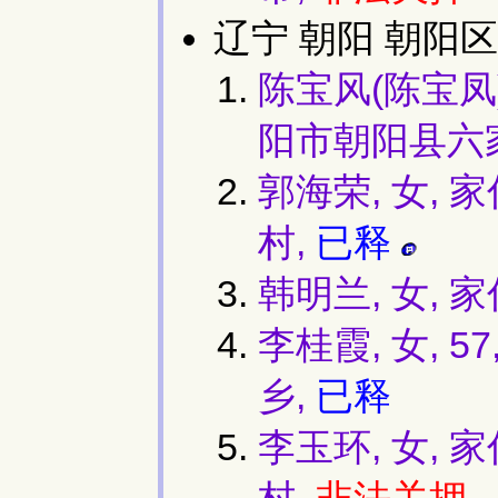
辽宁 朝阳 朝阳区
陈宝风(陈宝凤)
阳市朝阳县六家子
郭海荣, 女,
村,
已释
韩明兰, 女,
李桂霞, 女, 
乡,
已释
李玉环, 女,
村,
非法关押