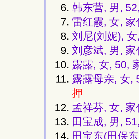
韩东营, 男, 
雷红霞, 女,
刘尼(刘妮), 
刘彦斌, 男, 
露露, 女, 5
露露母亲, 女,
押
孟祥芬, 女, 
田宝成, 男, 
田宝东(田保东)