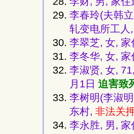
李财, 男, 家住
李春玲(夫韩立国
轧变电所工人,
李翠芝, 女,
李冬华, 女,
李淑贤, 女, 
月1日
迫害致
李树明(李淑明)
东村,
非法关
李永胜, 男,