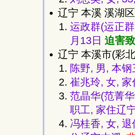
辽宁 本溪 溪湖区
运政群(运正群),
月13日
迫害致
辽宁 本溪市(彩北
陈野, 男, 
崔兆玲, 女, 
范晶华(范菁华,
职工, 家住辽
冯桂香, 女,