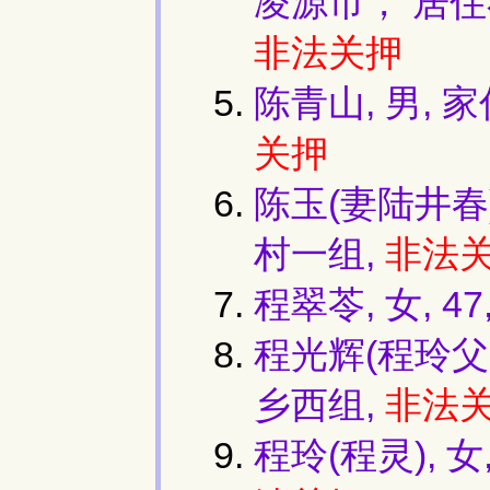
凌源市， 居
非法关押
陈青山, 男,
关押
陈玉(妻陆井春
村一组,
非法
程翠苓, 女, 
程光辉(程玲父亲
乡西组,
非法
程玲(程灵), 