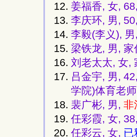
姜福香, 女, 
李庆环, 男, 50
李毅(李义), 男
梁铁龙, 男, 
刘老太太, 女
吕金宇, 男, 
学院)体育老师
裴广彬, 男,
非
任彩霞, 女, 38
任彩云, 女,
已