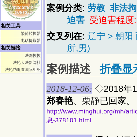
案例分类:
劳教
非法拘
迫害
受迫害程度
相关工具
交叉列在:
辽宁 > 朝
繁简转换器
电话提取器
所,男)
相关链接
法网恢恢
法轮大法新闻社
案例描述
折叠显
法轮功追查国际组织
◇2018
2018-12-06:
郑春艳
、栗静已回家。
http://www.minghui.org/
息-378101.html