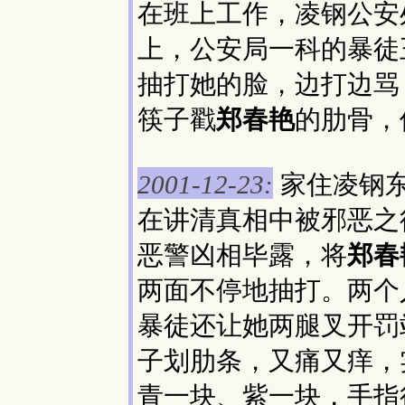
在班上工作，凌钢公安
上，公安局一科的暴徒
抽打她的脸，边打边骂
筷子戳
郑春艳
的肋骨，
家住凌钢
2001-12-23:
在讲清真相中被邪恶之
恶警凶相毕露，将
郑春
两面不停地抽打。两个
暴徒还让她两腿叉开罚
子划肋条，又痛又痒，
青一块、紫一块，手指