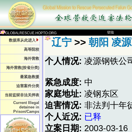
登陆
GLOBALRESCUE.HOPTO.ORG
辽宁
>>
朝阳 凌
数据库从此进入
高等院校
海外营救
个人情况:
凌源钢铁公
海外营救(按省分类)
最紧急救援
紧急成度:
中
迫害案件分类
家庭地址:
凌钢东区
当前监狱非法关押表
Current Illegal
迫害情况:
非法判十年
detainee in
Prison/Camps
个人近况:
已释
立案日期:
2003-03-16