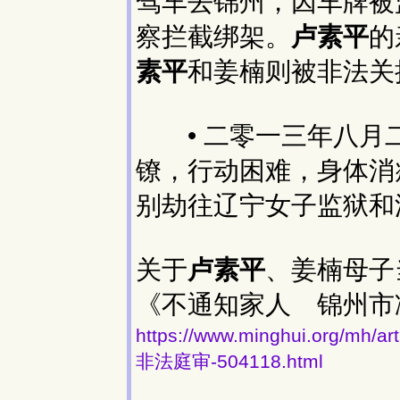
驾车去锦州，因车牌被监
察拦截绑架。
卢素平
的
素平
和姜楠则被非法关
• 二零一三年八月
镣，行动困难，身体消
别劫往辽宁女子监狱和
关于
卢素平
、姜楠母子
《不通知家人 锦州市
https://www.minghui.org
非法庭审-504118.html