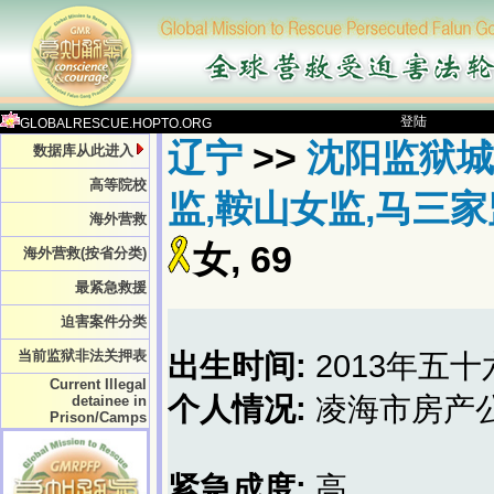
登陆
GLOBALRESCUE.HOPTO.ORG
辽宁
>>
沈阳监狱城
数据库从此进入
高等院校
监,鞍山女监,马三家
海外营救
女, 69
海外营救(按省分类)
最紧急救援
迫害案件分类
当前监狱非法关押表
出生时间:
2013年五
Current Illegal
个人情况:
凌海市房产公
detainee in
Prison/Camps
紧急成度:
高