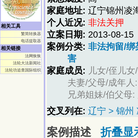
家庭地址:
辽宁锦州凌
个人近况:
非法关押
相关工具
立案日期:
2013-08-15
繁简转换器
电话提取器
案例分类:
非法拘留/绑
相关链接
法网恢恢
害
法轮大法新闻社
家庭成员:
儿女/侄儿女
法轮功追查国际组织
夫妻/父母/成年人
兄弟姐妹/伯父母:
交叉列在:
辽宁 > 锦州
案例描述
折叠显