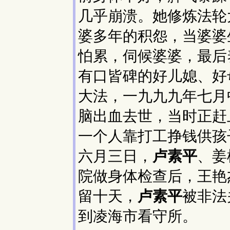
几乎崩溃。她修炼法轮
婆多年的积怨，当婆婆
怕累，伺候婆婆，最后
有口皆碑的好儿媳、好
大法，一九九九年七月
脑出血去世，当时正赶
一个人靠打工挣钱供孩
六月三日，
卢素平
、姜
院做身体检查后，王艳
留十天，
卢素平
被非法
到凌海市看守所。