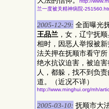
大法的信仰。
http://www
兰一度被关精神病院-251560.ht
全面曝光
2005-12-29:
王品兰
，女，辽宁抚顺
相时，因恶人举报被新
法关押在抚顺市看守所
绝水抗议迫害，被迫害
人，都躲，找不到负责
道。（近况不详）
http://www.minghui.org/mh/art
抚顺市大
2005-03-10: