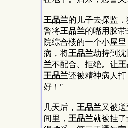
王品兰
的儿子去探监，
警将
王品兰
的嘴用胶带
院综合楼的一个小屋里
病，将
王品兰
劫持到沈
兰
不配合、拒绝。让
王
王品兰
还被精神病人打
好！”
几天后，
王品兰
又被送
间里，
王品兰
就被挂了