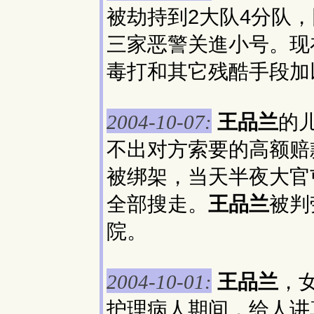
被劫持到2大队4分队，
三家恶警关進小号。现
毒打和其它残酷手段加
王品兰
的
2004-10-07:
不出对方索要的高额赔
被绑架，当天半夜大官
全部搜走。
王品兰
被判
院。
王品兰
，
2004-10-01:
护理病人期间，给人讲