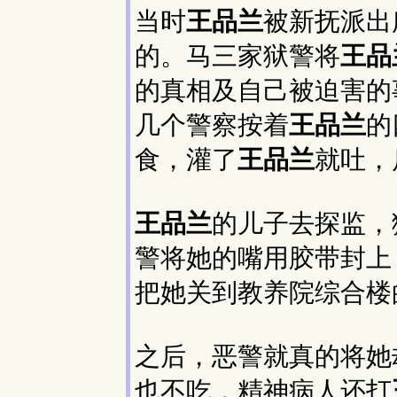
当时
王品兰
被新抚派出
的。马三家狱警将
王品
的真相及自己被迫害的
几个警察按着
王品兰
的
食，灌了
王品兰
就吐，
王品兰
的儿子去探监，
警将她的嘴用胶带封上
把她关到教养院综合楼
之后，恶警就真的将她
也不吃，精神病人还打