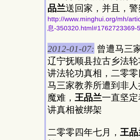
品兰
送回家，并且，警
http://www.minghui.org/
息-350320.html#1762723369-
曾遭马三
2012-01-07:
辽宁抚顺县拉古乡法轮
讲法轮功真相，二零零
马三家教养所遭到非人
魔难，
王品兰
一直坚定
讲真相被绑架
二零零四年七月，
王品