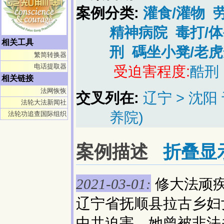
案例分类:
灌食/灌物
精神病院
毒打/
相关工具
刑
碼坐小凳/老虎
繁简转换器
电话提取器
受迫害程度:
酷刑
相关链接
法网恢恢
交叉列在:
辽宁 > 沈
法轮大法新闻社
养院)
法轮功追查国际组织
案例描述
折叠显
修大法顽
2021-03-01:
辽宁省抚顺县拉古乡妇
中共迫害，她曾被非法