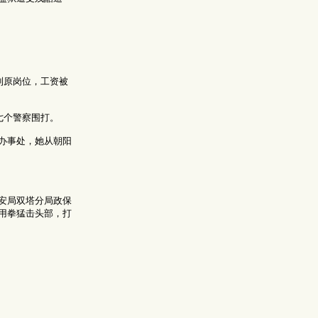
到原岗位，工资被
七个警察围打。
办事处，她从朝阳
安局双塔分局政保
用拳猛击头部，打