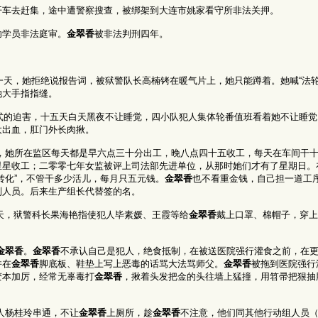
开车去赶集，途中遭警察搜查，被绑架到大连市姚家看守所非法关押。
功学员非法庭审。
金翠香
被非法判刑四年。
天，她拒绝说报告词，被狱警队长高楠铐在暖气片上，她只能蹲着。她喊“法轮
她大手指指缝。
鹰”式的迫害，十五天白天黑夜不让睡觉，四小队犯人集体轮番值班看着她不让睡
大出血，肛门外长肉揪。
她所在监区每天都是早六点三十分出工，晚八点四十五收工，每天在车间干十
星星收工；二零零七年女监被评上司法部先进单位，从那时她们才有了星期日。
转化”，不管干多少活儿，每月只五元钱。
金翠香
也不看重金钱，自己担一道工
刑人员。后来生产组长代替签的名。
天，狱警科长果海艳指使犯人毕素媛、王霞等给
金翠香
戴上口罩、棉帽子，穿上
金翠香
。
金翠香
不承认自己是犯人，绝食抵制，在被送医院强行灌食之前，在
并在
金翠香
脚底板、鞋垫上写上恶毒的话骂大法骂师父。
金翠香
被拖到医院强行
变本加厉，经常无辜毒打
金翠香
，揪着头发把金的头往墙上猛撞，用笤帚把狠抽
人杨桂玲串通，不让
金翠香
上厕所，趁
金翠香
不注意，他们同其他行动组人员