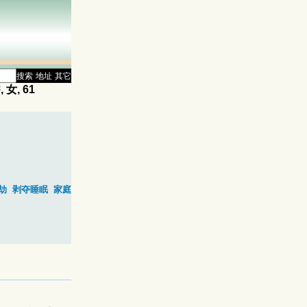
搜索
地址
其它
香
, 女, 61
劫
剥夺睡眠
家庭