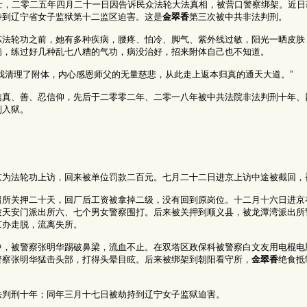
士，二零二五年四月二十一日因告诉民众法轮大法真相，被营口警察绑架。近日
持到辽宁省女子监狱第十二监区迫害。这是
金翠香
第三次被中共非法判刑。
炼法轮功之前，她有多种疾病，腰疼、怕冷、脚气、紫外线过敏，阳光一晒皮肤
病，练过好几种乱七八糟的气功，病没治好，招来附体自己也不知道。
我清理了附体，内心感恩师父的无量慈悲，从此走上返本归真的通天大道。”
信真、善、忍信仰，先后于二零零二年、二零一八年被中共法院非法判刑十年、
判入狱。
京为法轮功上访，回来被单位罚款二百元。七月二十二日进京上访中途被截回，
留所关押二十天，回厂后工资被拿掉二级，没有回到原岗位。十二月十六日进京
被天安门派出所六、七个男女警察围打。后来被关押到顺义县，被龙潭湾派出所
京办走脱，流离失所。
中，被警察张明华踢破鼻梁，流血不止。在双塔区政保科被警察白文友用电棍电
警察张明华猛击头部，打得头晕目眩。后来被绑架到朝阳看守所，
金翠香
绝食抵
法判刑十年；同年三月十七日被劫持到辽宁女子监狱迫害。