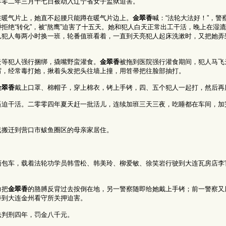
零零二年三月十七日被劫入辽宁省女子监狱迫害。
在暖气片上，她直不起腰只能蹲在暖气片边上。
金翠香
喊：“法轮大法好！”，警
香
拒绝“转化”，被“熬鹰”迫害了十五天。她和犯人白天正常出工干活，晚上在湿
队犯人每两小时换一班，轮番值班看着，一直到天亮犯人起床洗漱时，又把她弄
云等犯人强行捆绑，撬嘴野蛮灌食。
金翠香
被拖到医院强行灌食期间，犯人马飞
厉，经常毒打她，揪着头发把头往墙上撞，用笤帚把往脸部抽打。
金翠香
戴上口罩、棉帽子，穿上棉衣，铐上手铐，四、五个犯人一起打，然后再
逼迫干活。二零零四年夏天赶一批活儿，连续加班三天三夜，吃睡都在车间，加
已搬迁到营口市鲅鱼圈区的母亲家居住。
面包车，载着法轮功学员韩雪松、韩美玲、柳爱敏、徐笑岩行驶到大连瓦房店李
力把
金翠香
的胳膊反背过去按倒在地，另一警察随即给她戴上手铐；前一警察又
持到大连金州看守所关押迫害。
法判刑四年，罚金八千元。