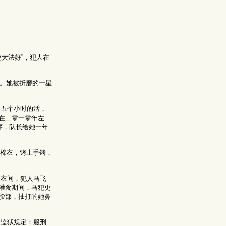
大法好”，犯人在
觉。她被折磨的一星
五个小时的活，
在二零一零年左
序，队长给她一年
棉衣，铐上手铐，
更衣间，犯人马飞
灌食期间，马犯更
脸部，抽打的她鼻
（监狱规定：服刑