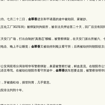
轮功。七月二十二日，
金翠香
进京和平请愿的途中被劫回、家被抄。
五化工厂302车间）被绑架到拘留所，被非法关押迫害二十天，回厂后没有回
京天安门广场，打出自制的“真善忍”横幅，被警察绑架，在天安门派出所被六、
棍电击、晚上不让睡觉；
金翠香
又被劫持到顺义看守所；后再被劫持到朝阳驻京
市公安局双塔分局张明华等警察绑架，鼻梁被警察打破，鲜血直流。在朝阳市公
流语言辱骂。在被劫往朝阳市看守所途中，
金翠香
跳车想要走脱，被警察张明华
食，牙被撬松动，插管到胃，几乎窒息。
法院非法判刑十年。