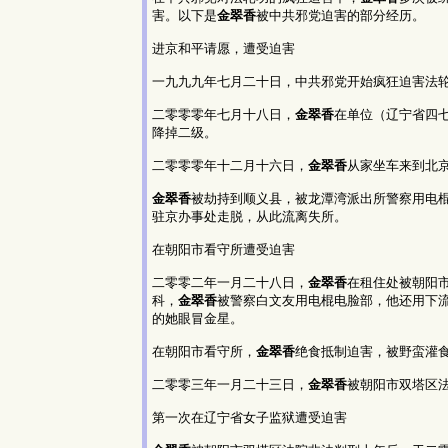
害。以下是
金翠香
被中共邪党迫害的部分经历。
进京和平请愿，遭受迫害
一九九九年七月二十日，中共邪党开始疯狂迫害法
二零零零年七月十八日，
金翠香
在单位（辽宁省四七
降掉二级。
二零零零年十二月十六日，
金翠香
从家坐车来到北
金翠香
被劫持到顺义县，被龙潭湾派出所警察用电
驻京办事处走脱，从此流离失所。
在朝阳市看守所遭受迫害
二零零二年一月二十八日，
金翠香
在租住处被朝阳
科，
金翠香
被警察白文友用电棍电脸部，他还用下
的她眼冒金星。
在朝阳市看守所，
金翠香
绝食抵制迫害，被野蛮灌
二零零三年一月二十三日，
金翠香
被朝阳市双塔区
第一次在辽宁省女子监狱遭受迫害