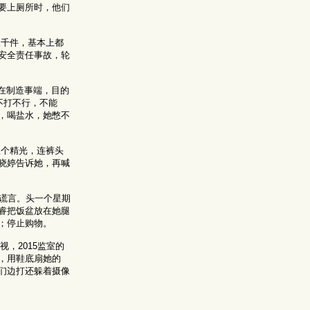
要上厕所时，他们
三千件，基本上都
安全责任事故，轮
在制造事端，目的
不打不行，不能
，喝盐水，她憋不
扒个精光，连裤头
李晓婷告诉她，再喊
等谎言。头一个星期
睿把饭盆放在她腿
；停止购物。
视，2015监室的
鞋，用鞋底扇她的
们边打还躲着摄像