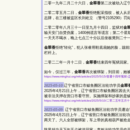
二零一九年二月二十六日，
金翠香
第二次被劫入辽
二零二零五月二日，
金翠香
拒绝配采指纹，被人从
志牌，在三楼被监区长刘屹立 （警号2105290）罚
二零二零年八月三十一日至九月十四日，监狱对
金
输天安门自焚伪案，1400例谎言等谎言；第二个
一天天不喝水，晚上七点三十分以后坐板凳到二十
金翠香
拒绝“转化”，犯人张睿用鞋底扇她的脸，踹
栏杆上。
二零二二年一月十二日，
金翠香
结束四年冤狱回家
如今，仅过三年，
金翠香
再次被绑架，到目前，她
https://www.minghui.org/mh/articles/2025/5/15/曾遭
2025-05-10:
辽宁省营口市鲅鱼圈区法轮功学员
金翠
2025年4月21日上午，辽宁省营口市鲅鱼圈区因
被非法关押在营口市看守所。实施绑架和抄家的是
https://www.minghui.org/mh/articles/2025/5/10/二零二五
2025-05-09:
辽宁省营口市鲅鱼圈区法轮功学员遭迫
2025年4月21日上午，辽宁省营口市鲅鱼圈区
两天了。六人全部被绑架，车上带的真相葫芦被抢
陈凤娟当天下午五点被送回家；李姓法轮功学员也于