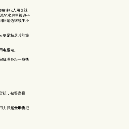
察唆使犯人用臭袜
漉漉的水房里被迫坐
到床铺边继续坐小
云更是极尽其能施
用电棍电。
完班浑身起一身热
官镇，被警察拦
用力抓起
金翠香
把