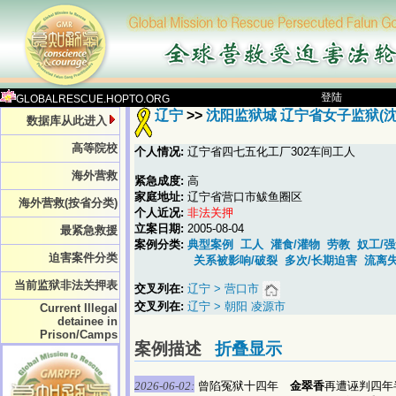
登陆
GLOBALRESCUE.HOPTO.ORG
辽宁
>>
沈阳监狱城 辽宁省女子监狱(沈
数据库从此进入
高等院校
个人情况:
辽宁省四七五化工厂302车间工人
海外营救
紧急成度:
高
家庭地址:
辽宁省营口市鲅鱼圈区
海外营救(按省分类)
个人近况:
非法关押
立案日期:
2005-08-04
最紧急救援
案例分类:
典型案例
工人
灌食/灌物
劳教
奴工/
迫害案件分类
关系被影响/破裂
多次/长期迫害
流离失
当前监狱非法关押表
交叉列在:
辽宁 > 营口市
交叉列在:
辽宁 > 朝阳 凌源市
Current Illegal
detainee in
Prison/Camps
案例描述
折叠显示
2026-06-02:
曾陷冤狱十四年
金翠香
再遭诬判四年