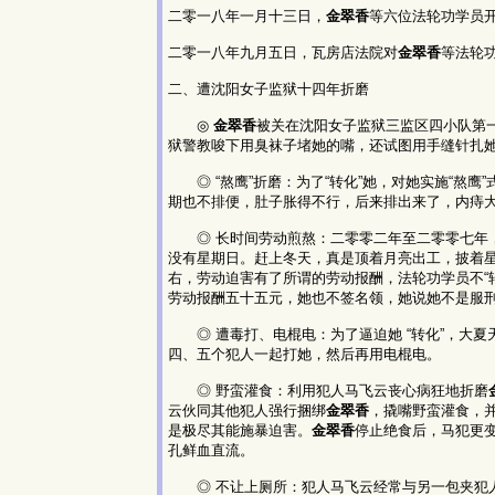
二零一八年一月十三日，
金翠香
等六位法轮功学员
二零一八年九月五日，瓦房店法院对
金翠香
等法轮
二、遭沈阳女子监狱十四年折磨
◎
金翠香
被关在沈阳女子监狱三监区四小队第一
狱警教唆下用臭袜子堵她的嘴，还试图用手缝针扎
◎ “熬鹰”折磨：为了“转化”她，对她实施“熬
期也不排便，肚子胀得不行，后来排出来了，内痔
◎ 长时间劳动煎熬：二零零二年至二零零七年，
没有星期日。赶上冬天，真是顶着月亮出工，披着
右，劳动迫害有了所谓的劳动报酬，法轮功学员不“
劳动报酬五十五元，她也不签名领，她说她不是服
◎ 遭毒打、电棍电：为了逼迫她 “转化”，大夏
四、五个犯人一起打她，然后再用电棍电。
◎ 野蛮灌食：利用犯人马飞云丧心病狂地折磨
云伙同其他犯人强行捆绑
金翠香
，撬嘴野蛮灌食，
是极尽其能施暴迫害。
金翠香
停止绝食后，马犯更
孔鲜血直流。
◎ 不让上厕所：犯人马飞云经常与另一包夹犯