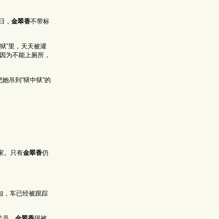
日，
金翠香
不带标
狱”里，天天被灌
；因为不能上厕所，
她吊到“狱中狱”的
家。只有
金翠香
仍
知，车已经被跟踪
学员，
金翠香
现被