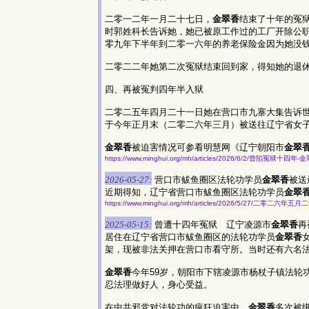
二零一二年一月二十七日，
金翠香
结束了十年的冤
时郭姓科长告诉她，她已被原工作过的工厂开除公
零九年下半年到二零一六年的养老保险金因为她没钱
二零二二年她第二次冤狱结束回到家，得知她的退
四、再被冤判四年半入狱
二零二五年四月二十一日她在营口市九寨大集告诉
于今年正月末（二零二六年三月）被送往辽宁省女
金翠香
被迫害情况可参看明慧网《辽宁朝阳市
金翠
https://www.minghui.org/mh/articles/2026/6/2/曾陷冤狱
2026-05-27:
营口市鲅鱼圈区法轮功学员
金翠香
被送
近期得知，辽宁省营口市鲅鱼圈区法轮功学员
金翠
https://www.minghui.org/mh/articles/2026/5/27/二零二
2025-05-15:
曾遭十四年冤狱 辽宁凌源市
金翠香
再
居住在辽宁省营口市鲅鱼圈区的法轮功学员
金翠香
架，现被非法关押在营口市看守所。当时还有六名
金翠香
今年59岁，朝阳市下辖凌源市杨杖子镇法轮
忍法理做好人，身心受益。
在中共邪党对法轮功的疯狂迫害中，
金翠香
多次被