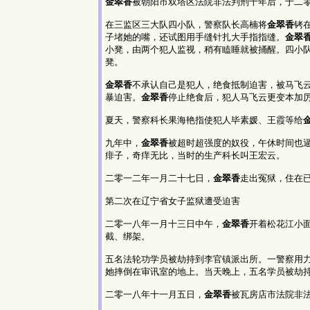
金翠香
被朝阳市双塔区法院非法判刑十年后，于二
在三监区三大队四小队，警察队长高楠将
金翠香
铐
子堵她的嘴，还试图用手缝针扎大手指指缝。
金翠
小凳，由两个犯人监视，稍有瞌睡就被捅醒。四小
凳。
金翠香
不承认自己是犯人，绝食抵制迫害，被马飞
暴迫害。
金翠香
停止绝食后，犯人马飞云更变本加
夏天，警察科长果海艳指使犯人毕素媛、王霞等给
九年中，
金翠香
被超时超强度的奴役，午休时间也
痱子，奇痒无比，当时的生产科长叫王宏云。
二零一二年一月二十七日，
金翠香
走出冤狱，住在
第二次在辽宁省女子监狱遭受迫害
二零一八年一月十三日中午，
金翠香
开着松花江小
截、绑架。
五名法轮功学员被劫持到李官镇派出所。一警察用
她摔倒在审讯室的地上。当天晚上，五名学员被劫
二零一八年十一月五日，
金翠香
被瓦房店市法院非