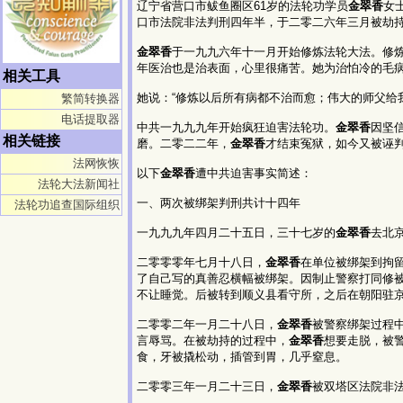
辽宁省营口市鲅鱼圈区61岁的法轮功学员
金翠香
女
口市法院非法判刑四年半，于二零二六年三月被劫
金翠香
于一九九六年十一月开始修炼法轮大法。修
年医治也是治表面，心里很痛苦。她为治怕冷的毛
相关工具
她说：“修炼以后所有病都不治而愈；伟大的师父给
繁简转换器
电话提取器
中共一九九九年开始疯狂迫害法轮功。
金翠香
因坚
相关链接
磨。二零二二年，
金翠香
才结束冤狱，如今又被诬
法网恢恢
以下
金翠香
遭中共迫害事实简述：
法轮大法新闻社
一、两次被绑架判刑共计十四年
法轮功追查国际组织
一九九九年四月二十五日，三十七岁的
金翠香
去北
二零零零年七月十八日，
金翠香
在单位被绑架到拘
了自己写的真善忍横幅被绑架。因制止警察打同修
不让睡觉。后被转到顺义县看守所，之后在朝阳驻
二零零二年一月二十八日，
金翠香
被警察绑架过程
言辱骂。在被劫持的过程中，
金翠香
想要走脱，被
食，牙被撬松动，插管到胃，几乎窒息。
二零零三年一月二十三日，
金翠香
被双塔区法院非