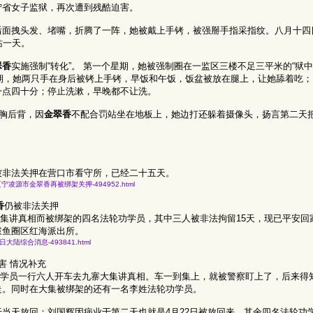
宁省女子监狱，再次遭到残酷迫害。
后面拽头发、堵嘴，折腾了一阵，她被戴上手铐，被强掰手指采指纹。八月十四
站一天。
翠香
实施强制“转化”。 第一个星期，她被强制圈在一监区三楼不足三平米的“狱中
星期，她两只手在身后被铐上手铐，早饭和午饭，饭盆被放在腿上，让她舔着吃
一点四十分；停止洗漱，早晚都不让洗。
前胸后背，因
金翠香
不配合罚站坐在地板上，她边打还躲着摄像头，扬言第二天把
。
被非法关押在营口市看守所，已经二十五天。
十四年冤狱-辽宁凌源市金翠香再被绑架关押-494952.html
香
仍被非法关押
去大集讲真相而被绑架的四名法轮功学员，其中三人被非法拘留15天，现已平安回
鲅鱼圈区红海派出所。
年五月十日大陆综合消息-493841.html
害 情况补充
法轮功学员一行六人开车去九寨大集讲真相。车一到集上，就被警察盯上了，后来得
走。同时在大集被绑架的还有一名李姓法轮功学员。
当天放回；刘国辉因病业于第二天也就是4月22日被放回来。其余四名法轮功