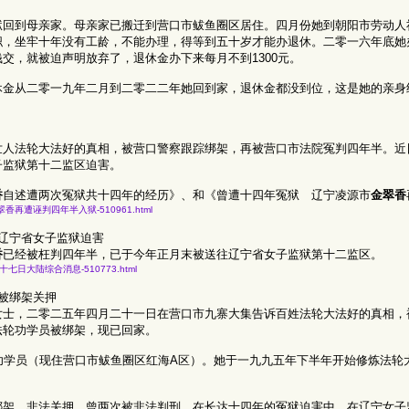
狱回到母亲家。母亲家已搬迁到营口市鲅鱼圈区居住。四月份她到朝阳市劳动人
职，坐牢十年没有工龄，不能办理，得等到五十岁才能办退休。二零一六年底她
交，就被迫声明放弃了，退休金办下来每月不到1300元。
休金从二零一九年二月到二零二二年她回到家，退休金都没到位，这是她的亲身
世人法轮大法好的真相，被营口警察跟踪绑架，再被营口市法院冤判四年半。近
子监狱第十二监区迫害。
香
自述遭两次冤狱共十四年的经历》、和《曾遭十四年冤狱 辽宁凌源市
金翠香
十四年-金翠香再遭诬判四年半入狱-510961.html
辽宁省女子监狱迫害
香
已经被枉判四年半，已于今年正月末被送往辽宁省女子监狱第十二监区。
六年五月二十七日大陆综合消息-510773.html
被绑架关押
女士，二零二五年四月二十一日在营口市九寨大集告诉百姓法轮大法好的真相，
法轮功学员被绑架，现已回家。
功学员（现住营口市鲅鱼圈区红海A区）。她于一九九五年下半年开始修炼法轮
绑架、非法关押，曾两次被非法判刑，在长达十四年的冤狱迫害中，在辽宁女子