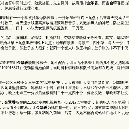
互相监督中同时进行）随意搭配，先去厕所，故意甩掉
金翠香
。而当
金翠香
提出
产、休息等进行无理刁难。
翠香
所在十一小队被指派做防疫服，一开始加班到晚上九点；后来每天交成品
啥时收工。每天流水线里高声放着摇滚流行音乐，刺激加班人的神经，防止发生
到五月二十日十一小队为女监做防疫服盈利一千万元。
狱的点名、填胸牌、采指纹、扎预防针、劳动结束脱袜子等检查。其实，是狱警
开始从早上九点坐板到晚上九点；过年两顿饭，每顿三、四个菜，每人一份，
暴食肚子胀，胀肚子的人很多；朝阳一个犯人叫张玉梅的，肚子胀的排不下来便
狱警陈莹叫
金翠香
脱鞋脱袜子，她不配合，结果九小队管工具的几个犯人把她
2107016671）使劲捂着她的嘴，当时科长李晓婷和队长高娃都在现场，科长
在一监区三楼不足三平米的“狱中狱”里，天天被灌听天安门自焚伪案、1400例
，因她要坚持炼功，她被戴上手铐，两只手在身后，早饭和午饭自己不能吃，张
喝水，晚上七点三十分以后坐板凳到二十一点四十分；停止洗漱，早晚都不让洗
”，
金翠香
所在的2105监室的电视被九小队2017监室搬走，其他犯人也不能看电
岁，天天看不到电视，让
金翠香
为她们想一想。她不“转化”，张睿恼羞成怒脱下
，不让行恶；歇一阵，张又踹她的前胸、后背，因她不配合罚站坐在地板上，她