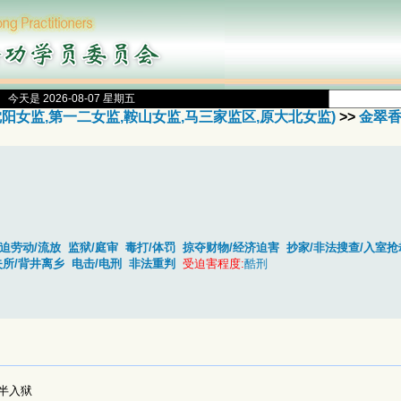
今天是 2026-08-07 星期五
阳女监,第一二女监,鞍山女监,马三家监区,原大北女监)
>>
金翠
强迫劳动/流放
监狱/庭审
毒打/体罚
掠夺财物/经济迫害
抄家/非法搜查/入室抢
所/背井离乡
电击/电刑
非法重判
受迫害程度:
酷刑
半入狱