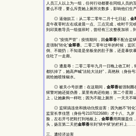
人员三人以上为一组，任何行动都要在同组人员的
要么不理，要么斥责她上厕所次数多，影响他们生
◎ 逼做奴工：从二零二零年二月十七日起，
金
是午夜零时左右或凌晨一点、三点完成，啥时干完
到邱英教导员一组值班时，曾经有三次整夜加班，
◎ “疫情严管”：疫情期间，因
金翠香
不配合监
是强制“转化”
金翠香
。二零二零年过年的时候，监区
倒、不能扔；不知道是坐板坐的肚子胀，还是暴饮
住吐了一走廊。
◎ 遭羞辱：二零二零年九月一日晚上收工时，
都扒掉了，她高声喊“法轮大法好”，高艳秋（身份号
就给她喷辣椒水。
◎ 被关小号折磨：在这期间，
金翠香
被强制圈
狱警对她还挺伪善，菜里有肉还给她；第二个星期
上，让她象狗一样吃；因为不能上厕所，一天天不
◎ 监狱搞连坐和挑动仇恨迫害：因为她不“转化
监室长李佳慧（身份号2107022688）才十八、九
脸，左右开弓把鞋打到地板上，
金翠香
用两腿盖住
头，扬言第二天把
金翠香
吊到“狱中狱”的栏杆上……
三、遭经济迫害