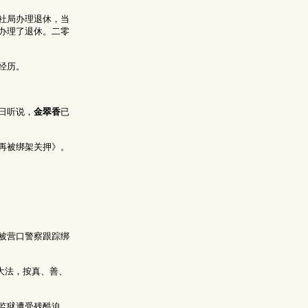
社局办理退休，当
办理了退休。二零
经历。
日听说，
金翠香
已
再被绑架关押》。
被营口警察跟踪绑
大法，按真、善、
监狱遭受残酷迫