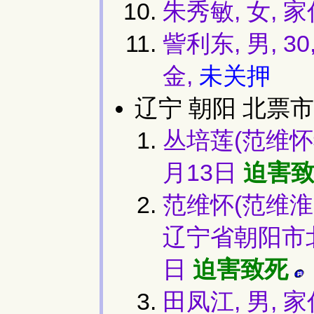
朱秀敏, 女, 
訾利东, 男, 
金,
未关押
辽宁 朝阳 北票市
丛培莲(范维怀妻)
月13日
迫害致
范维怀(范维淮,
辽宁省朝阳市北
日
迫害致死
田凤江, 男,