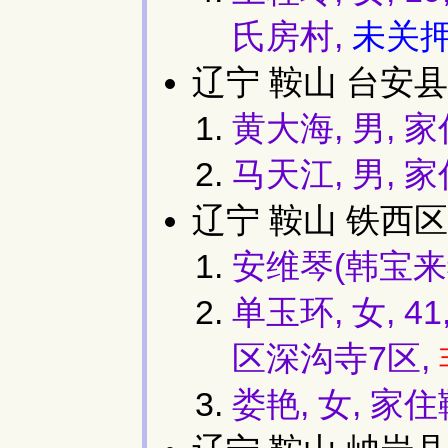
氏房村,
未关
辽宁 鞍山 台安县
黄大海, 男,
马天江, 男,
辽宁 鞍山 铁西区
安维琴(韩宝来妻
单玉环, 女, 
区深沟寺7区,
娄艳, 女, 家