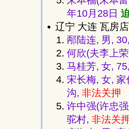
年10月28日
迫
辽宁 大连 瓦房店
邴陆连, 男, 
何欣(夫李上荣)
马桂芳, 女, 75
宋长梅, 女,
沟,
非法关押
许中强(许忠强)
驼村,
非法关