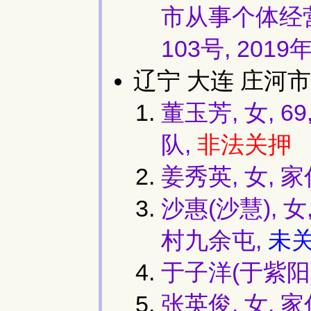
市从事个体经
103号, 2019
辽宁 大连 庄河市
董玉芳, 女,
队,
非法关押
姜秀英, 女, 
沙惠(沙慧), 
村九余屯,
未
于子洋(于紫阳)
张英俊, 女,