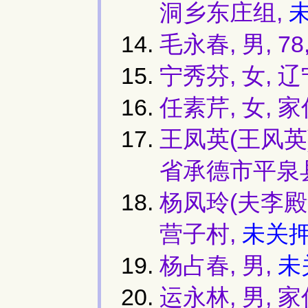
洞乡东庄组,
毛永春, 男, 
宁秀芬, 女,
任素芹, 女,
王凤英(王风英)
省承德市平泉
杨凤玲(夫李殿
营子村,
未关
杨占春, 男,
未
运永林, 男,