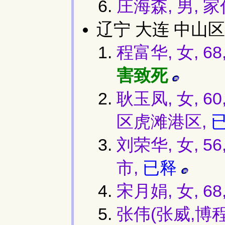
庄海森, 男, 
辽宁 大连 中山区
程富华, 女, 6
害致死
耿玉凤, 女, 
区虎滩港区,
刘荣华, 女, 
市,
已释
宋月娟, 女, 
张伟(张威,博程,