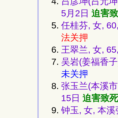
吕彦坤(吕元坤),
5月2日
迫害致
任桂芬, 女, 
法关押
王翠兰, 女, 
吴岩(姜福香子
未关押
张玉兰(本溪市明
15日
迫害致
钟玉, 女, 