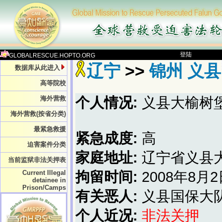
登陆
GLOBALRESCUE.HOPTO.ORG
辽宁
>>
锦州 义县
数据库从此进入
高等院校
海外营救
个人情况:
义县大榆树
海外营救(按省分类)
最紧急救援
紧急成度:
高
迫害案件分类
家庭地址:
辽宁省义县
当前监狱非法关押表
Current Illegal
拘留时间:
2008年8月
detainee in
Prison/Camps
有关恶人:
义县国保大
个人近况:
非法关押