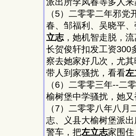
派出所李凤春等多人来
（5）二零零二年邪党
春、邹福利、吴晓平、
立志
，她机智走脱，流
长贺俊轩扣发工资30
察去她家好几次，尤其
带人到家骚扰，看看
左
（6）二零零三年--
榆树堡中学骚扰，她又
（7）二零零八年八月
志、义县大榆树堡派出
警车，把
左立志
家围住