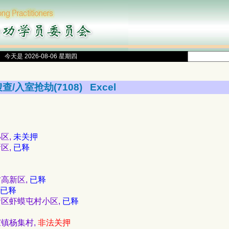
今天是 2026-08-06 星期四
查/入室抢劫(7108)
Excel
小区,
未关押
新区,
已释
坊高新区,
已释
已释
高新区虾蟆屯村小区,
已释
庞家镇杨集村,
非法关押