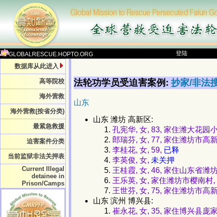
登陆
GLOBALRESCUE.HOPTO.ORG
数据库从此进入
法轮功学员受迫害案例:
抄家/非法搜
高等院校
海外营救
山东
海外营救(按省分类)
山东 潍坊 高新区:
最紧急救援
孔宪华, 女, 83, 家住潍大花园
郎瑞芬, 女, 77, 家住潍坊市高
迫害案件分类
李桂花, 女, 59,
已释
当前监狱非法关押表
李英俊, 女,
未关押
Current Illegal
王桂霞, 女, 46, 家住山东省潍
detainee in
王乐英, 女, 家住潍坊市樱南村,
Prison/Camps
王世芬, 女, 75, 家住潍坊市
山东 滨州 博兴县:
崔永花, 女, 35, 家住博兴县