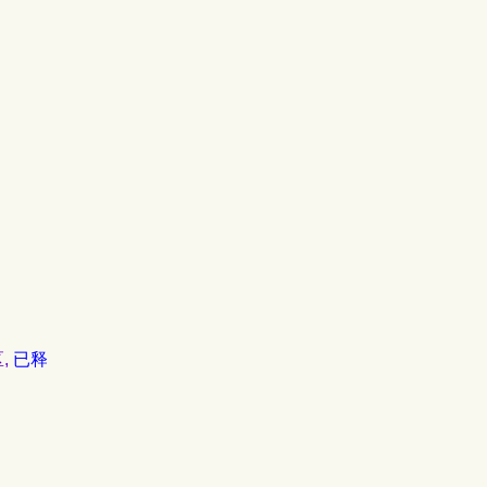
区,
已释