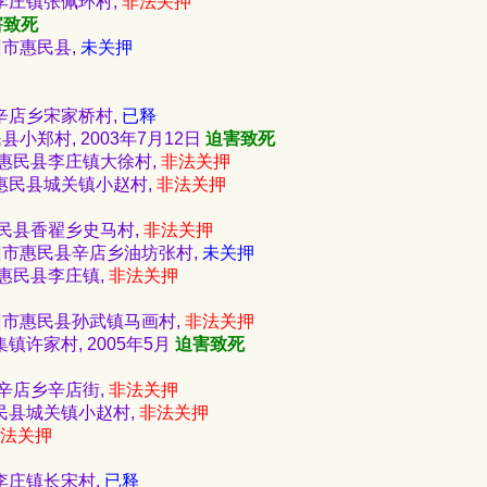
县李庄镇张佩环村,
非法关押
害致死
滨州市惠民县,
未关押
县辛店乡宋家桥村,
已释
民县小郑村, 2003年7月12日
迫害致死
市惠民县李庄镇大徐村,
非法关押
市惠民县城关镇小赵村,
非法关押
住惠民县香翟乡史马村,
非法关押
省滨州市惠民县辛店乡油坊张村,
未关押
市惠民县李庄镇,
非法关押
省滨州市惠民县孙武镇马画村,
非法关押
镇许家村, 2005年5月
迫害致死
县辛店乡辛店街,
非法关押
惠民县城关镇小赵村,
非法关押
法关押
县李庄镇长宋村,
已释