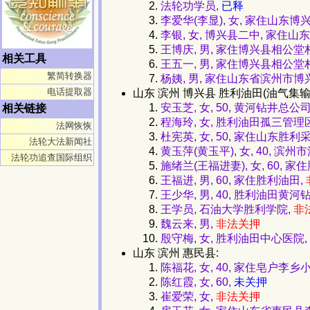
法轮功学员,
已释
李爱华(李显), 女, 家住山东博
李银, 女, 博兴县二中, 家住山
王博庆, 男, 家住博兴县相公堂
相关工具
王五一, 男, 家住博兴县相公堂
繁简转换器
杨姨, 男, 家住山东省滨州市博
电话提取器
山东 滨州 博兴县 胜利油田(油气集输
安玉芝, 女, 50, 黄河钻井
相关链接
程海玲, 女, 胜利油田孤三管理
法网恢恢
杜宪英, 女, 50, 家住山东胜利
法轮大法新闻社
黄玉萍(黄玉平), 女, 40,
法轮功追查国际组织
施绪兰(王福进妻), 女, 60, 家
王福进, 男, 60, 家住胜利油田,
王少华, 男, 40, 胜利油田
王学员, 石油大学胜利学院,
非
魏云来, 男,
非法关押
殷守梅, 女, 胜利油田中心医院,
山东 滨州 惠民县:
陈福花, 女, 40, 家住皂户李乡
陈红霞, 女, 60,
未关押
崔爱荣, 女,
非法关押