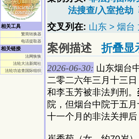
法搜查/入室抢劫
交叉列在:
山东 > 烟台
相关工具
繁简转换器
电话提取器
案例描述
折叠显
相关链接
法网恢恢
法轮大法新闻社
山东烟台
2026-06-30:
法轮功追查国际组织
二零二六年三月十三日
和李玉芳被非法判刑。
院，但烟台中院于五月
十一个月的非法关押后
崔秀菊（女，约70岁）