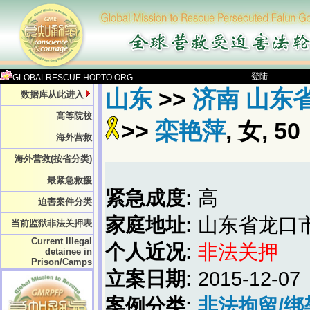
登陆
GLOBALRESCUE.HOPTO.ORG
山东
>>
济南 山东
数据库从此进入
高等院校
>>
栾艳萍
, 女, 50
海外营救
海外营救(按省分类)
最紧急救援
紧急成度:
高
迫害案件分类
家庭地址:
山东省龙口
当前监狱非法关押表
Current Illegal
个人近况:
非法关押
detainee in
Prison/Camps
立案日期:
2015-12-07
案例分类:
非法拘留/绑