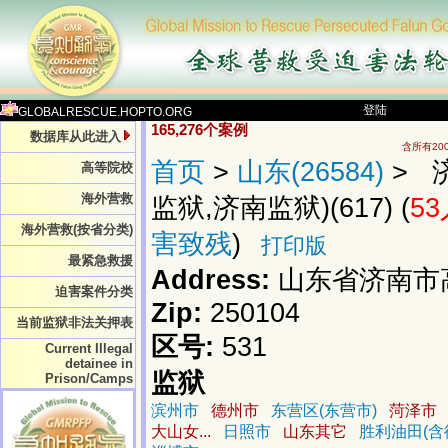
登陆
GLOBALRESCUE.HOPTO.ORG
165,276个案例
数据库从此进入
含所有20
首页
>
山东(26584)
> 
高等院校
海外营救
监狱,济南监狱)(617) (
53
海外营救(按省分类)
害致残
)
打印版
最紧急救援
Address:
山东省济南市
迫害案件分类
Zip:
250104
当前监狱非法关押表
区号:
531
Current Illegal
detainee in
监狱
Prison/Camps
滨州市
德州市
东营区(东营市)
菏泽市
大山女...
日照市
山东其它
胜利油田(含德