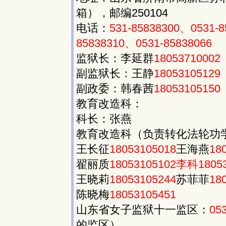
箱），邮编250104
电话：
531-85838300、0531-
85838310、0531-85838066
监狱长：李延群
18053710002
副监狱长：王静
18053105129
副政委：韩春茜
18053105150
教育改造科：
科长：张燕
教育改造科（负责转化法轮功
王长征
18053105018
王海燕
18
翟丽质
18053105102李科18053
王晓莉
18053105244
苏菲菲
18
陈晓梅
18053105451
山东省女子监狱十一监区：
05
的监区）