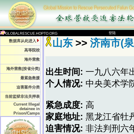
登陆
GLOBALRESCUE.HOPTO.ORG
山东
>>
济南市(泉
数据库从此进入
高等院校
海外营救
海外营救(按省分类)
出生时间:
一九八六年
最紧急救援
个人情况:
中央美术学
迫害案件分类
当前监狱非法关押表
紧急成度:
高
Current Illegal
detainee in
Prison/Camps
家庭地址:
黑龙江省牡
迫害情况:
非法判刑六