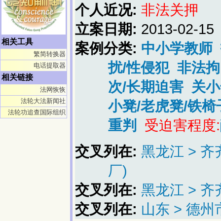
个人近况:
非法关押
立案日期:
2013-02-15
相关工具
案例分类:
中小学教师
繁简转换器
扰/性侵犯
非法拘
电话提取器
相关链接
次/长期迫害
关小
法网恢恢
法轮大法新闻社
小凳/老虎凳/铁椅
法轮功追查国际组织
重判
受迫害程度:
交叉列在:
黑龙江 > 
厂)
交叉列在:
黑龙江 > 
交叉列在:
山东 > 德州