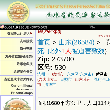
登陆
GLOBALRESCUE.HOPTO.ORG
165,276个案例
数据库从此进入
含所有20
首页
>
山东(26584)
> 菏
高等院校
海外营救
死; 此外
1人
被迫害致残
)
海外营救(按省分类)
Zip:
273700
最紧急救援
区号:
530
迫害案件分类
滨州市
德州市
东营区(东营市)
菏泽市
当前监狱非法关押表
(含大山女...
日照市
山东其它
胜利油田(
市
淄博市
Current Illegal
detainee in
Prison/Camps
面积1680平方公里，人口11