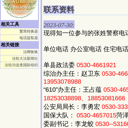
联系资料
2023-07-30:
相关工具
繁简转换器
现得知一位参与的张姓警察电
电话提取器
相关链接
单位电话 办公室电话 住宅电话
法网恢恢
法轮大法新闻社
单县政法委
0530-4661921
法轮功追查国际组织
综治办主任：赵卫东
0530-46
13953078988
“610”办主任：王占蕴
0530-46
18253038898、18853081666
公安局局长：李勇宏
0530-33
国保大队：
0530-4657015
菏
委副书记：李龙蛟
0530--5316