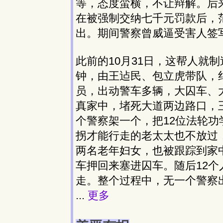
等，态度蛮横，不让辩解。后
在被强制交纳七千元罚款后，
出。期间警察曾威逼受害人签
此前的10月31日，这帮人就
钟，由王迠民、包立虎带队，
员，出动警车多辆，大囚车、
真家中，堵死大道两边路口，
个警察架一个，把12位法轮
拐才能行走的老太太也不放过
两名老年妇女，也被跟踪到家
车押回来塞进囚车。随后12
走。整个过程中，无一个警察
...
更多