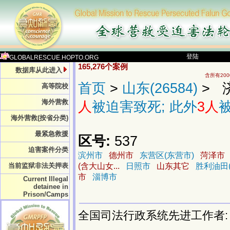
登陆
GLOBALRESCUE.HOPTO.ORG
165,276个案例
数据库从此进入
含所有20
首页
>
山东(26584)
> 济
高等院校
海外营救
人
被迫害致死; 此外
3人
海外营救(按省分类)
最紧急救援
区号:
537
迫害案件分类
滨州市
德州市
东营区(东营市)
菏泽市
当前监狱非法关押表
(含大山女...
日照市
山东其它
胜利油田(
市
淄博市
Current Illegal
detainee in
Prison/Camps
全国司法行政系统先进工作者: