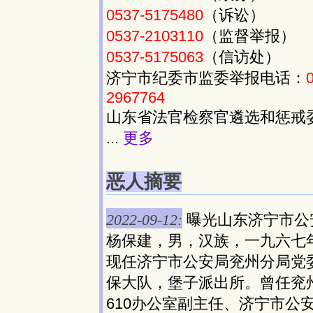
0537-5175480
（诉讼）
0537-2103110
（监督举报）
0537-5175063
（信访处）
济宁市纪委市监委举报电话：
2967764
山东省法官检察官遴选和惩戒
...
更多
恶人摘要
2022-09-12:
曝光山东济宁市公
杨保建，男，汉族，一九六七
现任济宁市公安局兖州分局党
保大队，堡子派出所。曾任兖州
610办公室副主任、济宁市公