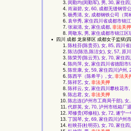
闵勤均(闵勤军), 男, 30,
肖淑碧, 女, 60, 成都无缝钢
杨秀清, 女, 成都钢铁公司（简
袁华秀, 家住四川省成都市锦江
张淑清, 女, 家住成都,
非法关押
周敬东, 男, 家住成都市锦江区
四川 成都 龙泉驿区 成都女子监狱(
陈桂芬(陈贵芬), 女, 85,
陈洁(陈浩,陈洁女), 女, 5
陈荣芳(陈云芳), 女, 70, 家
陈尚萍, 女, 家住四川省德阳市
陈世康, 女, 59, 家住四川泸州, 
陈西平（陈希平）, 女,
非法关
陈祥艺, 女,
非法关押
陈祥云, 女, 家住四川攀枝花市,
陈志君, 女,
非法关押
陈志连(泸州市工商局干部), 女, 6
代群英, 女, 70, 泸州市纸
邓修贵(邓修桂), 女, 72, 遂
丁国琴, 女, 69, 家住四川泸州
杜映芬(杜明芬), 女, 70, 家