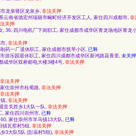
成都市龙泉驿区龙泉乡,
非法关押
 退休前系云南省德宏州瑞丽市畹町经济开发区工人, 家住四川成都市,
非
法关押
女, 36, 四川电机厂下岗职工, 家住成都市成华区青龙场地区青龙
都市,
非法关押
 成都制药一厂退休职工, 家住成都市抚琴小区,
已释
 68, 市游乐园退休职工, 家住四川成都市成华区新鸿路菽香里,
未关押
家住成都成华区双桥邮电大楼3楼4号,
非法关押
非法关押
0, 家住崇州市桂蜀路,
非法关押
非法关押
家镇,
非法关押
家住石观音关胜乡1大队一队,
非法关押
工, 家住四川崇州市,
已释
 60, 家住崇州市羊马镇13大队,
已释
阳镇瓦窑村5组,
非法关押
鸡乡3大队5队 (彭庙村5组),
非法关押