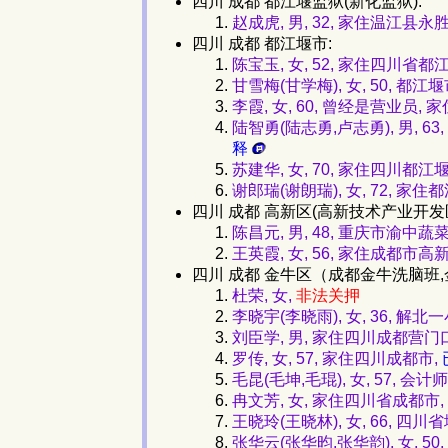
四川 成都 都江堰监狱(新化监狱):
赵成虎, 男, 32, 家住温江县永
四川 成都 都江堰市:
陈宝玉, 女, 52, 家住四川省都
甘雪梅(甘学梅), 女, 50,
李霞, 女, 60, 曾经是营业员
陆智勇(陆志勇,卢志勇), 男,
释
苏建华, 女, 70, 家住四川都
谢郎瑞(谢朗瑞), 女, 72, 家住
四川 成都 高新区(高新技术产业开发区
陈昌元, 男, 48, 重庆市渝
王英霞, 女, 56, 家住成都市高
四川 成都 金牛区（成都金牛洗脑班
杜荣, 女,
非法关押
李晓宇(李晓雨), 女, 36, 解
刘臣学, 男, 家住四川成都营门
罗传, 女, 57, 家住四川成都市,
毛昆(毛坤,毛琨), 女, 57, 
冉文芳, 女, 家住四川省成都市,
王晓玲(王晓林), 女, 66,
张华云(张华昀,张华韵), 女, 50