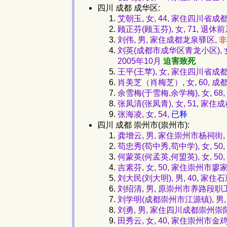
四川 成都 成华区:
艾朝玉, 女, 44, 家住四川省
顾正芬(顾玉芬), 女, 71,
刘伟, 男, 家住成都龙泉驿区,
非
刘英(成都市成华区青龙小区), 
2005年10月
迫害致死
王平(王苹), 女, 家住四川省成
肖美芝（肖梅芝）, 女, 60,
余雪梅(于雪梅,余学梅), 女,
张凤清(张凤青), 女, 51, 
张海凌, 女, 54,
已释
四川 成都 崇州市(祟州市):
龚增云, 男, 家住崇州市杨祠街,
苟忠秀(苟中秀,苟中学), 女, 5
何蒙英(何孟英,何盟英), 女, 50,
吉素芬, 女, 50, 家住崇州市廖
刘大民(刘大明), 男, 40, 
刘绍清, 男, 原崇州市养路段职
刘学明(成都崇州市江源镇), 男,
刘勇, 男, 家住四川成都崇州崇
田秀云, 女, 40, 家住崇州市金