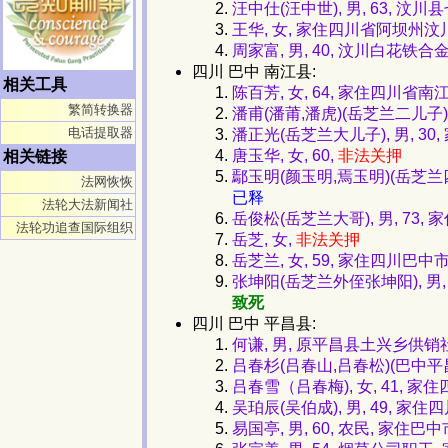
汪中仕(汪中世), 男, 63, 
王华, 女, 家住四川省阿坝州汶
周家富, 男, 40, 汶川白花铁合
四川 巴中 南江县:
相关工具
陈百芳, 女, 64, 家住四川省南
繁简转换器
潘甫(潘莆,潘虎)(岳芝兰二儿子),
电话提取器
潘正光(岳芝兰大儿子), 男, 30
唐玉华, 女, 60,
非法关押
相关链接
鄢玉明(颜玉明,焉玉明)(岳芝兰
法网恢恢
已释
法轮大法新闻社
岳俊松(岳芝兰大哥), 男, 73
法轮功追查国际组织
岳芝, 女,
非法关押
岳芝兰, 女, 59, 家住四川巴
张坤阳(岳芝兰外侄张坤阳), 男
致死
四川 巴中 平昌县:
何谦, 男, 原平昌县土兴乡供
吕春杉(吕春山,吕春松)(巴中平
吕春雪（吕春梅), 女, 41, 家
吴珀辰(吴伯成), 男, 49, 家
易国亭, 男, 60, 农民, 家住巴