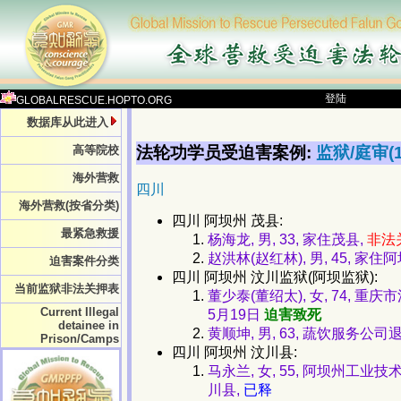
登陆
GLOBALRESCUE.HOPTO.ORG
数据库从此进入
法轮功学员受迫害案例:
监狱/庭审(1
高等院校
海外营救
四川
海外营救(按省分类)
四川 阿坝州 茂县:
最紧急救援
杨海龙, 男, 33, 家住茂县,
非法
赵洪林(赵红林), 男, 45, 家住
迫害案件分类
四川 阿坝州 汶川监狱(阿坝监狱):
当前监狱非法关押表
董少泰(董绍太), 女, 74,
Current Illegal
5月19日
迫害致死
detainee in
黄顺坤, 男, 63, 蔬饮服务公司退
Prison/Camps
四川 阿坝州 汶川县:
马永兰, 女, 55, 阿坝州
川县,
已释