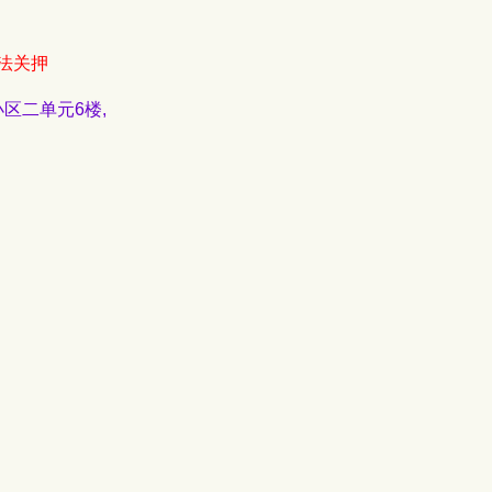
法关押
小区二单元6楼,