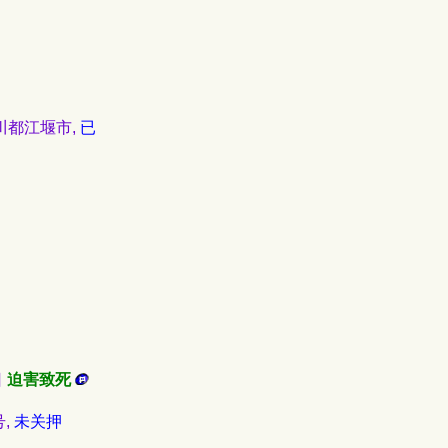
四川都江堰市,
已
日
迫害致死
号,
未关押