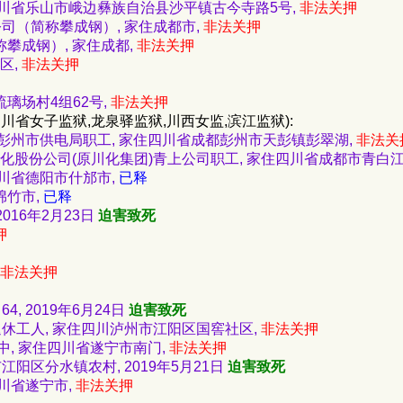
 家住四川省乐山市峨边彝族自治县沙平镇古今寺路5号,
非法关押
管公司（简称攀成钢）, 家住成都市,
非法关押
称攀成钢）, 家住成都,
非法关押
区,
非法关押
琉璃场村4组62号,
非法关押
四川省女子监狱,龙泉驿监狱,川西女监,滨江监狱):
 四川省彭州市供电局职工, 家住四川省成都彭州市天彭镇彭翠湖,
非法关
7, 原川化股份公司(原川化集团)青上公司职工, 家住四川省成都市青白
住四川省德阳市什邡市,
已释
绵竹市,
已释
2016年2月23日
迫害致死
押
非法关押
4, 2019年6月24日
迫害致死
箱厂退休工人, 家住四川泸州市江阳区国窖社区,
非法关押
宁一中, 家住四川省遂宁市南门,
非法关押
市江阳区分水镇农村, 2019年5月21日
迫害致死
住四川省遂宁市,
非法关押