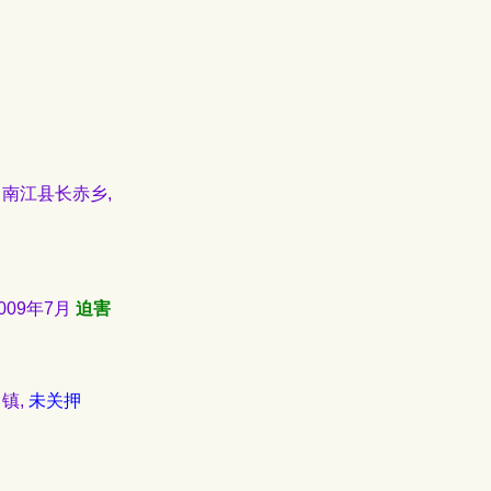
川南江县长赤乡,
09年7月
迫害
口镇,
未关押