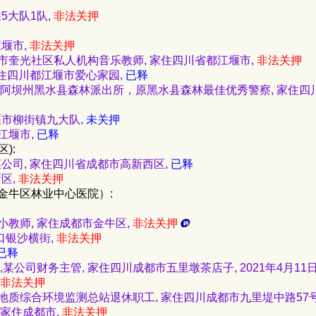
胜5大队1队,
非法关押
江堰市,
非法关押
 都江堰市奎光社区私人机构音乐教师, 家住四川省都江堰市,
非法关押
, 家住四川都江堰市爱心家园,
已释
 63, 阿坝州黑水县森林派出所，原黑水县森林最佳优秀警察, 家住
江堰市柳街镇九大队,
未关押
都江堰市,
已释
):
中蔬菜公司, 家住四川省成都市高新西区,
已释
新区,
非法关押
,金牛区林业中心医院）:
北一小教师, 家住成都市金牛区,
非法关押
口银沙横街,
非法关押
已释
会计师,某公司财务主管, 家住四川成都市五里墩茶店子, 2021年4月11
非法关押
 四川省地质综合环境监测总站退休职工, 家住四川成都市九里堤中路57
, 家住成都市,
非法关押