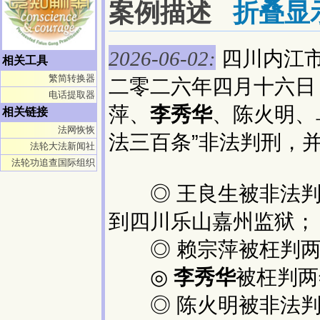
案例描述
折叠显
四川内江
2026-06-02:
相关工具
繁简转换器
二零二六年四月十六日
电话提取器
萍、
李秀华
、陈火明、
相关链接
法网恢恢
法三百条”非法判刑，
法轮大法新闻社
法轮功追查国际组织
◎ 王良生被非法判
到四川乐山嘉州监狱；
◎ 赖宗萍被枉判两
◎
李秀华
被枉判两
◎ 陈火明被非法判