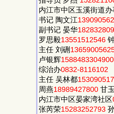
指导员 罗杰
15282116
内江市中区玉溪街道办
书记 陶文江
13909056
副书记 晏华
18283280
罗思毅
13551512546
钟
主任 刘硎
1365900562
卢银辉
158848330490
综治办
0832-8116102
主任 吴林都
15309051
周燕
18989427800
甘
内江市中区晏家湾社区
张芮荣
15283252793
孙