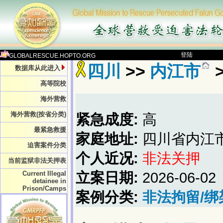
登陆
GLOBALRESCUE.HOPTO.ORG
四川
>>
内江市
数据库从此进入
高等院校
海外营救
海外营救(按省分类)
紧急成度:
高
最紧急救援
家庭地址:
四川省内江
迫害案件分类
个人近况:
非法关押
当前监狱非法关押表
Current Illegal
立案日期:
2026-06-02
detainee in
Prison/Camps
案例分类:
非法拘留/绑