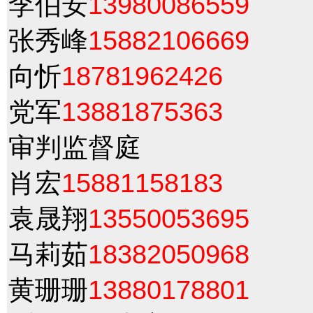
李伯安
13980086559
张秀峰
15882106669
向忻
18781962426
党军
13881875363
审判监督庭
肖宏
15881158183
袁晟翔
13550053695
马莉茹
18382050968
黄珊珊
13880178801