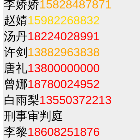
李娇娇
15828487871
赵婧
15982268832
汤丹
18224028991
许剑
13882963838
唐礼
13800000000
曾娜
18780024952
白雨梨
13550372213
刑事审判庭
李黎
18608251876