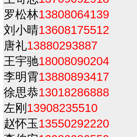
罗松林
13808064139
刘小晴
13608175512
唐礼
13880293887
王宇驰
18008090204
李明霄
13880893417
徐思恭
13018286888
左刚
13908235510
赵怀玉
13550292220