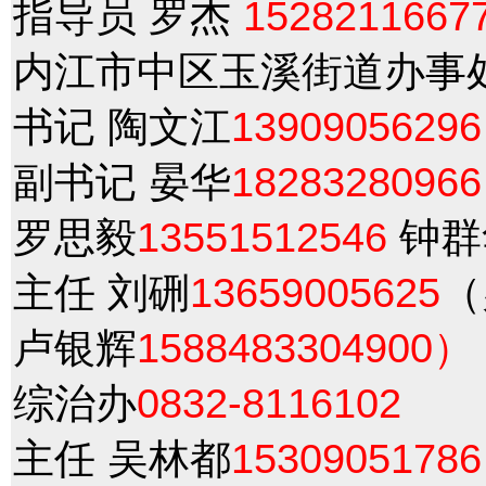
指导员 罗杰
1528211667
内江市中区玉溪街道办事
书记 陶文江
13909056296
副书记 晏华
18283280966
罗思毅
13551512546
钟群
主任 刘硎
13659005625
（
卢银辉
1588483304900）
综治办
0832-8116102
主任 吴林都
15309051786