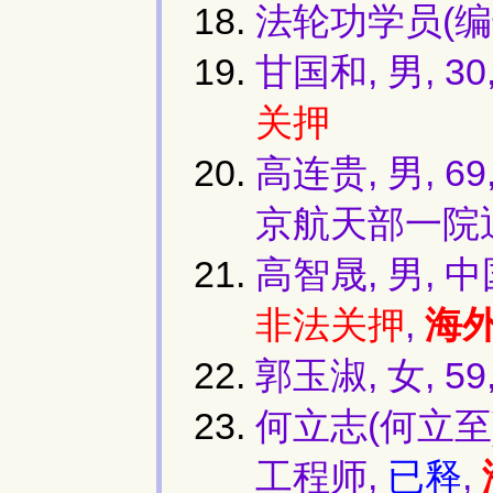
法轮功学员(编号
甘国和, 男, 
关押
高连贵, 男, 
京航天部一院
高智晟, 男, 
非法关押
,
海
郭玉淑, 女, 59
何立志(何立至)
工程师,
已释
,