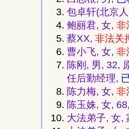
包卓轩(北京人
鲍丽君, 女,
非
蔡XX,
非法关
曹小飞, 女,
非
陈刚, 男, 
任后勤经理,
陈力梅, 女,
非
陈玉姝, 女, 68
大法弟子, 女,