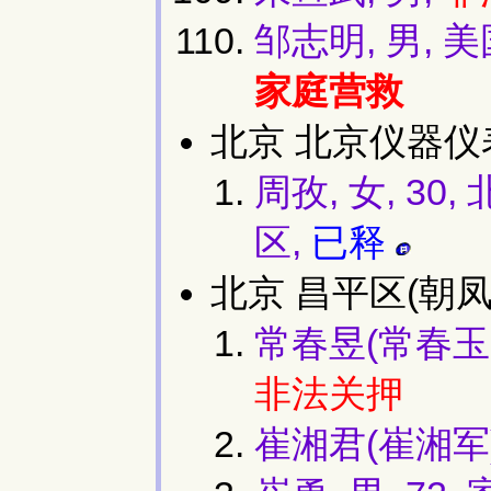
邹志明, 男,
家庭营救
北京 北京仪器仪
周孜, 女, 3
区,
已释
北京 昌平区(朝凤
常春昱(常春玉,
非法关押
崔湘君(崔湘军)