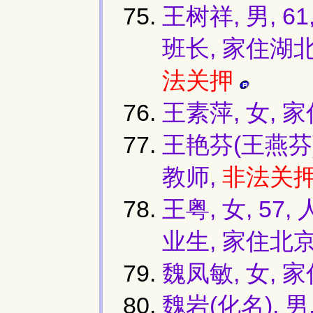
王树祥, 男,
班长, 家住湖
法关押
王素萍, 女, 
王艳芬(王燕芬)
教师,
非法关
王粤, 女, 5
业生, 家住北京
魏凤敏, 女, 
魏岩(化名), 男