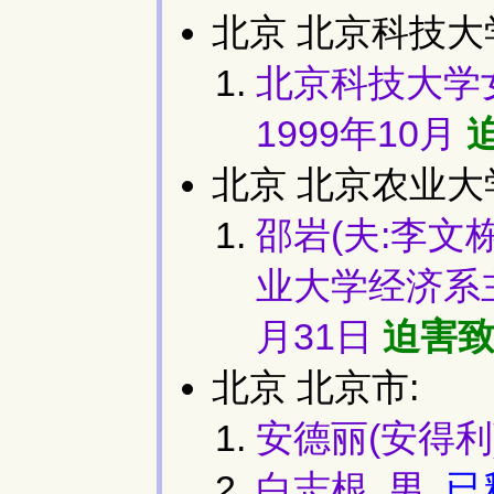
北京 北京科技大
北京科技大学女
1999年10月
北京 北京农业大
邵岩(夫:李文栋
业大学经济系主任
月31日
迫害致
北京 北京市:
安德丽(安得利),
白志根, 男,
已