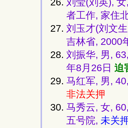
刘莹(刘英), 
者工作, 家住
刘玉才(刘文生,
吉林省, 2000
刘振华, 男, 
年8月26日
迫
马红军, 男, 
非法关押
马秀云, 女,
五号院,
未关