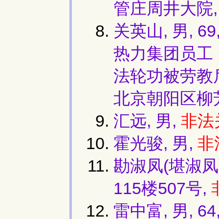
管庄周井大院
关英山, 男,
热力集团员工
法轮功被劳教
北京朝阳区柳芳
汇远, 男,
非法
霍光骏, 男,
非
勘淑凤(堪淑凤)
115楼507号,
雷中富, 男, 