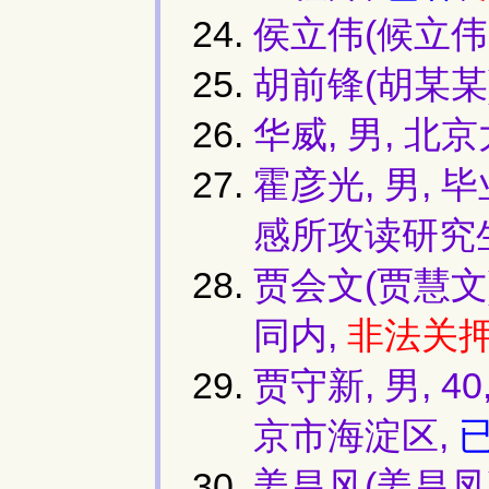
侯立伟(候立伟,侯
胡前锋(胡某某)
华威, 男, 北
霍彦光, 男,
感所攻读研究
贾会文(贾慧文)
同内,
非法关
贾守新, 男, 
京市海淀区,
姜昌风(姜昌凤),