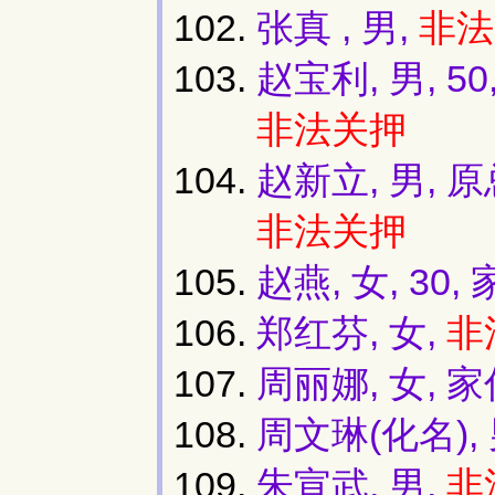
张真 , 男,
非法
赵宝利, 男, 
非法关押
赵新立, 男,
非法关押
赵燕, 女, 30
郑红芬, 女,
非
周丽娜, 女, 
周文琳(化名), 
朱宣武, 男,
非