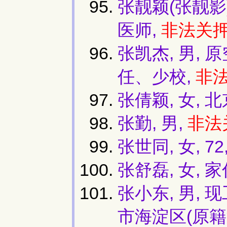
张靓颖(张靓影)
医师,
非法关
张凯杰, 男,
任、少校,
非
张倩颖, 女,
张勤, 男,
非法
张世同, 女, 72
张舒磊, 女, 
张小东, 男,
市海淀区(原籍