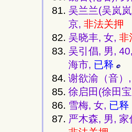
吴兰兰(吴岚岚)
京,
非法关押
吴晓丰, 女,
非
吴引倡, 男, 
海市,
已释
谢欲渝（音）,
徐启田(徐田宝,徐
雪梅, 女,
已释
严木森, 男,