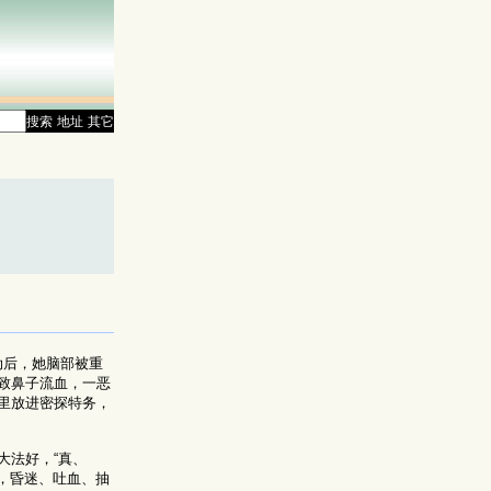
搜索
地址
其它
劫后，她脑部被重
致鼻子流血，一恶
里放进密探特务，
大法好，“真、
后，昏迷、吐血、抽