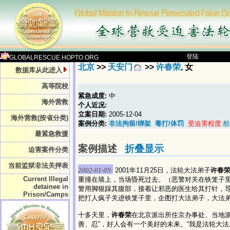
登陆
GLOBALRESCUE.HOPTO.ORG
北京
>>
天安门
>>
许春荣
, 女
数据库从此进入
高等院校
紧急成度:
中
海外营救
个人近况:
立案日期:
2005-12-04
海外营救(按省分类)
案例分类:
非法拘留/绑架
毒打/体罚
受迫害程度:
酷
最紧急救援
案例描述
折叠显示
迫害案件分类
当前监狱非法关押表
2002-01-09:
2001年11月25日，法轮大法弟子
许春
Current Illegal
重撞在墙上，当场昏死过去。（恶警对关在铁笼子
detainee in
警用脚狠踩其腹部，接着让邪恶的医生给其打针，
Prison/Camps
把打人疯子关进铁笼子里，企图打大法弟子，大法
十多天里，
许春荣
在北京派出所住京办事处、当地
善、忍”，好人会有一个美好的未来。“我是法轮大法弟