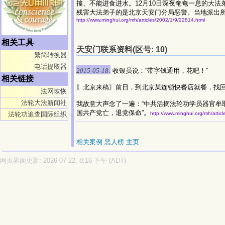
搐、不能进食进水。12月10日深夜奄奄一息的大
残害大法弟子的是北京天安门分局恶警。当地派出所
http://www.minghui.org/mh/articles/2002/1/9/22814.html
相关工具
天安门联系资料(区号: 10)
繁简转换器
电话提取器
2015-05-18:
收银员说：“带字钱通用，花吧！”
相关链接
〖北京来稿〗前日，到北京某连锁快餐店就餐，找回
法网恢恢
法轮大法新闻社
我故意大声念了一遍：“中共活摘法轮功学员器官牟
国共产党亡，退党保命”。
法轮功追查国际组织
http://www.minghui.org/mh/
相关案例
恶人榜
主页
网页界面更新: 2026-07-22, 8:16 下午 (ADT)