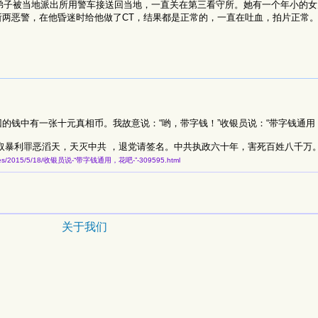
法弟子被当地派出所用警车接送回当地，一直关在第三看守所。她有一个年小的
两恶警，在他昏迷时给他做了CT，结果都是正常的，一直在吐血，拍片正常
的钱中有一张十元真相币。我故意说：“哟，带字钱！”收银员说：“带字钱通用
取暴利罪恶滔天，天灭中共 ，退党请签名。中共执政六十年，害死百姓八千万
articles/2015/5/18/收银员说-“带字钱通用，花吧-”-309595.html
关于我们