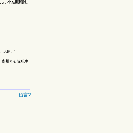
女儿，小姑照顾她。
。
，花吧。”
。贵州奇石惊现中
留言?