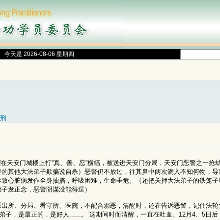
今天是 2026-08-06 星期四
刑
荣
在天安门城楼上打“真、善、忍”横幅，被送进天安门分局，天安门恶警之一抢
里的其他大法弟子欺骗说自杀）恶警仍不放过，往其鼻中两次滴入不知何物，导
导致心脏病发作全身抽搐，呼吸困难，生命垂危。（还把关押大法弟子的铁笼子
弟子发正念，恶警阴谋没能得逞）
派出所、分局、看守所、医院，不配合邪恶，清醒时，还在告诉恶警，记住法轮
子，是最正的，是好人......。”这期间时而清醒，一直在吐血。12月4、5日