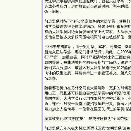
大法学员刚被绑架到前进监狱时，就被关进小号（长3
造成心理压力，进而故意延长谈话时间、剥夺睡眠
饭上厕所。
前进监狱对待不“转化”坚定修炼的大法学员，使用
法学员被迫害得身体出现病态。恶警还曾用很多根电
有的大法学员因绝食抗议而被穿上约束衣。大法学
光他自己被多次多根高压电棍同时电击敏感部位，受
2006年年初前后，由于梁明华、
武君
、高建铭、秦
新走入正法修炼，邪恶们非常恐慌，为此，在2006
行“严管”，加重迫害。同时严密防堵外来的正面信
息的渠道，被非法关押的同修长期与世隔绝，很难
转到第八分监区，该监区对大法学员施行更加残酷
肉体的双重摧残，详情有待进一步查证补充。第八分
名之多。
随着邪恶势力在另外空间被大量清除，更多的时候
用出工，而且还可根据迫害大法学员中的“积极”表
员的帮凶。大法学员行动均在邪恶的严密监视下，
通，连相互对视一眼都可能招致疯狂报复。折磨大
暴力加上人格侮辱，一位曾在里面关押过的学员描
魔窟被美化成“文明监狱” 酷吏被吹捧为“全国劳模”
前进监狱几年来极力树立所谓花园式“文明监狱”形