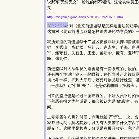
说
武军
“无情无义”，给吃的都不领情。法轮功学员
觉。
......
http://minghui.org/mh/articles/2010/2/25/218790.html
2006-11-24:
对《北京前进监狱是怎样迫害法轮功学
这篇对《北京前进监狱是怎样迫害法轮功学员的》
我所知道的前进监狱十二监区仍被非法关押和曾被
锟、李秀山、肖劲松、马红云、卢永生、姜海、唐
军、鲍守智、关智生、王奎、梁明华、庞有、夏靖
民、张则仁。
前进监狱对大法学员的迫害是有一套系统的手段的
还有两个“包夹” 犯人一起跟着，在外面时还比较
搞批斗一样。押到大厅后，还要对物品进行检查，
下一步就押到“小屋”去了。还是架着胳膊，按着头
日常的监控也是经过严密布置的。不法人员平时如果
下善恶有报之类的话题，都会被认为是“敏感”的。有
问。
二零零四年八月的时候，六班就被“严管”过一次。
家都很纳闷，莫名其妙，以为有人夹带了什么东西了
脱光了。这哪里是检查，分明是在展开攻势，完全
还没坐稳，几个恶警就气势汹汹的进来，厉声喊道“起