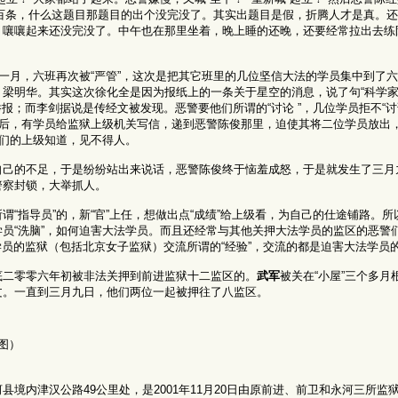
法三百条，什么这题目那题目的出个没完没了。其实出题目是假，折腾人才是真。
，嚷嚷起来还没完没了。中午也在那里坐着，晚上睡的还晚，还要经常拉出去练
一月，六班再次被“严管”，这次是把其它班里的几位坚信大法的学员集中到了六
梁明华。其实这次徐化全是因为报纸上的一条关于星空的消息，说了句“科学家说
举报；而李剑据说是传经文被发现。恶警要他们所谓的“讨论 ”，几位学员拒不“讨
天后，有学员给监狱上级机关写信，递到恶警陈俊那里，迫使其将二位学员放出
他们的上级知道，见不得人。
自己的不足，于是纷纷站出来说话，恶警陈俊终于恼羞成怒，于是就发生了三月
警察封锁，大举抓人。
“指导员”的，新“官”上任，想做出点“成绩”给上级看，为自己的仕途铺路。
员“洗脑”，如何迫害大法学员。而且还经常与其他关押大法学员的监区的恶警
学员的监狱（包括北京女子监狱）交流所谓的“经验”，交流的都是迫害大法学员
底二零零六年初被非法关押到前进监狱十二监区的。
武军
被关在“小屋”三个多月
文。一直到三月九日，他们两位一起被押往了八监区。
图）
境内津汉公路49公里处，是2001年11月20日由原前进、前卫和永河三所监