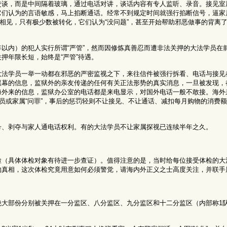
交谈，而是中间隔着玻璃，通过电话对讲，谈话内容有专人监听、录音。接见室
它们认为的言语敏感，马上掐断通话。经常不到规定时间就强行掐断信号，逼家
相见，只有极少数被转化，它们认为“没问题”，甚至开始帮助邪恶做事的背离
以内）的犯人实行所谓“严管”，然而因修炼真善忍而遭非法关押的大法学员在
押年限长短，始终是“严管”待遇。
大法学员一举一动都在邪恶的严密监视之下，来往信件被强行拆看、电话与接见
黑幕的信息，监狱外的亲友传递的任何有关正法形势的真实消息，一旦被发现，
海外来的信息，监狱办公室的电话都是来电显示，对国外电话一般不敢接。海外
学员或家属“问罪”，事后的惩罚轻则不让接见、不让通话、减扣每月购物的消费
号、剥夺与家人通电话权利。有的大法学员不让家属探视已连续半年之久。
检（具体体检对象有待进一步查证）。值得注意的是，当时给每位接受体检的大
的真相，这次体检究竟用意如何必须警觉，请海内外正义之士高度关注，并联手
大部份分别被关押在一分监区、八分监区、九分监区和十二分监区（内部称1队、