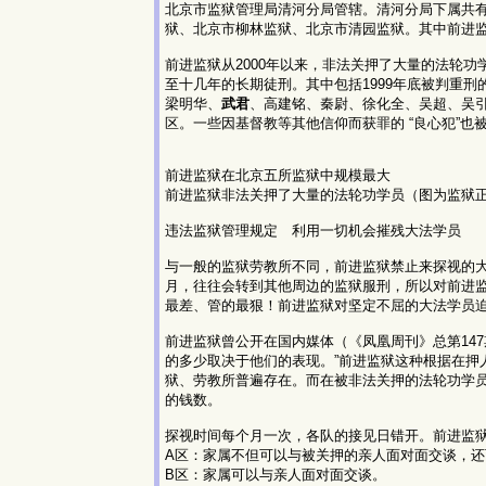
北京市监狱管理局清河分局管辖。清河分局下属共有
狱、北京市柳林监狱、北京市清园监狱。其中前进监狱
前进监狱从2000年以来，非法关押了大量的法轮
至十几年的长期徒刑。其中包括1999年底被判重
梁明华、
武君
、高建铭、秦尉、徐化全、吴超、吴引
区。一些因基督教等其他信仰而获罪的 “良心犯”也
前进监狱在北京五所监狱中规模最大
前进监狱非法关押了大量的法轮功学员（图为监狱
违法监狱管理规定 利用一切机会摧残大法学员
与一般的监狱劳教所不同，前进监狱禁止来探视的
月，往往会转到其他周边的监狱服刑，所以对前进
最差、管的最狠！前进监狱对坚定不屈的大法学员
前进监狱曾公开在国内媒体（《凤凰周刊》总第147
的多少取决于他们的表现。”前进监狱这种根据在押
狱、劳教所普遍存在。而在被非法关押的法轮功学
的钱数。
探视时间每个月一次，各队的接见日错开。前进监狱
A区：家属不但可以与被关押的亲人面对面交谈，还
B区：家属可以与亲人面对面交谈。