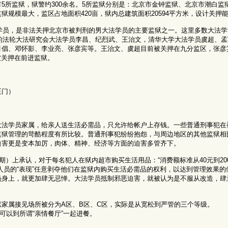
5所监狱，狱警约300余名。5所监狱分别是：北京市金钟监狱、北京市潮白监
规模最大，监区占地面积420亩，狱内总建筑面积20594平方米，设计关押能力
功学员，是非法关押北京市被判刑的男大法学员的主要监狱之一。这里多数大法学
刑的法轮大法研究会大法学员李昌、纪烈武、王治文，清华大学大法学员虞超、
倡、邓怀影、李业亮、张彦宾等。王治文、虞超目前被关押在九分监区，张彦宾
被关押在前进监狱。
正门）
大法学员家属，给亲人送生活必需品，只允许给帐户上存钱。一些普通刑事犯在
监狱管理的苛酷程度有所比较。普通刑事犯纷纷抱怨，与周边地区的其他监狱相
迫害更是变本加厉，肉体、精神、经济等方面的迫害多管齐下。
期）上承认，对于每名犯人在狱内超市购买生活用品：“消费额标准从40元到20
人员的“表现”任意剥夺他们在监狱内购买生活必需品的权利，以达到管理效果的
员身上，就更加肆无忌惮。大法学员抵制邪恶迫害，就被认为是不服从改造，肆
家属接见场所被分为A区、B区、C区，实际是从宽松到严管的三个等级。
可以到所谓“亲情餐厅”一起进餐。