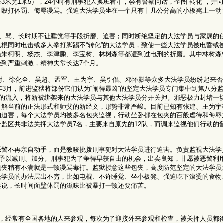
米宽1米5），24小时有刑事犯人换班看守，会有警察问话，企图“转化”，并
、殴打体罚、侮辱谩骂。强迫大法学员坐在一个只有十几公分高的小板凳上一动
打、骂、长时期不让睡觉等手段折磨、迫害；同时断绝坚定的大法学员与家属的
棍同时电击或多人拳打脚踢不“转化”的大法学员，致使一些大法学员被电昏或
员朱柯明、杨杰、李津鹏、李宝树、林树森等都遭到过电刑的折磨。其中林树森
到严重刺激，精神失常长达7个月。
尉、徐化全、吴超、孟军、王为宇、吴引倡、邓怀影等众多大法学员纷纷起来否
年3月，前进监狱将部份它们认为“闹得最凶”的坚定大法学员专门集中到第八分
息的流入，将新被绑架来的大法学员与其他大法学员分开关押。邪恶极力封堵一
了解当前的正法形式和师父的新经文，形势非常严峻。目前已知有张建、王为宇
的迫害，每个大法学员均被多名包夹监视，行动坐卧都在包夹的百般虐待和侮辱
监区共非法关押大法学员7名，主要来自原先的12队，而调来监视他们行动的普
恶警不再亲自动手，而是教唆挑拨刑事犯对大法学员进行迫害。负责监视大法学
现予以减刑、加分。刑事犯为了争得早获自由的机会，出卖良知，甘愿被恶警利
包夹稍有不满就是一顿谩骂毒打。监狱授意这些包夹，高度防范坚定的大法学员
法学员的办法层出不穷，比如电棍、不许睡觉、坐小板凳、强迫吃下滚烫的食物
述说，长时间面壁体罚的滋味比被暴打一顿还要痛苦。
象，经常有全国各地的人来参观，每次为了迎接外来参观和检查，被关押人员都