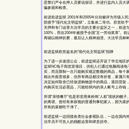
恶警们严令在押人员要说假话，并进行监内人员大调
骗参观和检查。
前进前进监狱 2001年和2005年分别被评为市级人
部授予“现代化文明监狱”，立集体二等功。邪党给
关押和专门迫害大法学员的主要分监区之一，前进九
100%，而在2004年被授予全国“五一劳动奖章
再辅以精神折磨，最后让人精神崩溃。大法学员林
前进监狱欺世盗名的“现代化文明监狱”招牌
为了进一步迷惑公众，前进监狱还开设了华北地区的
监狱NC电子阅览室项目，供犯人们通过电脑阅读
买，而且限制一次只能购买规定数额的商品，每个家
格比外面贵很多，但所有商品都没有价签，家属只
决定如何取舍已经放进购物篮中的商品，退回货架，
内购买生活必需品，只能给狱内的亲人帐号上存钱
所谓“亲情餐厅”也是邪党用来粉饰“人权”现状的
的离谱。曾经有来探视的普通刑事犯家人，因为菜
所有的菜都吃干净了。
前进监狱一边招揽各类社会参观队伍，一边在国内外
法学员不可告人的残酷迫害和肆意掠夺。