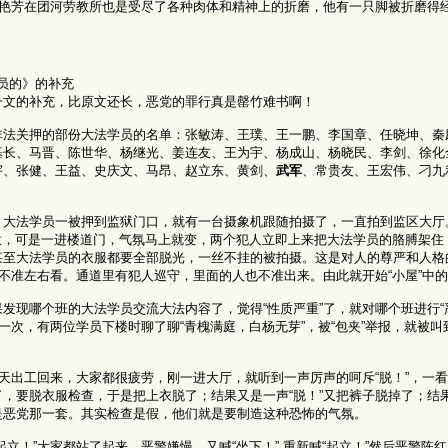
王艳芳在团河劳教所也是受尽了各种肉体和精神上的折磨，他有一只脚被折磨得
员的》的补充
一文的补充，比原文还长，恶党的罪行真是罄竹难书啊！
非法关押的部份大法学员的名单：张敏涛、王璞、王一鹏、李国章、任晓坤、秦
基长、马晋、陈世华、杨继光、姜连友、王为宇、杨成山、杨晓民、李剑、徐化
宇、张健、王益、史庆文、马昂、赵立东、黄剑、
武军
、常贵友、王宏伟、刁九
。大法学员一被押到监狱门口，就有一台摄象机跟随拍摄了，一直拍到监区大厅
随意，可是一进楼道门，气氛马上就变，两个犯人立即上来把大法学员的胳膊架住
甚至大法学员的衣服都要全部脱光，一丝不挂的被拍摄。这是对人的尊严和人格
，不准左右看。通道里有犯人巡守，里面的人也不准出来。由此就开始“小屋”中
发现哪个班的大法学员交流大法内容了，觉得“性质严重”了，就对哪个班进行“
一次，有两位学员下楼时聊了聊“青槐满庭，白杨无芽”，被“包夹”举报，就被叫到
当天出工回来，大家都很疲劳，刚一进大厅，就听到一声厉声的呵斥“脱！”，一
，要脱衣服检查，于是把上衣脱了；结果又是一声“脱！”又把裤子脱掉了；结果
是恶党那一套。其实检查是假，他们就是要制造这种恐怖的气氛。
立！”大家都站了起来。恶警嫌慢，又喊“坐下！” 重新喊“起立！”然后恶警陈