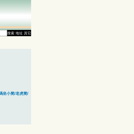
搜索
地址
其它
碼坐小凳/老虎凳/