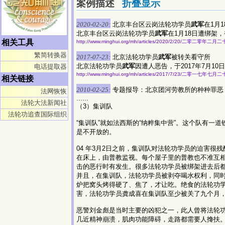
案例描述
折叠显示
2020-02-20:
北京丰台区云岗法轮功学员
武军
在1月
北京丰台区云岗法轮功学员
武军
在1月18日遭绑架
相关工具
http://www.minghui.org/mh/articles/2020/2/20/二零二零年
繁简转换器
2017-07-23:
北京法轮功学员
武军
被转关看守所
北京法轮功学员
武军
因遭人恶告，于2017年7月
电话提取器
http://www.minghui.org/mh/articles/2017/7/23/二零一
相关链接
2010-02-25:
专题报导：北京团河劳教所的种种罪恶
法网恢恢
......
法轮大法新闻社
（3）集训队
法轮功追查国际组织
“集训队”就如法西斯的“纳粹集中营”。这个队有
是不开放的。
04 年3月2日之前，集训队对法轮功学员的迫害
在床上，由普教监视。每个屋子里的普教也不准互
击的恶行时有发生。很多法轮功学员被绑架进去后都
并且，在集训队，法轮功学员被剥夺喝水权利，同
炉把窝头烤得硬了、焦了，才让吃。绝食的法轮功
害，法轮功学员龚成喜在集训队至少被关了九个月
恶警刘金彪是当时主要的凶犯之一，此人曾将法轮
几近精神崩溃，肌肉功能障碍，走路都需要人搀扶