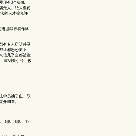
屋顶有3个摄像
属走人。绝大部份
了法的人才被允许
前进监狱被看作比
都有专人窃听并录
都让邪恶恐慌不
来信几乎全都被拦
额、重则关小号、教
法学员抽了血。联
展开调查。
8队、9队、12