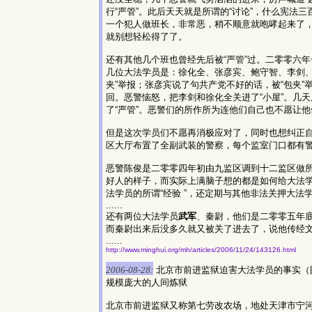
行“严管”。此后天天就是所谓的“讨论”，什么宪
一个犯人做班长，非常恶，稍不顺意就咆哮起来了
就别想轻松得了了。
还有其他几个班也曾经先后被“严管”过。二零零六年
几位大法学员是：徐化全、张彦宾、鲍守智、李剑、
夹”举报；张彦宾说了句共产党不好的话，被“包夹”
回。恶警恼怒，把李剑和徐化全关进了“小屋”。几
了“严管”。恶警们的所作所为连他们自己也不愿让
但是这次学员们不愿再消极应对了，同时也想纠正
区大厅布置了全副武装的警察，每个监室门口都有
恶警陈俊是二零零四年初由九监区调到十二监区做所谓
好人的样子，而实际上满脑子想的都是如何给大法学
法学员的所谓“经验 ”，还定期与其他非法关押大法
......
还有两位大法学员
武军
、秦尉，他们是二零零五年
而秦尉出来后没多久就又被关了进去了，说他传经
......
http://www.minghui.org/mh/articles/2006/11/24/143126.html
2006-08-28:
北京市前进监狱迫害大法学员的事实（
规模庞大的人间炼狱
北京市前进监狱又称第七劳改农场，地处天津市宁河县