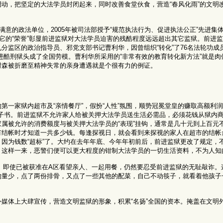
动，把坚定的大法学员封闭起来，同时改善食堂伙食，营造“春风化雨”的文明
民满意的政法单位，2005年被司法部授予“规范执法行为、促进执法公正”先进集体
予它的“荣誉”彰显前进监狱对大法学员迫害的残酷程度远远超出其它监狱。前进
分监区的政治指导员、邪党支部书记曹利华，因曾组织“转化”了76名法轮功成
”。前进酷刑狱头成了全国劳模。曹利华所采用的“非常有效的教育转化新方法”就是
树森被折磨至精神失常的亲身遭遇就是个很有力的例证。
第一家狱内超市及“亲情餐厅”，假扮“人性”氛围，顺势冠冕堂皇的赚取高额利
电子书。前进监狱不允许家人给被关押大法学员送生活必需品，必须花钱从狱内
属被允许的消费额度与被关押大法学员的“表现”挂钩，通常是几十元到上百元
有结帐时才知道一共多少钱。每逢探视日，就会看到来探视的家人在超市的结帐
因为钱数“超标”了。大约在去年年底、今年年初前后，前进监狱更改了规定，
，这样一来，恶警们便可以更大程度的钳制大法学员的一切生活资料，不为人知
幌子。即使已被获准在A区看望亲人、一起用餐，仍然要忍受前进监狱的无耻敲诈
的量少，点了两份排骨，又点了一些其他的配菜，自己不动筷子，就看着他孩子
媒体上大肆宣传，营造文明监狱的形象，积累“名扬”全国的资本。掩盖在文明