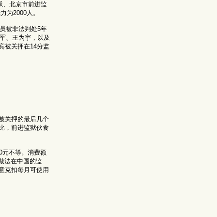
狱、北京市前进监
为2000人。
员被非法判处5年
孟军、王为宇，以及
被关押在14分监
被关押的最后几个
比，前进监狱伙食
0元不等。消费额
做法在中国的监
意克扣每月可使用