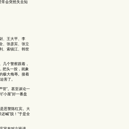
经常会突然失去知
尉、王大平、李
全、张彦宾、张立
利、索镇江、韩世
。几个警察跟着，
，把头一按，就象
的极大侮辱。接着
的迫害了。
严管”。甚至谈论一
“小屋”好一番盘
看是恶警陈红宾。大
还喊“脱！”于是全
红宾宣布对六班进