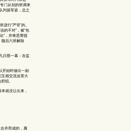
还专门从别的班调来
队列拔军姿，总之
班进行“严管”的。
的不对”，被“包
论”，并将恶警驳
，随后六班解除
九日那一幕：在监
所以开始时做出一副
们互相交流迫害大
的邪招。
根本就没让出来，
狱合并而成的，属