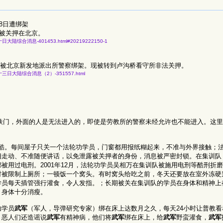
18日遭绑架
，被关押在北京。
二月二十日大陆综合消息-401453.html#20219222150-1
10日被北京新发地派出所警察绑架。现被转到卢沟桥看守所非法关押。
七年七月二十三日大陆综合消息（2）-351557.html
一道铁门，外面的人是无法进入的，即使是劳教所的警察未经允许也不能进入。这
很残酷。每间屋子只关一个法轮功学员，门窗都用报纸糊起来，不准与外界接触；
相走动、不准随便讲话，以免泄露被关押者的身份，消息被严密封锁。在集训队
被用过电刑。2001年12月，法轮功学员吴相万在集训队被施用电刑等酷刑折
时被限制上厕所；一顿饭一个窝头。有时窝头给吃之前，冬天还要放在室外冻硬
学员每天插管强行灌食，令人发指。；长期被关在集训队的学员在身体和精神上
，身体十分消瘦。
功学员
武军
（军人，导弹研究专家）绑在床上达数月之久，每天24小时让普教看
。恶人们还造谣说
武军
有精神病，他们将
武军
绑在床上，给
武军
野蛮灌食，
武军