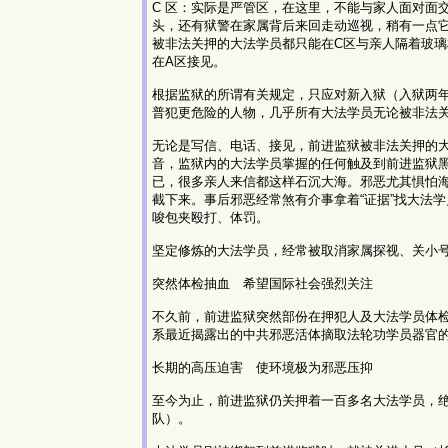
C 区：实际是严管区，在这里，不能与家人面对面
头，还有狱警在家属背后来回走动巡视，稍有一点
被非法关押的大法学员都只能在C区与亲人隔着玻璃
在A区接见。
根据监狱的所谓有关规定，只应对新入狱（入狱两年
普犯更危险的人物，几乎所有大法学员无论被非法关
无论是写信、电话、接见，前进监狱被非法关押的
音，监狱内的大法学员掌握的任何触及到前进监狱
已，很多亲人来信都这样石沉大海。邪恶尤其惧怕
截下来。事后邪恶经常煞有介事拿着“证据”找大法
唆包夹殴打、体罚。
坚定修炼的大法学员，经常被取消家属探视、关小
突然体检抽血 希望国际社会强烈关注
不久前，前进监狱突然部份在押犯人及大法学员体
系最近揭露出的中共邪恶活体摘取法轮功学员器官
长期的高压迫害 使环境极为邪恶压抑
至今为止，前进监狱仍关押着一百多名大法学员，绝
队）。