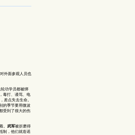
里对外面参观人员也
法轮功学员都被绑
，毒打、谩骂、电
磨，差点失去生命。
别的季节要用微波
都受到了很大的伤
着。
武军
被折磨得
抵制，他们就造谣