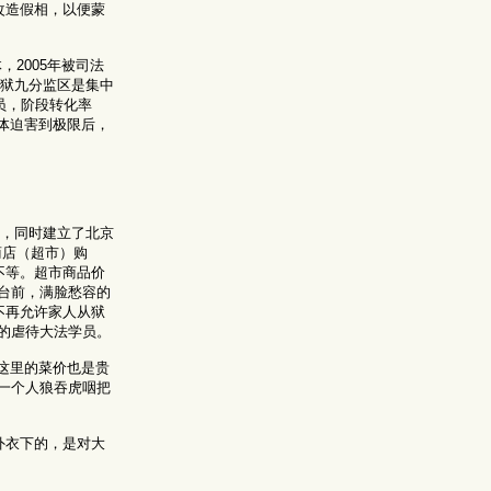
改造假相，以便蒙
，2005年被司法
监狱九分监区是集中
员，阶段转化率
肉体迫害到极限后，
润，同时建立了北京
商店（超市）购
不等。超市商品价
台前，满脸愁容的
不再允许家人从狱
的虐待大法学员。
。这里的菜价也是贵
一个人狼吞虎咽把
外衣下的，是对大