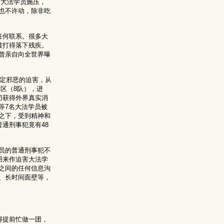
向大法学员施压，
也不许动，除非吃
任何联系。很多大
被打得落下残疾。
曾亲自向全世界曝
定邪恶的迫害，从
监区（8队），进
切获得外界真实消
等7名大法学员被
之下，受到精神和
通刑事犯竟有48
员的普通刑事犯不
用来作迫害大法学
之间的任何信息沟
、长时间面壁等，
得提前忙做一团，