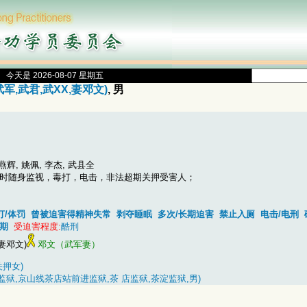
今天是 2026-08-07 星期五
武军,武君,武XX,妻邓文)
, 男
燕辉, 姚佩, 李杰, 武县全
小时随身监视，毒打，电击，非法超期关押受害人；
打/体罚
曾被迫害得精神失常
剥夺睡眠
多次/长期迫害
禁止入厕
电击/电刑
期
受迫害程度:
酷刑
妻邓文)
邓文（武军妻）
关押女)
监狱,京山线茶店站前进监狱,茶 店监狱,茶淀监狱,男)