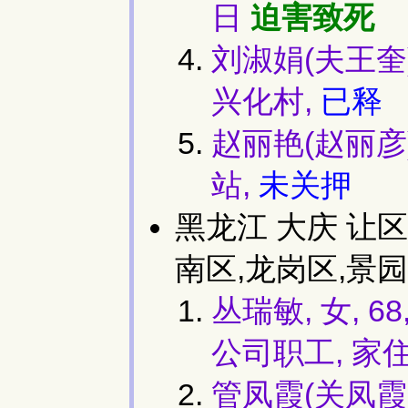
日
迫害致死
刘淑娟(夫王奎
兴化村,
已释
赵丽艳(赵丽彦)
站,
未关押
黑龙江 大庆 让区
南区,龙岗区,景园
丛瑞敏, 女,
公司职工, 家住
管凤霞(关凤霞,关