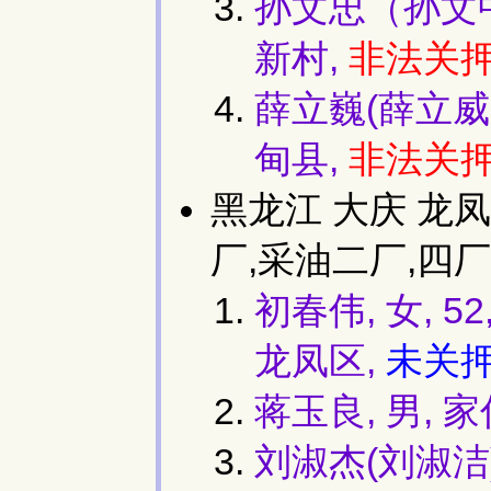
孙文忠（孙文中
新村,
非法关
薛立巍(薛立威
甸县,
非法关
黑龙江 大庆 龙
厂,采油二厂,四厂
初春伟, 女, 
龙凤区,
未关
蒋玉良, 男,
刘淑杰(刘淑洁),