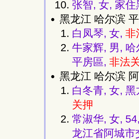
张智, 女, 
黑龙江 哈尔滨 平
白凤琴, 女,
非
牛家辉, 男,
平房區,
非法
黑龙江 哈尔滨 阿
白冬青, 女,
关押
常淑华, 女, 
龙江省阿城市交