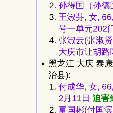
孙得国（孙德国）
王淑芬, 女,
号一单元202
张淑云(张淑贤)
大庆市让胡路
黑龙江 大庆 泰
治县):
付成华, 女, 
2月11日
迫害
富国彬(付国滨),