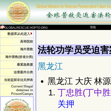
登陆
GLOBALRESCUE.HOPTO.ORG
数据库从此进入
高等院校
法轮功学员受迫害
海外营救
海外营救(按省分类)
黑龙江
最紧急救援
迫害案件分类
黑龙江 大庆 林源
当前监狱非法关押表
Current Illegal
丁忠胜(丁中胜
detainee in
Prison/Camps
关押