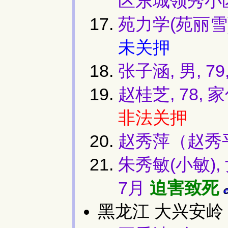
区东城领秀小
苑力学(苑丽雪)
未关押
张子涵, 男, 
赵桂芝, 78
非法关押
赵秀萍（赵秀平)
朱秀敏(小敏), 
7月
迫害致死
黑龙江 大兴安岭 