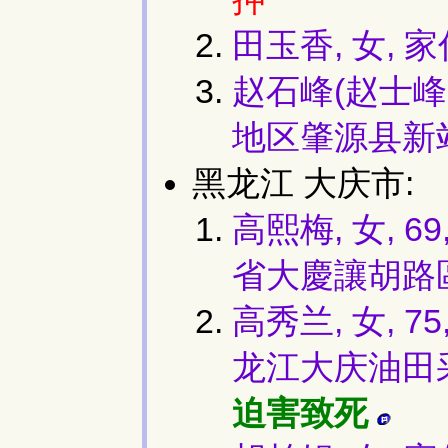
田玉香, 女,
赵石峰(赵士峰,
地区肇源县新
黑龙江 大庆市:
高熙梅, 女, 
省大慶讓胡路區,
高秀兰, 女, 
龙江大庆油田采油三
迫害致死