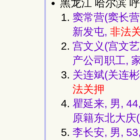
黑龙江 哈尔滨 
窦常营(窦长营)
新发屯,
非法
宫文义(宫文艺)
产公司职工, 
关连斌(关连彬
法关押
瞿延来, 男, 
原籍东北大庆(
李长安, 男, 