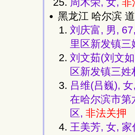
周木荣, 女,
非
黑龙江 哈尔滨 道
刘庆富, 男, 
里区新发镇三
刘文茹(刘文如)
区新发镇三姓
吕维(吕巍), 
在哈尔滨市第
区,
非法关押
王美芳, 女, 