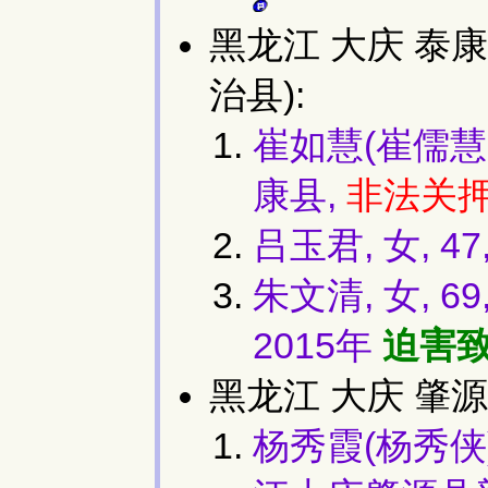
黑龙江 大庆 泰
治县):
崔如慧(崔儒慧
康县,
非法关
吕玉君, 女, 
朱文清, 女, 
2015年
迫害
黑龙江 大庆 肇源
杨秀霞(杨秀侠)