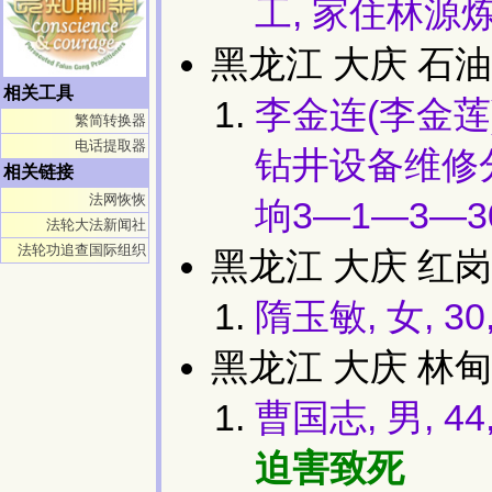
工, 家住林源炼
黑龙江 大庆 石
相关工具
李金连(李金莲)
繁简转换器
电话提取器
钻井设备维修
相关链接
法网恢恢
垧3—1—3—3
法轮大法新闻社
法轮功追查国际组织
黑龙江 大庆 红岗
隋玉敏, 女, 
黑龙江 大庆 林甸
曹国志, 男, 4
迫害致死