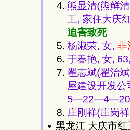
熊显清(熊鲜清)
工, 家住大庆红
迫害致死
杨淑荣, 女,
非
于春艳, 女, 
翟志斌(翟治斌)
屋建设开发公
5—22—4—20
庄刚祥(庄岗祥)
黑龙江 大庆市红