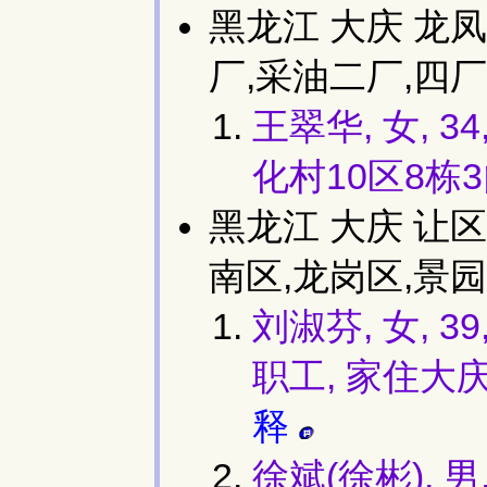
黑龙江 大庆 龙
厂,采油二厂,四厂
王翠华, 女, 
化村10区8栋3
黑龙江 大庆 让区
南区,龙岗区,景园
刘淑芬, 女,
职工, 家住大庆
释
徐斌(徐彬), 