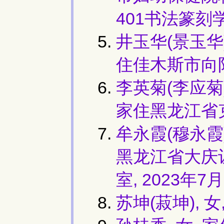
401书法篆刻
井玉华(景玉华)
住佳木斯市向
李英菊(李应菊)
家住黑龙江省
牟永霞(穆永霞)
黑龙江省大庆让
室, 2023年7
苏坤(菽坤), 