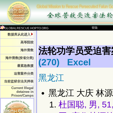
登陆
GLOBALRESCUE.HOPTO.ORG
数据库从此进入
高等院校
法轮功学员受迫害
海外营救
海外营救(按省分类)
(270)
Excel
最紧急救援
迫害案件分类
黑龙江
当前监狱非法关押表
Current Illegal
黑龙江 大庆 林源
detainee in
Prison/Camps
杜国聪, 男,