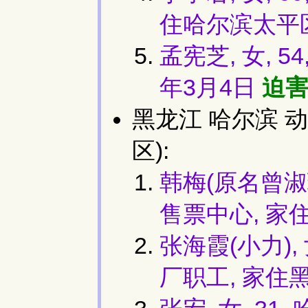
住哈尔滨太平
孟宪芝, 女, 
年3月4日
迫害
黑龙江 哈尔滨 
区):
韩梅(原名曾淑玲
售票中心, 家
张海霞(小力),
厂职工, 家住