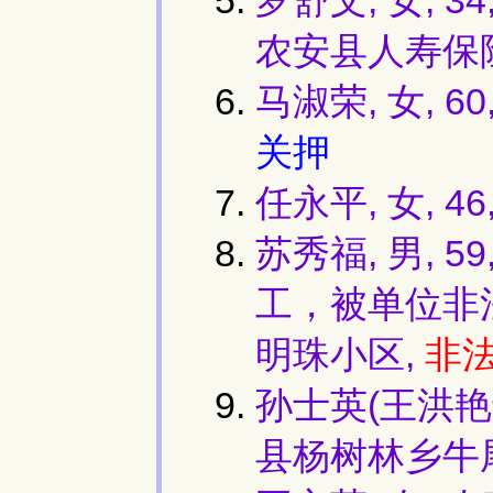
农安县人寿保险
马淑荣, 女, 
关押
任永平, 女, 4
苏秀福, 男,
工，被单位非
明珠小区,
非
孙士英(王洪艳母
县杨树林乡牛