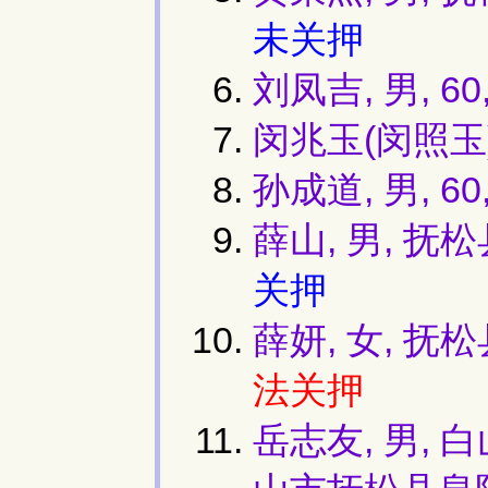
未关押
刘凤吉, 男, 
闵兆玉(闵照玉)
孙成道, 男, 
薛山, 男, 
关押
薛妍, 女, 
法关押
岳志友, 男,