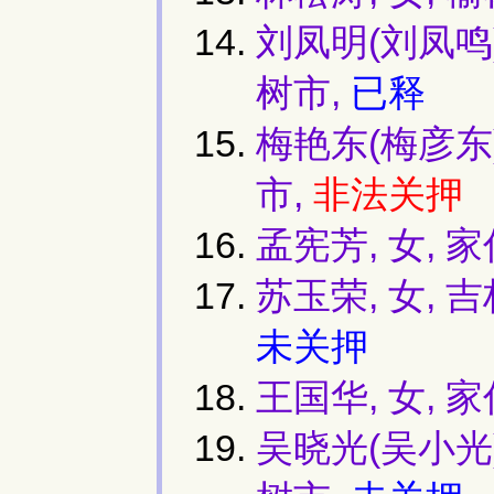
刘凤明(刘凤鸣)
树市,
已释
梅艳东(梅彦东)
市,
非法关押
孟宪芳, 女,
苏玉荣, 女,
未关押
王国华, 女, 
吴晓光(吴小光)