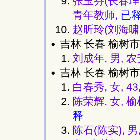
张玉芬(长春理工
青年教师,
已
赵昕玲(刘海啸妻
吉林 长春 榆树市
刘成年, 男, 
吉林 长春 榆树市
白春秀, 女, 
陈荣辉, 女,
释
陈石(陈实), 