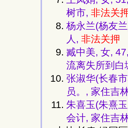
树市,
非法关
杨永兰(杨友兰)
人,
非法关押
臧中美, 女, 
流离失所到白城
张淑华(长春市榆
员。, 家住吉
朱喜玉(朱熹玉)
会计, 家住吉