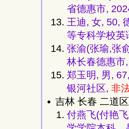
省德惠市, 202
王迪, 女, 5
等专科学校英语
张渝(张瑜,张俞
林长春德惠市
郑玉明, 男, 
银河社区,
非
吉林 长春 二道区
付燕飞(付艳飞)
学学院本科，