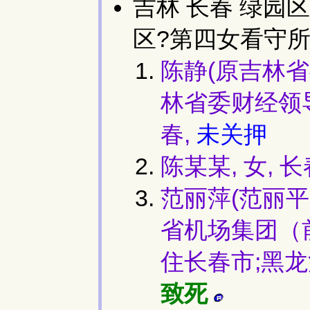
吉林 长春 绿园
区?第四女看守所)
陈静(原吉林省
林省委财经领
春,
未关押
陈某某, 女,
范丽萍(范丽平,
省机场集团（
住长春市;黑龙江
致死