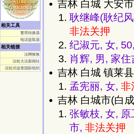
吉林 白城 大安市
耿继峰(耿纪风)
相关工具
非法关押
繁简转换器
电话提取器
纪淑元, 女, 5
相关链接
法网恢恢
肖辉, 男, 
法轮大法新闻社
法轮功追查国际组织
吉林 白城 镇莱县
孟宪丽, 女,
非
吉林 白城市(白成
张敏枝, 女,
市,
非法关押