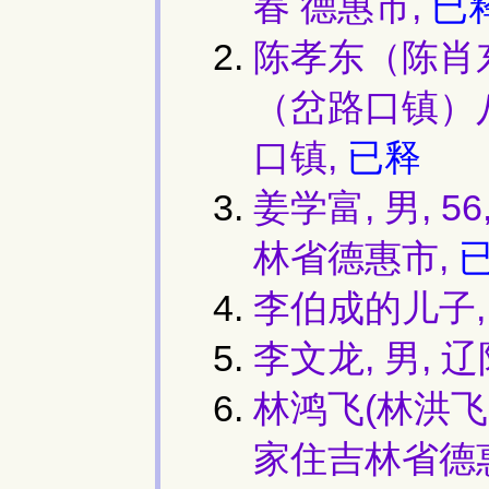
春 德惠市,
已
陈孝东（陈肖东
（岔路口镇）
口镇,
已释
姜学富, 男, 
林省德惠市,
李伯成的儿子, 男
李文龙, 男,
林鸿飞(林洪飞,
家住吉林省德