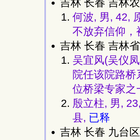
吉林 长春 吉林农
何波, 男, 
不放弃信仰，
吉林 长春 吉林省
吴宜风(吴仪凤,
院任该院路桥
位桥梁专家之一
殷立柱, 男, 
县,
已释
吉林 长春 九台区