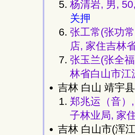
杨清岩, 男, 
关押
张工常(张功常,
店, 家住吉林
张玉兰(张全福女
林省白山市江
吉林 白山 靖宇县
郑兆运（音）,
子林业局, 家
吉林 白山市(浑江