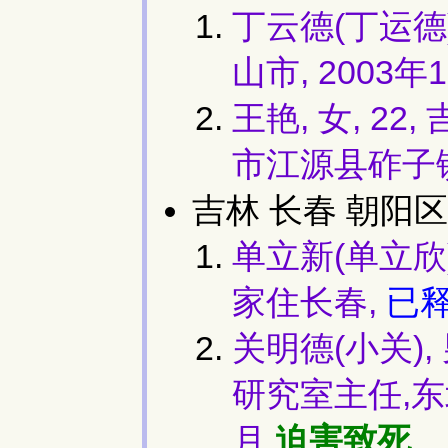
丁云德(丁运德)
山市, 2003年
王艳, 女, 2
市江源县砟子
吉林 长春 朝阳区
单立新(单立欣)
家住长春,
已
关明德(小关),
研究室主任,东北
月
迫害致死