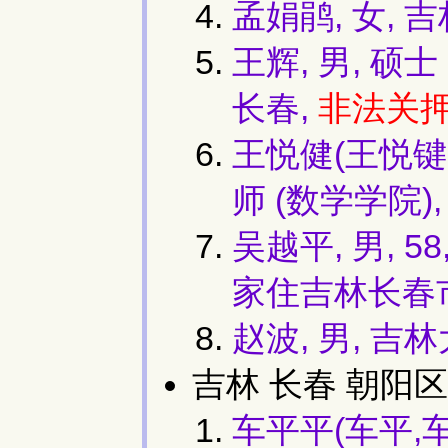
孟娟鹃, 女,
王辉, 男, 
长春,
非法关
王悦健(王悦键,
师 (数学学院)
吴越平, 男, 
家住吉林长春
赵波, 男, 吉
吉林 长春 朝阳区
车平平(车平,车