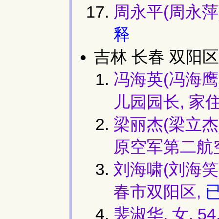
周永平(周永萍)
释
吉林 长春 双阳区
冯海英(冯海鹰)
儿园园长, 家
梁丽杰(梁立杰)
原空军第二航空
刘海啸(刘海笑)
春市双阳区,
裴淑华, 女, 