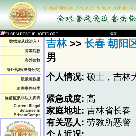
登陆
GLOBALRESCUE.HOPTO.ORG
吉林
>>
长春 朝阳
数据库从此进入
高等院校
男
海外营救
海外营救(按省分类)
个人情况:
硕士，吉林
最紧急救援
迫害案件分类
紧急成度:
高
当前监狱非法关押表
Current Illegal
家庭地址:
吉林省长春
detainee in
Prison/Camps
有关恶人:
劳教所恶警
个人近况: