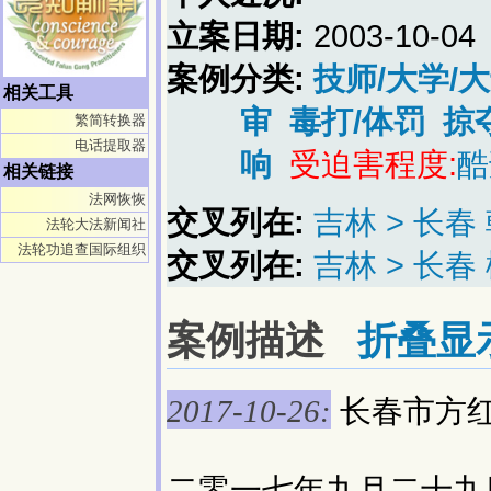
立案日期:
2003-10-04
案例分类:
技师/大学/
相关工具
审
毒打/体罚
掠
繁简转换器
电话提取器
响
受迫害程度:
酷
相关链接
法网恢恢
交叉列在:
吉林 > 长春
法轮大法新闻社
法轮功追查国际组织
交叉列在:
吉林 > 长
案例描述
折叠显
长春市方
2017-10-26:
二零一七年九月二十九