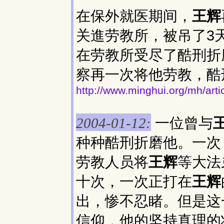
在保外就医期间，
王辉
关進劳教所，被吊了3
在劳教所受尽了酷刑折
察再一次将他劳教，酷
http://www.minghui.org/mh/arti
一位曾与
2004-01-12:
种种酷刑折磨他。一次
劳教人员将
王辉
等大法
十次，一次正打在
王辉
出，惨不忍睹。但是这
信仰，他的坚持真理的