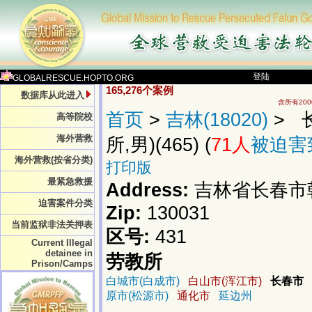
登陆
GLOBALRESCUE.HOPTO.ORG
165,276个案例
数据库从此进入
含所有20
首页
>
吉林(18020)
> 
高等院校
海外营救
所,男)(465) (
71人
被迫害
海外营救(按省分类)
打印版
最紧急救援
Address:
吉林省长春市朝
迫害案件分类
Zip:
130031
当前监狱非法关押表
区号:
431
Current Illegal
detainee in
劳教所
Prison/Camps
白城市(白成市)
白山市(浑江市)
长春市
原市(松源市)
通化市
延边州