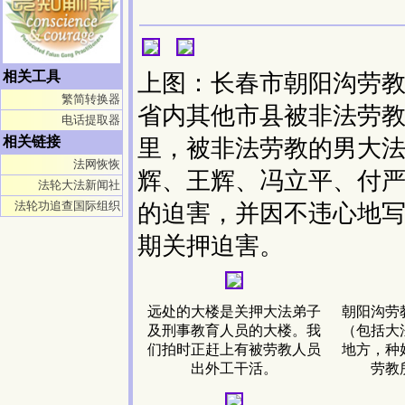
相关工具
上图：长春市朝阳沟劳
繁简转换器
省内其他市县被非法劳
电话提取器
相关链接
里，被非法劳教的男大法
法网恢恢
辉、王辉、冯立平、付
法轮大法新闻社
法轮功追查国际组织
的迫害，并因不违心地写
期关押迫害。
远处的大楼是关押大法弟子
朝阳沟劳
及刑事教育人员的大楼。我
（包括大
们拍时正赶上有被劳教人员
地方，种
出外工干活。
劳教