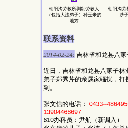
朝阳沟劳教所剥削劳教人
朝阳沟劳
（包括大法弟子）种玉米的
沙
地方
联系资料
2014-02-24:
吉林省和龙县八家
近日，吉林省和龙县八家子林业
弟子郑秀芹的亲属家骚扰，打探
到。
张文信的电话：
0433--486495
13904468697
610办科员：尹航（新调入）