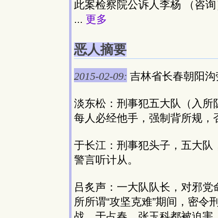
此案检察院公诉人李杨 （咨询
...
更多
恶人摘要
2015-02-09:
吉林省长春朝阳沟
淡东松：刑事犯五大队（入所
每人必经他手，强制背所规，
于长江：刑事犯头子，五大队
警言听计从。
吕炙声：一大队队长，对邪党命令
所所谓“攻坚克难”期间，密令
战、于占春、张玉科都被迫害