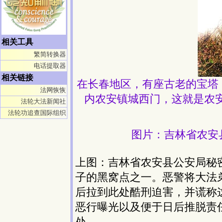
相关工具
繁简转换器
电话提取器
相关链接
在长春地区，有座古老的宝塔
法网恢恢
内农安镇城西门，这就是农安
法轮大法新闻社
法轮功追查国际组织
图片：吉林省农安
上图：吉林省农安县公安局秘
子的黑窝点之一。恶警将大法
后拉到此处酷刑迫害，并谎称
恶行曝光以及便于日后推脱责
处。