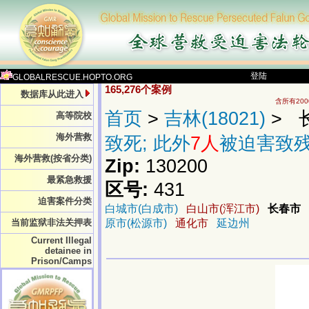
登陆
GLOBALRESCUE.HOPTO.ORG
165,276个案例
数据库从此进入
含所有20
首页
>
吉林(18021)
> 长
高等院校
海外营救
致死; 此外
7人
被迫害致
海外营救(按省分类)
Zip:
130200
最紧急救援
区号:
431
迫害案件分类
白城市(白成市)
白山市(浑江市)
长春市
当前监狱非法关押表
原市(松源市)
通化市
延边州
Current Illegal
detainee in
Prison/Camps