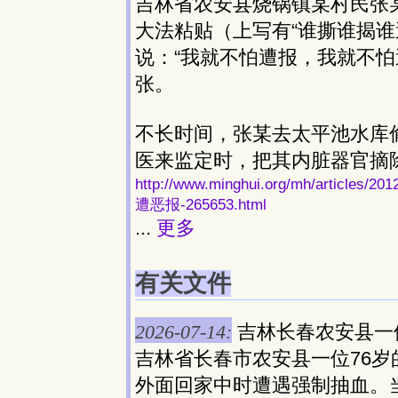
吉林省农安县烧锅镇某村民张
大法粘贴（上写有“谁撕谁揭谁
说：“我就不怕遭报，我就不怕
张。
不长时间，张某去太平池水库
医来监定时，把其内脏器官摘
http://www.minghui.org/mh/art
遭恶报-265653.html
...
更多
有关文件
2026-07-14:
吉林长春农安县一
吉林省长春市农安县一位76岁的
外面回家中时遭遇强制抽血。