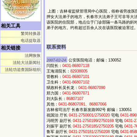
上图：吉林省监狱管理局中心医院，俗称省劳改医
押女大法弟子的地方，长春市大法弟子王可非等大
该医院的住院部，地点位于门诊部隔一条马路的斜对
相关工具
弟子的地方。约有超过百余人次在该医院被迫害过
繁简转换器
电话提取器
联系资料
相关链接
法网恢恢
2007-02-24:
公安医院电话：邮编：130052
法轮大法新闻社
闫院长：
0431-86807118
法轮功追查国际组织
王海清院长：
82938005
管教科：
0431-86807101
卫生科：
0431-86807102
狱政科长吴长龙：
0431-86807090
郑力国：
0431-86807071
刘大队长：
86807107
其他：
0431-86807091、86807066
吉林省司法厅 长春市新发路992号 邮编：130051
祝国治 厅长
0431-2750001/2750020
宅电
0431-896
冯明芳 副厅长
0431-2750199/2750169
宅电
0431-2
刘振宇 副厅长
0431-2750185/2750205
宅电
0431-7
鲁军 副厅长
0431-2750181/2750208
宅电
0431-858