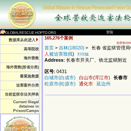
登陆
GLOBALRESCUE.HOPTO.ORG
165,276个案例
数据库从此进入
含所有20
首页
>
吉林(18020)
> 长春 省监狱管理局中
高等院校
人
被迫害致残
)
打印版
海外营救
Address:
长春市开关厂、铁北监狱附近
海外营救(按省分类)
区号:
0431
最紧急救援
白城市(白成市)
白山市(浑江市)
长春市
松原市(松源市)
通化市
延边州
迫害案件分类
当前监狱非法关押表
Current Illegal
detainee in
Prison/Camps