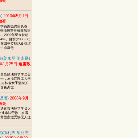
致死
兴
2010年5月1日
致死
功学员梁振兴因长春
5电视插播事件被非法重
年，2002年至今被劫
年。目前(2006-08)
兴在四平监狱绝食抗议
，生命垂危
芹(姜永琴,姜永勤)
6年1月25日
迫害致
市昌邑区法轮功学员姜
女士，原浙江理工大学
在吉林省女子监狱关
间含冤离世
迟雁)
2008年9月
致死
省通化市法轮功学员迟
次被非法劳教，在看
、劳教所遭受惨无人道
磨
杰(项利杰,项丽杰,