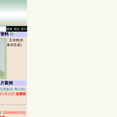
搜索
地址
其它
片资料
:
王洪艳(长
春农安县)
图片案例
安(周集安,周计安)
6年1月21日
迫害致
臣
2010年9月15日