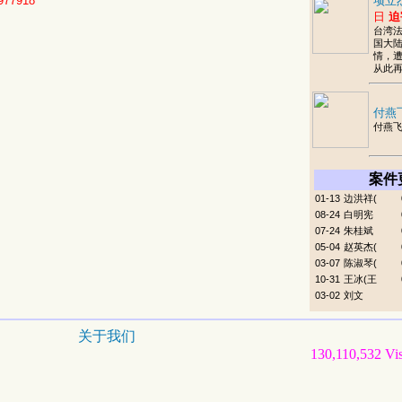
977918
项立
日
迫
台湾
国大
情，
从此
付燕
付燕
案件
01-13
边洪祥(
08-24
白明宪
07-24
朱桂斌
05-04
赵英杰(
03-07
陈淑琴(
10-31
王冰(王
03-02
刘文
关于我们
130,110,532 Vis