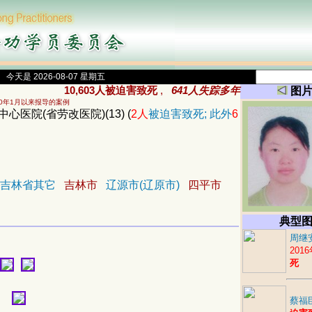
今天是 2026-08-07 星期五
10,603人被迫害致死
,
641人失踪多年
图
00年1月以来报导的案例
心医院(省劳改医院)(13) (
2人
被迫害致死; 此外
6
吉林省其它
吉林市
辽源市(辽原市)
四平市
典型
周继
201
死
蔡福