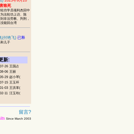
杰)
2025年9月20
害致死
法轮功学员项利杰回中
陆为法轮功上访、陈
遭到非法劳教、判刑，
再没能回台湾
飞(付艳飞)
已释
飞和儿子
更新:
07-26
王国占
08-06
王丽
05-29
赵小琴(
07-15
王玉环
01-03
王洪革(
02-11
汪玉玲(
留言?
its
Since March 2003