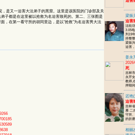
迫害
院，是又一迫害大法弟子的黑窟。这里是该医院的门诊部及关
梁振
法弟子都是在这里被以抢救为名迫害致死的。第二、三张图是
迫害
面，在第一看守所的胡同里边，是以“抢救”为名迫害男大法
法轮
。
3.0
判19
持整整4
梁振
迫害
姜永
202
死
吉林
永芹
教师,
押期
迟艳(
迫害
吉林
雁 二
9266
守所
700185
的折
630589
8638
相丽