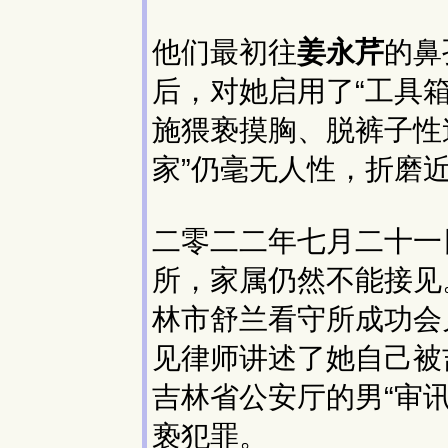
他们最初往
姜永芹
的鼻
后，对她启用了“工具
施猥亵摸胸、脱裤子性
家”仍毫无人性，折磨
二零二二年七月二十一
所，家属仍然不能接见
林市舒兰看守所成功会
⻅律师讲述了她⾃⼰被
吉林省公安厅的男“审
亵犯罪。