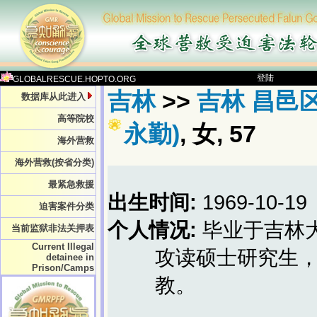
登陆
GLOBALRESCUE.HOPTO.ORG
吉林
>>
吉林 昌邑
数据库从此进入
高等院校
永勤)
, 女, 57
海外营救
海外营救(按省分类)
最紧急救援
出生时间:
1969-10-19
迫害案件分类
个人情况:
毕业于吉林
当前监狱非法关押表
Current Illegal
攻读硕士研究生
detainee in
Prison/Camps
教。