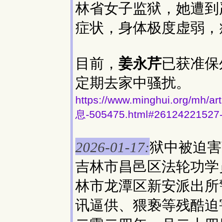
林省女子监狱，她遭到
症状，身体极度虚弱，
目前，
姜永芹
已获准保
定期去家中骚扰。
https://www.minghui.org
息-505475.html#26124221527
狱中被迫害
2026-01-17:
吉林市昌邑区法轮功学
林市龙潭区新安派出所
讯逼供、猥亵等残酷迫