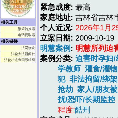
紧急成度:
最高
家庭地址:
吉林省吉林
相关工具
个人近况:
2026年1月
繁简转换器
电话提取器
立案日期:
2009-10-19
相关链接
明慧案例
:
明慧所列迫害
法网恢恢
法轮大法新闻社
案例分类:
迫害时孕妇/
法轮功追查国际组织
学教师
灌食/灌物
犯
非法拘留/绑架
抢劫
家人/朋友
扰/恐吓/长期监控
程度:
酷刑