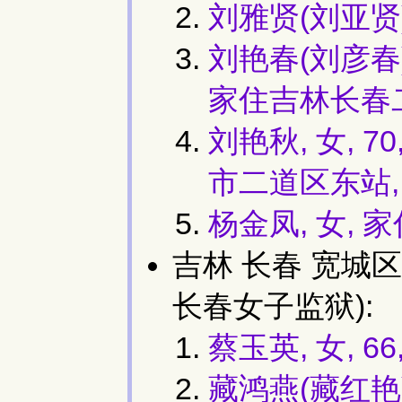
刘雅贤(刘亚贤)
刘艳春(刘彦春)
家住吉林长春
刘艳秋, 女, 
市二道区东站
杨金凤, 女,
吉林 长春 宽城
长春女子监狱):
蔡玉英, 女, 
藏鸿燕(藏红艳)