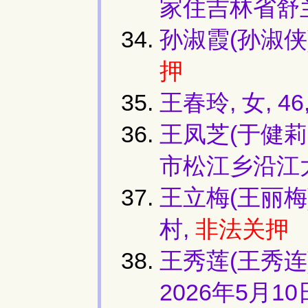
家住吉林省舒
孙淑霞(孙淑侠)
押
王春玲, 女, 4
王凤芝(于健莉的
市松江乡沿江大
王立梅(王丽梅)
村,
非法关押
王秀莲(王秀连)
2026年5月10