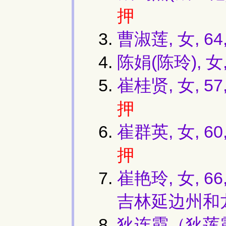
押
曹淑莲, 女, 
陈娟(陈玲), 女
崔桂贤, 女, 
押
崔群英, 女, 
押
崔艳玲, 女, 
吉林延边州和
狄连霞（狄莲霞）