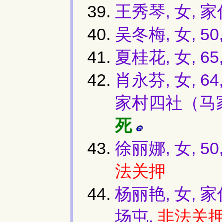
王秀琴, 女,
吴冬梅, 女, 
夏桂花, 女, 6
肖永芬, 女,
家村四社（马家
死
徐丽娜, 女, 
法关押
杨丽艳, 女,
场屯,
非法关