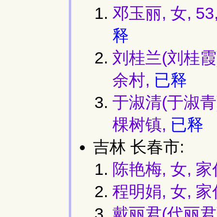
邓玉丽, 女, 
释
刘桂兰(刘桂霞)
余村,
已释
于淑清(于淑青)
棵树镇,
已释
吉林 长春市:
陈艳梅, 女, 
程明娟, 女, 
戴丽君(代丽君)