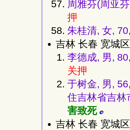
周雅芬(周亚芬)
押
朱桂清, 女, 
吉林 长春 宽城区
李德成, 男, 
关押
于树金, 男, 
住吉林省吉林市
害致死
吉林 长春 宽城