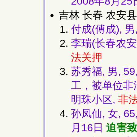
2008年8月25
吉林 长春 农安县
付成(傅成), 
李瑞(长春农安
法关押
苏秀福, 男,
工，被单位非
明珠小区,
非
孙凤仙, 女, 6
月16日
迫害致