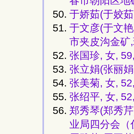
春市朝阳区地
于娇茹(于姣茹),
于文彦(于文艳)
市夹皮沟金矿,
张国珍, 女, 
张立娟(张丽娟)
张美菊, 女, 5
张绍平, 女, 
郑秀琴(郑秀芹)
业局四分会（