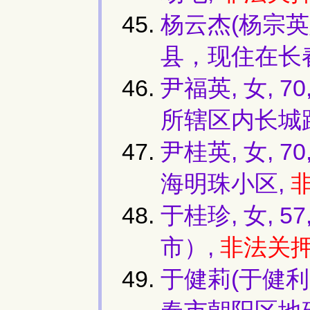
杨云杰(杨宗英姐
县，现住在长
尹福英, 女,
所辖区内长城
尹桂英, 女,
海明珠小区,
于桂珍, 女,
市）,
非法关
于健莉(于健利,