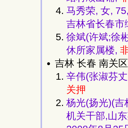
马秀荣, 女, 
吉林省长春市
徐斌(许斌;徐彬
休所家属楼,
吉林 长春 南关区
辛伟(张淑芬丈夫
关押
杨光(扬光)(吉
机关干部,山东