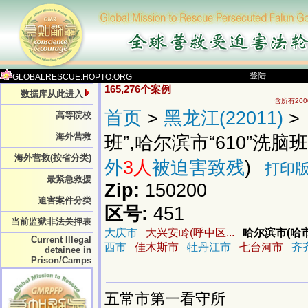
登陆
GLOBALRESCUE.HOPTO.ORG
165,276个案例
数据库从此进入
含所有20
首页
>
黑龙江(22011)
>
高等院校
海外营救
班”,哈尔滨市“610”洗脑班)(
海外营救(按省分类)
外
3人
被迫害致残
)
打印
最紧急救援
Zip:
150200
迫害案件分类
区号:
451
当前监狱非法关押表
大庆市
大兴安岭(呼中区...
哈尔滨市(哈市
Current Illegal
西市
佳木斯市
牡丹江市
七台河市
齐
detainee in
Prison/Camps
五常市第一看守所