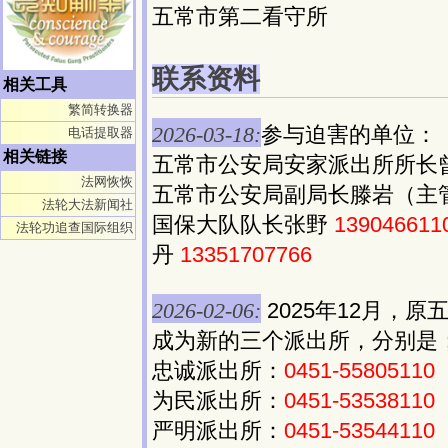
五常市第二看守所
联系资料
相关工具
繁简转换器
2026-03-18:
参与迫害的单位：
电话提取器
相关链接
五常市公安局安家派出所所长
法网恢恢
五常市公安局副局长滕岩（主
法轮大法新闻社
国保大队队长张野
139046611
法轮功追查国际组织
丹
13351707766
2026-02-06:
2025年12月，
成为新的三个派出所，分别是
忠诚派出所：
0451-55805110
为民派出所：
0451-53538110
严明派出所：
0451-53544110