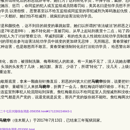
些被所谓转化后的邪恶说辞等等。她们为了达到转化学员，不择手段，威胁、恐
施压、惩罚 ，命同监的犯人或互监组成员陪着罚站，美其名曰是怕学员想不
学员 以泄怨恨 。恶警甚至以不给互监组或同监室的罪犯减刑为筹码激起仇恨
是一天都好。她们怕不给减刑，就疯狂的迫害法轮功学员。
是和颜悦色 ，达不到目的就变的暴跳如雷。她们以所谓的“依法破法”的邪恶之
是7年还是8年），她不转化就一直被罚站。从早上起站到夜里十二点，站了四
有的犯人为了讨好警察立功、早减刑回家，有的也失去人性就给法轮功学员制造
利的罪犯在参与迫害法轮功学员中就变的更加肆无忌惮 、无所顾忌。黄春荣被
种迫害，也是敢怒而不敢言。黄春荣被强制转化后打法轮功学员， 给恶警出坏主
转化，炼功，被强制洗脑、侮辱和犯人的欺凌。有一天她不见了，没人说她去
头顶的头发秃了几块 ，她沉默、寡言、少语了，所谓“转化”了。没几天，上级
加重迫害。
的歇斯底里，拿来一颗曲别针撸直后，邪恶的叫犹大们把
马晓华
按倒，说要把针
徐建华、童嵋等三人来抓
马晓华
，折腾了一会儿，詹红梅说吓唬吓唬你，不轧了
，株连监室刑事犯人轮流陪站到深夜。詹红梅最后以不给同监室人员报减刑和没收
这空气都是共产党的，说退党就是反党，那共产党的饭你就不能吃。詹红梅两次
七年十二月二十七日大陆综合消息-358358.html#171226224843-1
马晓华
（佳木斯人）于2017年7月13日，已结束三年冤狱回家。
月三日大陆综合消息-353300.html