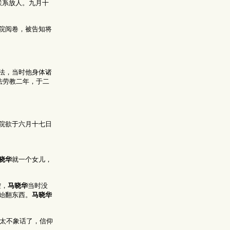
联系放人。九月十
院阅卷，被告知将
法，当时他身体诸
法劳教二年，于二
院欲于六月十七日
晓华
就一个女儿，
控，
马晓华
当时没
始翻东西。
马晓华
“太不象话了，信仰