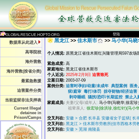
登陆
GLOBALRESCUE.HOPTO.ORG
黑龙江
>>
佳木斯市
>>
马小华(马晓
数据库从此进入
高等院校
个人情况:
原黑龙江省佳木斯红兴隆管理局597农场
海外营救
紧急成度:
高
家庭地址:
黑龙江省佳木斯市
海外营救(按省分类)
个人近况:
2025年2月9日
迫害致死
立案日期:
2003-07-09
最紧急救援
案例分类:
迫害时孕妇/幼童/未成年
典型案例
医务
迫害案件分类
狱/庭审
毒打/体罚
掠夺财物/经济迫害
剥夺睡眠
骚扰/恐吓/长期监控
禁止入
当前监狱非法关押表
家庭成员:
夫妻/父母/成年人:
马小华(马晓华,徐宏珍
Current Illegal
祖辈亲人:
徐宏珍(徐洪珍,徐红针)(马小华
detainee in
Prison/Camps
交叉列在:
安徽 > 合肥 长丰县 安徽省女子监狱( 长
交叉列在:
黑龙江 > 佳木斯市劳教所(佳市西格木劳教 
交叉列在:
安徽 > 芜湖 南陵县