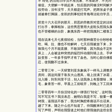
不“转化”的法轮功学员不准洗漱、不准刷牙、不允
催促。大便解一半就起来，怕后面的同修没时间解
役劳动，没年没节，天天都是打骂声。把两张桌子
就被拳打脚踢，坐班的刑事犯经常侮辱法轮功学员
邪党十六大召开的那天，邪恶的劳教所对坚定的法
打出手，拳脚相加，这些男恶警用大皮鞋头照我头
也不管楼梯的台阶，象拽东西一样把我拽到二楼靠
现在说来七天七夜很轻松，当时那种痛苦分分秒秒
吃、喝、拉、撒也不给解铐，七天后我被放下来，
致我七个月不能直腰、不敢深呼吸，因为我会不定
床上，人会被这种突然的猛烈抖动撞到墙上去。手
趾变形，一年多手指甲才有了血色。当时心脏仿佛
忍，使我翻不过身来。
二零零三年，一天狱警刘亚东象疯子一样马上调整
房间，因这间屋子靠东大山透风，墙上挂满了冰霜
法入睡，到车间里干活，别人说我身上有股馊味，
毛，象青苔一样。早晨上工前晾开，到晚上下工回
二零零四年一月份没转化的一律强行“转化”，这时
写不写五书？我没表态，她明白我是不写，较量一
铐我，逼我说不炼了，我当时胸腔疼痛说不出话来
趟了下来。随之什么也不知道了。待我醒来时已是后
写了声明，声明在我昏迷之时他们替我做的这些全