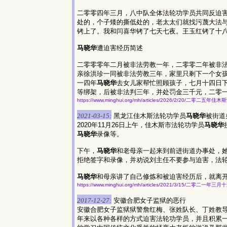
二零零四年三月，八中队全体法轮功学员共同反迫
处的，个子矮的撕低处的，老太太们就找污蔑大法
铐上了。我和闫喜华铐了七天七夜。王玉红铐了十
马晓华
遭迫害经历简述
二零零零年二月被非法劳教一年，二零零二年被非
亲徐洪珍一同被非法劳教三年，家里只剩下一个女孩
一四年
马晓华
去女儿家帮忙照顾孩子，七月十四日下
等绑架，后被非法判三年，并处罚金三千元，二零
https://www.minghui.org/mh/articles/2026/2/20/二零
2021-03-15:
黑龙江佳木斯法轮功学员
马晓华
被街道
2020年11月26日上午，佳木斯市法轮功学员
马晓华
马晓华
录像等。
下午，
马晓华
和老母亲一起来到前进街道办事处，
拒绝签字和录像，并劝说刘主任不要参与迫害，法
马晓华
和母亲讲了自己修炼和被迫害经历后，就离
https://www.minghui.org/mh/articles/2021/3/15/二零二一
2017-12-27:
安徽合肥女子监狱的恶行
安徽合肥女子监狱狱警詹红梅、张姓队长、丁姓教
年来以各种各样的方式迫害法轮功学员，并且积累一