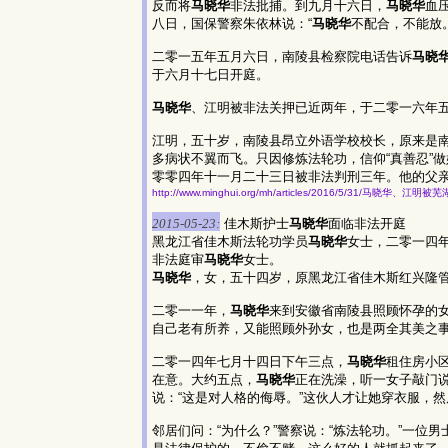
反而将
马晓华
非法批捕。到九月十六日，
马晓华
血
八日，国保警察朱依林说：“
马晓华
不配合，不能放。
二零一五年五月六日，南陵县检察院电话告诉
马晓
于六月十七日开庭。
马晓华
、江明被非法关押已近两年，于二零一六年
江明，五十岁，南陵县昂立外语学校校长，原来是
多病状不翼而飞。只因修炼法轮功，信仰“真善忍”
零零四年十一月二十三日被非法判刑三年。他的父
http://www.minghui.org/mh/articles/2016/5/31/马晓
2015-05-23:
佳木斯护士
马晓华
面临非法开庭
黑龙江省佳木斯法轮功学员
马晓华
女士，二零一四
非法庭审
马晓华
女士。
马晓华
，女，五十四岁，原黑龙江省佳木斯红兴隆管
二零一一年，
马晓华
来到安徽省南陵县照顾怀孕的
自己老有所养，又能照顾外孙女，也是两全其美之
二零一四年七月十四日下午三点，
马晓华
租住房小区
在意。大约五点，
马晓华
正在洗澡，听一女子敲门
说：“这是对人格的侮辱。”这伙人才让她穿衣服，
邻居们问：“为什么？”警察说：“炼法轮功。”一位