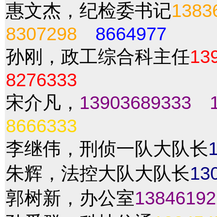
惠文杰，纪检委书记
1383
8307298
8664977
孙刚，政工综合科主任
13
8276333
宋介凡，
13903689333
8666333
李继伟，刑侦一队大队长
朱辉，法控大队大队长
13
郭树新，办公室
13846192