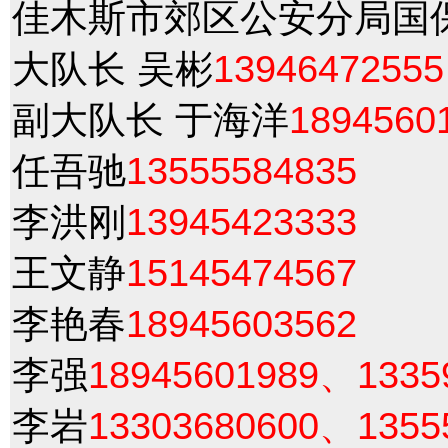
佳木斯市郊区公安分局国
大队长 吴彬
13946472555
副大队长 于海洋
1894560
任吾驰
13555584835
李洪刚
13945423333
王文静
15145474567
李艳春
18945603562
李强
18945601989、1335
李岩
13303680600、1355