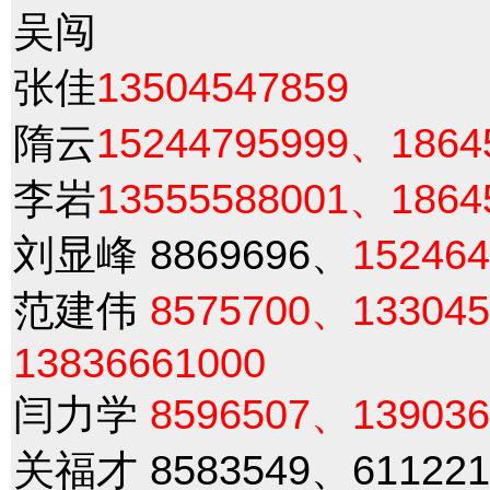
吴闯
张佳
13504547859
隋云
15244795999、1864
李岩
13555588001、1864
刘显峰 8869696、
152464
范建伟
8575700、13304
13836661000
闫力学
8596507、139036
关福才 8583549、61122