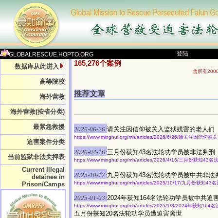
登陆
GLOBALRESCUE.HOPTO.ORG
165,276个案例
数据库从此进入
含所有20
高等院校
推荐文章
海外营救
海外营救(按省分类)
最紧急救援
2026-06-26:
请关注因信仰被关入监狱残害的老人们
https://www.minghui.org/mh/articles/2026/6/26/请关注
迫害案件分类
2026-04-16:
三月份获知43名法轮功学员被非法判刑
当前监狱非法关押表
https://www.minghui.org/mh/articles/2026/4/16/三月份获
Current Illegal
2025-10-17:
九月份获知43名法轮功学员被中共非法
detainee in
https://www.minghui.org/mh/articles/2025/10/17/九月
Prison/Camps
2025-01-03:
2024年获知164名法轮功学员被中共迫
https://www.minghui.org/mh/articles/2025/1/3/2024年
五月份获知20名法轮功学员遭迫害离世