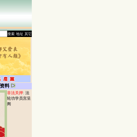
搜索
地址
其它
资料
非法关押
:
法
轮功学员宫呈
阁