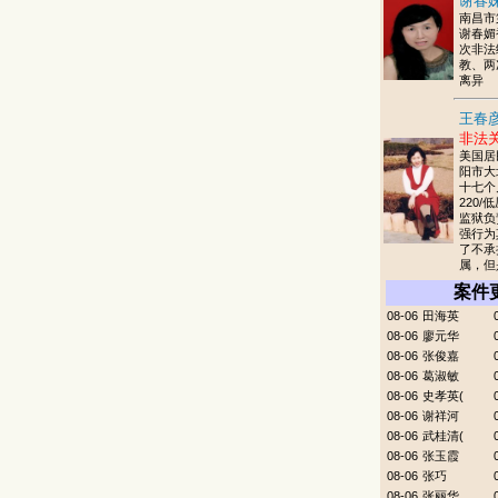
谢春妹
南昌市
谢春媚
次非法
教、两
离异
王春彦
非法
美国居
阳市大
十七个
220/
监狱负
强行为
了不承
属，但
案件
08-06
田海英
08-06
廖元华
08-06
张俊嘉
08-06
葛淑敏
08-06
史孝英(
08-06
谢祥河
08-06
武桂清(
08-06
张玉霞
08-06
张巧
08-06
张丽华