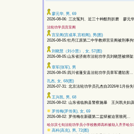
廖元华, 男, 69
2026-08-06: 三次冤判、近三十种酷刑折磨 廖元
法轮功学员宫呈阁
宫呈阁(宫成革,宫程阁), 男(图)
2026-08-05:牡丹江原第二中学教师宫呈阁被刑事拘留
刘晓慧（刘小慧）, 女, 57(图)
2026-08-05:山东省济南市法轮功学员刘晓慧被绑架.
章军(张军), 男
2026-08-05:四川省蓬安县法轮功学员章军遭陷害...
孔杰, 女, 68(图)
2026-07-31: 北京法轮功学员孔杰自2026年1月份失联
王兴凯, 男, 68
2026-08-02: 山东省临朐县警察施暴 王兴凯夫妇及
罗传梅(罗传美), 女, 69
2026-08-02: 罗传梅在新疆第二监狱被迫害致死...
哈尔滨七旬法轮功学员小学校教师高科被劫入齐齐哈尔
高科(高克), 男, 72(图)