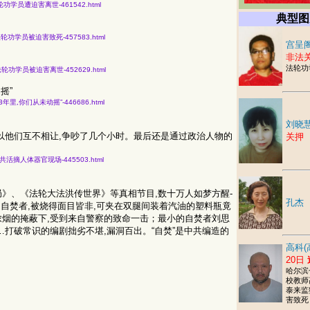
20名法轮功学员遭迫害离世-461542.html
典型图
知19名法轮功学员被迫害致死-457583.html
宫呈阁
非法
法轮功
获知17名法轮功学员被迫害离世-452629.html
摇”
痛心的23年里,你们从未动摇”-446686.html
刘晓
以他们互不相让,争吵了几个小时。最后还是通过政治人物的
关押
论员目击中共活摘人体器官现场-445503.html
》、《法轮大法洪传世界》等真相节目,数十万人如梦方醒-
孔杰
东的自焚者,被烧得面目皆非,可夹在双腿间装着汽油的塑料瓶竟
烟的掩蔽下,受到来自警察的致命一击；最小的自焚者刘思
打破常识的编剧拙劣不堪,漏洞百出。“自焚”是中共编造的
高科(
20日
哈尔滨
校教师
泰来监
害致死