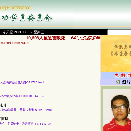
今天是 2026-08-07 星期五
10,603人被迫害致死
,
641人失踪多年
00年1月以来报导的案例
图片
因信仰被关入监狱残害的老人们-511706.html
知43名法轮功学员被非法判刑-508844.html
判刑
份获知43名法轮功学员被中共非法判刑-501570.html
害离世
获知164名法轮功学员被中共迫害离世-487814.html