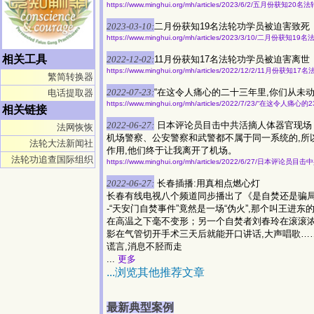
https://www.minghui.org/mh/articles/2023/6/2/五月份获知
2023-03-10:
二月份获知19名法轮功学员被迫害致死
https://www.minghui.org/mh/articles/2023/3/10/二月份获
相关工具
2022-12-02:
11月份获知17名法轮功学员被迫害离世
https://www.minghui.org/mh/articles/2022/12/2/11月份
繁简转换器
2022-07-23:
“在这令人痛心的二十三年里,你们从未动
电话提取器
https://www.minghui.org/mh/articles/2022/7/23/“在这令人
相关链接
2022-06-27:
日本评论员目击中共活摘人体器官现场
法网恢恢
机场警察、公安警察和武警都不属于同一系统的,所
法轮大法新闻社
作用,他们终于让我离开了机场。
法轮功追查国际组织
https://www.minghui.org/mh/articles/2022/6/27/日本评
2022-06-27:
长春插播:用真相点燃心灯
长春有线电视八个频道同步播出了《是自焚还是骗局
-“天安门自焚事件”竟然是一场“伪火”,那个叫王进
在高温之下毫不变形；另一个自焚者刘春玲在滚滚浓
影在气管切开手术三天后就能开口讲话,大声唱歌……
谎言,消息不胫而走
...
更多
...浏览其他推荐文章
最新典型案例