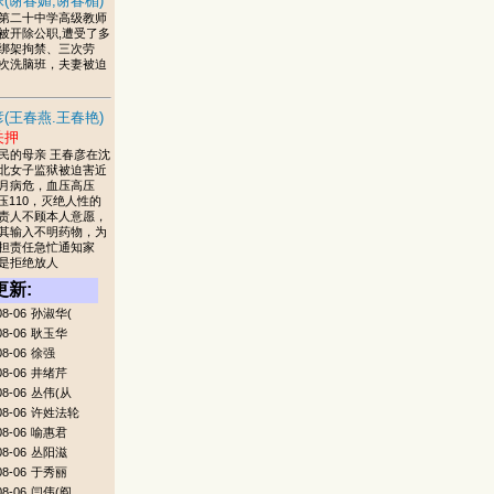
(谢春媚,谢春楣)
第二十中学高级教师
被开除公职,遭受了多
绑架拘禁、三次劳
次洗脑班，夫妻被迫
(王春燕.王春艳)
关押
民的母亲 王春彦在沈
北女子监狱被迫害近
月病危，血压高压
低压110，灭绝人性的
责人不顾本人意愿，
其输入不明药物，为
担责任急忙通知家
是拒绝放人
更新:
08-06
孙淑华(
08-06
耿玉华
08-06
徐强
08-06
井绪芹
08-06
丛伟(从
08-06
许姓法轮
08-06
喻惠君
08-06
丛阳滋
08-06
于秀丽
08-06
闫伟(阎