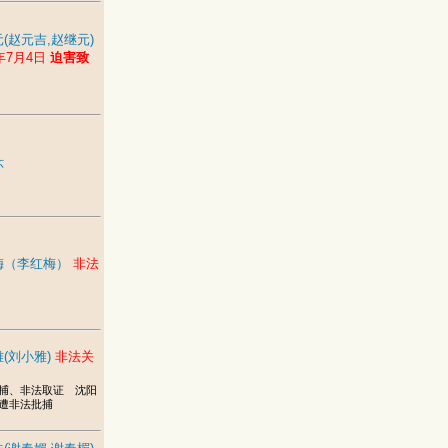
(赵元吉,赵继元)
5年7月4日
迫害致
环
梅（李红梅）
非法
(刘小雅)
非法关
捕、非法取证 沈阳
遭非法批捕