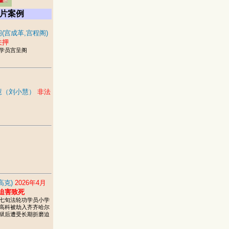
片案例
(宫成革,宫程阁)
关押
学员宫呈阁
慧（刘小慧）
非法
高克)
2026年4月
迫害致死
七旬法轮功学员小学
高科被劫入齐齐哈尔
狱后遭受长期折磨迫