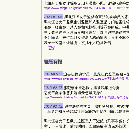
七组组长集资诈骗犯无期人员董小凤、诈骗犯张艳
https://www.minghui.org/mh/articles/2023/1/16/二零二三
2023-01-08:
黑龙江省女子监狱迫害法轮功学员的恶
黑龙江省女子监狱集训监区和八监区是专门迫害法
骗犯、贩毒犯、杀人犯和无期徒刑等罪犯组成。中
理，驱使这些人违背良知和道义，参与迫害法轮功
不让睡觉、被打骂以及侮辱人格的迫害，只要不转
甚至一夜都不让睡觉，被几个人轮番攻击。
...
更多
善恶有报
2013-02-17:
迫害法轮功学员 黑龙江女监恶犯蔡琳
http://www.minghui.org/mh/articles/2013/2/17/迫害法轮
2013-02-17:
恶犯蔡琳遭恶报，腿被汽车撞骨折
恶犯王鑫华作恶多端遭天惩暴病身亡
http://www.minghui.org/mh/articles/2013/2/17/十年冤狱-九年绝食-
2013-02-12:
迫害法轮功学员 黑监狱恶犯、村级协
...黑龙江省女子监狱迫害法轮功学员的刑事罪犯遭
黑龙江省女子监狱九监区恶人于淑范（刑事罪犯）长
劣，不肯悔改。前段时间，因患癌症申请保外就医