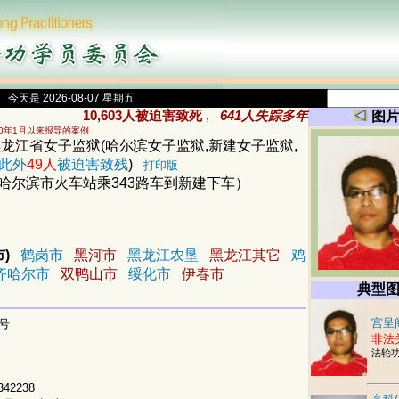
今天是 2026-08-07 星期五
10,603人被迫害致死
,
641人失踪多年
图
00年1月以来报导的案例
黑龙江省女子监狱(哈尔滨女子监狱,新建女子监狱,
 此外
49人
被迫害致残
)
打印版
哈尔滨市火车站乘343路车到新建下车）
)
鹤岗市
黑河市
黑龙江农垦
黑龙江其它
鸡
齐哈尔市
双鸭山市
绥化市
伊春市
典型
宫呈
号
非法
法轮
2238