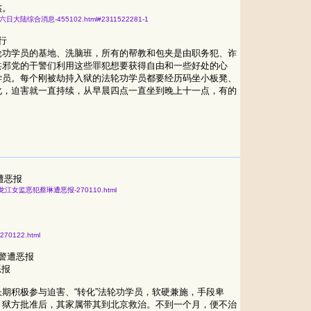
杰。
年一月十六日大陆综合消息-455102.html#2311522281-1
行
轮功学员的基地、洗脑班，所有的帮教和包夹是由职务犯、诈
共邪党的干警们利用这些罪犯想要获得自由和一些好处的心
学员。每个刚被劫持入狱的法轮功学员都要经历码坐小板凳、
化，迫害就一直持续，从早晨四点一直坐到晚上十一点，有的
遭恶报
功学员-黑龙江女监恶犯蔡琳遭恶报-270110.html
270122.html
警遭恶报
恶报
期积极参与迫害、“转化”法轮功学员，软硬兼施，手段卑
，狱方批准后，其家属带其到北京救治。不到一个月，便不治