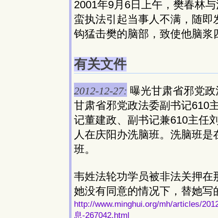
2001年9月6日上午，樊春
蛮执法引起当事人不满，随即
钩猛击樊的脑部，致使他脑浆
有关文件
2012-12-27:
曝光甘肃省邪党政
甘肃省邪党政法委副书记610
记董建政、副书记兼610主任
人在庆阳办洗脑班。洗脑班是
班。
韦姓法轮功学员被非法关押在
她没有同意的情况下，替她写
http://www.minghui.org/mh/art
息-267042.html