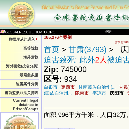
登陆
GLOBALRESCUE.HOPTO.ORG
165,276个案例
数据库从此进入
含所有20
首页
>
甘肃(3793)
> 庆阳
高等院校
海外营救
迫害致死; 此外
2人
被迫
海外营救(按省分类)
Zip:
745000
最紧急救援
区号:
934
迫害案件分类
白银市
定西市
甘南藏族自治州(...
甘肃
当前监狱非法关押表
(回族自治州...
陇南市
平凉市
庆阳市
Current Illegal
detainee in
Prison/Camps
面积 996平方千米，人口32