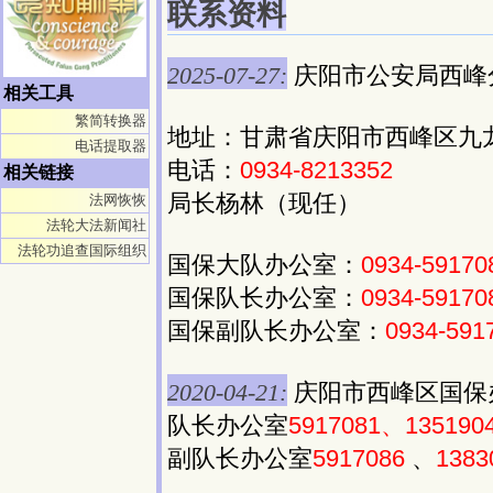
联系资料
2025-07-27:
庆阳市公安局西峰
相关工具
繁简转换器
地址：甘肃省庆阳市西峰区九龙南
电话提取器
电话：
0934-8213352
相关链接
局长杨林（现任）
法网恢恢
法轮大法新闻社
法轮功追查国际组织
国保大队办公室：
0934-59170
国保队长办公室：
0934-59170
国保副队长办公室：
0934-591
2020-04-21:
庆阳市西峰区国保
队长办公室
5917081、135190
副队长办公室
5917086
、
1383