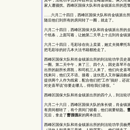
其中，法轮功学员刘琴娃和贺雪梅遭绑架。俩人绝
家人遭骚扰。西峰区国保大队和肖金镇派出所的恶警
......六月二十四日，西峰区国保大队和肖金镇
随后他们到所有的房间转了一圈，就走了。
六月二十四日，西峰区国保大队和肖金镇派出所的
个纸条，上面写着，让她第二天早上十点到肖金镇
六月二十四日，毛彩珍在街上卖菜，她丈夫骑摩托
把毛彩珍的好几本大法书籍都抢走了。
西峰区国保大队和肖金镇派出所的到法轮功学员史
一圈。第二天中午，来了三、四个人，因史喜琴不
出所的副所长席凯，和司机三人来了。他们向史喜
找来问，他们又不语。接着，这伙恶人又诈骗说杨
提供两个人作为线索，配合他们把“工作”搞好，还
对史喜琴说“你要走哪儿，得给我们请假。”
西峰区国保大队和肖金镇派出所的四个人，到法轮
六月二十六日，西峰区国保大队的朱长锁，肖金镇
有房间都转了，有个房间门锁着，他们就要钥匙。
完后，拿走了
曹强强
家的两本挂历。
西峰区国保大队和肖金镇派出所的到法轮功学员杨
（这伙人知道老三是谁，人较厉害），他们就走了