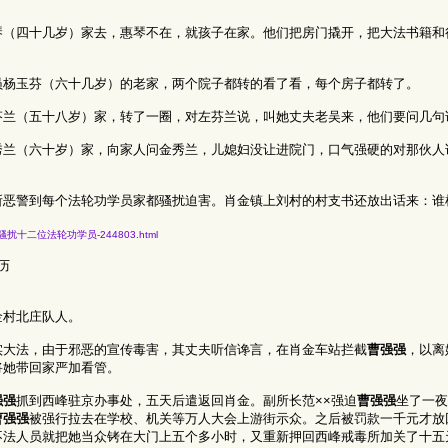
琴（四十几岁）家去，惠琴不在，就孩子在家。他们把房门撬开，把大法书籍和
员杨玉芬（六十几岁）的老家，两个院子都转的看了看，每个房子都转了。
芬兰（五十八岁）家，转了一圈，对左芬兰说，叫她丈夫老吴来，他们要问几句
秀兰（六十岁）家，向家人问金秀兰，儿媳妇没让进院门，口气强硬的对那伙人
所恶警到每个法轮功学员家都骚扰迫害。肖金镇上刘村的村支书还放出话来：谁
肖金镇恶警骚扰十二位法轮功学员-244803.html
历
金村北庄队人。
实大法，由于邪恶的宣传毒害，其丈夫听信谗言，在肖金车站拦截
曹强强
，以离
将她带回家严加看管。
强强
抓到西峰驻京办事处，五天后遣返回肖金。副所长范××强迫
曹强强
坐了一夜
曹强强
被强行拉去在学校、机关等万人大会上游街示众。之后被罚款一千元才放
不法人员就把她当众铐在大门上五个多小时，又重新押回西峰戒毒所加关了十五