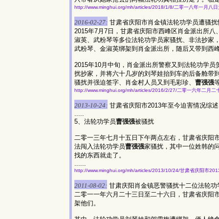
http://www.minghui.org/mh/articles/2018/1/8/二零一八年一
2016-02-27:
甘肃省庆阳市肖金镇法轮功学员遭骚扰
2015年7月7日，甘肃省庆阳市西峰区肖金派出
淑英、武粉琴等多位法轮功学员家骚扰、非法抄家
武粉琴、金淑英绑架到肖金派出所，随后又带到西
2015年10月中旬，肖金派出所警察又到法轮功
扰抄家，并将六十几岁的刘琴娃抬到车的后备舱带
骚扰并强迫签字、肖金村人员又到毛彩珍、
曹强强
http://www.minghui.org/mh/articles/2016/2/27/二零一六
2013-10-24:
甘肃省庆阳市2013年至今迫害情况综述
.....
5、法轮功学员
曹强强
被骚扰
二零一三年七月十五日下午两点左右，甘肃省庆阳
法闯入法轮功学员
曹强强
家骚扰，其中一位姓韩的
找的东西就走了。
......
http://www.minghui.org/mh/articles/2013/10/24/甘肃省庆
2011-08-02:
甘肃庆阳肖金镇恶警骚扰十二位法轮功
二零一一年六月二十三日至二十六日，甘肃省庆阳
架他们。