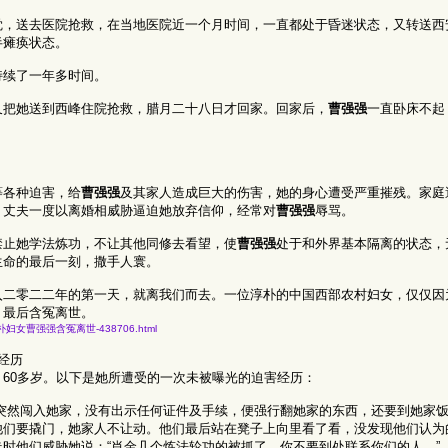
觉，送去医院抢救，在当地医院近一个月时间，一直都处于昏迷状态，又转送西
半瘫痪状态。
持续了一年多时间。
又把她送到西峰住院抢救，腊月二十八日才回家。回家后，
曹强强
一直卧床不起
等各种迫害，给
曹强强
及其家人造成巨大的伤害，她的身心遭受严重摧残。家庭
，丈夫一度以离婚相威胁逼迫她放弃信仰，经常对
曹强强
辱骂。
禁止她学法炼功，不让其他同修去看望，使
曹强强
处于和外界基本隔离的状态，
生命的最后一刻，撒手人寰。
入二零二二年的第一天，就离我们而去。一位淳朴的中国西部农村妇女，仅仅因
，最后含冤离世。
害-甘肃淳朴妇女曹强强含冤离世-438706.html
经历
60多岁。以下是她所遭受的一次未被曝光的迫害经历：
3人突然闯入她家，没有出示任何证件及手续，便强行翻她家的东西，还要到她家
他们要撬门，她家人不让动。他们最后站在凳子上向里看了看，没发现他们认为
时他们威胁她说：“肖金几个炼法轮功的被抓了，你不要到处联系你们的人。”