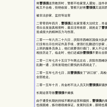
将
曹强强
送劳教所时，警察不给家里人通知，连件
检又不合格，拒绝收留，警察只好将
曹强强
又送回
被非法抄家、监控等迫害
二零零四年四月，
曹强强
正在家里看大法经文，肖
否出去发放真相资料，最后没有收获，就抢走了
曹
造成很大的精神压力与伤害。
二零一一年六月二十六日，庆阳市西峰区国保大队
们没有出示任何证件及手续，便强行乱翻进行抄家
上班的服务员身上，他们就要强行撬门，家人不让
相挂历走了。临走时，他们还威胁
曹强强
不要出去
二零一三年七月十五日下午两点左右，庆阳市西峰
乱翻一通，没有发现他们要找的东西就走了。
二零一五年七月七日，因
曹强强
发了“诉江状”，高
全部抢走。
二零一五年十月，肖金村不法人员又到
曹强强
家骚
长期迫害导致
曹强强
半瘫痪
由于遭受长期的持续不断的迫害和骚扰，
曹强强
的
也很困难，炼功都很难保证。发展到后来，眼睛也