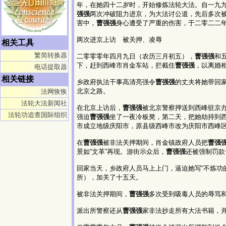
年，在她四十二岁时，开始修炼法轮大法。自一九
强强
两次冲破阻力进京，为大法讨公道，先后多次
害中，
曹强强
身心遭受了严重的伤害，于二零二二
两次进京上访 被关押、凌辱
相关工具
繁简转换器
二零零零年四月九日（农历三月初五），
曹强强
和
下，赶到西峰市肖金车站，拦截住
曹强强
，以离婚
电话提取器
相关链接
乡政府执法干事高清亮强令
曹强强
的丈夫将她带回
北京之路。
法网恢恢
法轮大法新闻社
在北京上访后，
曹强强
被北京警察押送到西峰驻京
法轮功追查国际组织
强迫
曹强强
坐了一夜冷板凳，第二天，把她劫持到
市成立地级庆阳市，原县级西峰市改为庆阳市西峰
在
曹强强
被非法关押期间，肖金镇政府人员把
曹强
景如“文革”再现。游街示众后，
曹强强
还被强制罚款
回家当天，乡政府人员马上上门，逼迫她写“不炼功
所），加关了十五天。
被非法关押期间，
曹强强
多次受到吸毒人员的辱骂
派出所警察还从
曹强强
家非法抄走所有大法书籍，