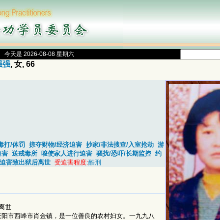
今天是 2026-08-08 星期六
强强
, 女, 66
毒打/体罚
掠夺财物/经济迫害
抄家/非法搜查/入室抢劫
游
迫害
送戒毒所
唆使家人进行迫害
骚扰/恐吓/长期监控
约
迫害致出狱后离世
受迫害程度:
酷刑
离世
庆阳市西峰市肖金镇，是一位善良的农村妇女。一九九八