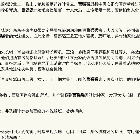
衣服都没拿上。路上，她被折磨得连吐带晕。
曹强强
思想中再次正念否定劳教迫
西峰看守所。
曹强强
开始绝食反迫害，十六天后，生命奄奄一息，警察怕出人命
金镇派出所所长张少华带两个恶警气势汹汹地闯进
曹强强
家，大吵大闹，还到邻
强强
看的大法经文。自此之后，警察隔三差五地来骚扰、恐吓她，并对她家实施
的朱长锁，肖金镇派出所副所长席凯、王治，乡政府干事罗强和司机等人，突然
，他们把所有房间都翻遍后，还要到租住在她家的饭店服务员房间去翻，因房子
动。僵持之后，他们站在凳子上从窗户向里探查，没发现什么后，便带着从她家
联系其他法轮功学员，否则就会抓她。
区肖金镇派出所三男一女，开了一辆大警车，闯入
曹强强
家，再次骚扰，他们强
检签收，西峰区肖金派出所八、九个警察到
曹强强
家骚扰抄家，发现大法书籍、
扰，并诱惑让她参加西峰办的洗脑班，被她拒绝。
身体受到很大的伤害，时常出现头痛、心困、很累，身体没有劲的症状，有时连
看不清东西了。