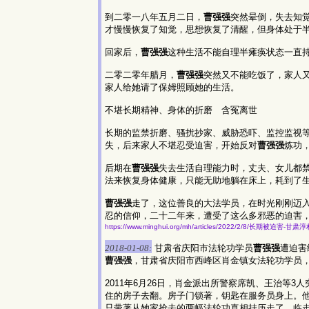
到二零一八年五月二日，
曹强强
突然晕倒，失去知
才慢慢恢复了知觉，思想恢复了清醒，但身体处于
回家后，
曹强强
这种生活不能自理半瘫痪状态一直
二零二零年腊月，
曹强强
突然又不能吃饭了，家人
家人给她请了保姆照顾她的生活。
不堪长期精神、身体的折磨 含冤离世
长期的监禁折磨、骚扰抄家、威胁恐吓、监控监视
失，后来家人不堪忍受迫害，开始反对
曹强强
炼功
后期在
曹强强
失去生活自理能力时，丈夫、女儿都
法来恢复身体健康，只能无助地躺在床上，耗到了
曹强强
走了，这位善良的大法学员，在时光刚刚迈
忍的信仰，二十二年来，遭受了这么多邪恶的迫害
https://www.minghui.org/mh/articles/2022/2/8/长期被迫
2018-01-08:
甘肃省庆阳市法轮功学员
曹强强
遭迫害
曹强强
，甘肃省庆阳市西峰区肖金镇女法轮功学员，
2011年6月26日，肖金派出所警察席凯、王治等
住的房子去翻。房子门锁著，钥匙在服务员身上。
只带著从她家抢去的两幅法轮功真相挂历走了。临走