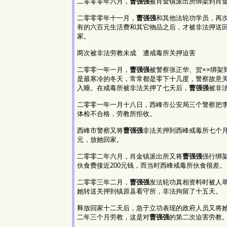
二零零零年六月，
曹强强
被肖金镇派出所绑架到肖金
二零零零年十一月，
曹强强
和其他法轮功学员，再
有的六百元生活费和其它物品之后，才被非法押送
家。
两次被非法劳教未成 遭戒毒所关押迫害
二零零一年一月，
曹强强
被警察张正华、贺××绑架
是最寒冷的冬天，常常都是零下十几度，警察故意
入睡。在戒毒所被非法关押了七天后，
曹强强
被非
二零零一年一月十八日，西峰市公安局三个警察把
体检不合格，劳教所拒收。
西峰市警察又将
曹强强
非法关押到西峰戒毒所七个
元，放她回家。
二零零二年六月，肖金镇派出所又将
曹强强
强行绑
伙食费接近200元钱，而当时西峰戒毒所伙食很差。
二零零三年二月，
曹强强
发法轮功真相资料时被人
她转送关押到镇原县看守所，非法拘留了十五天。
释放回家十二天后，急于立功表现的政府人员又将
二年三个月劳教，这是对
曹强强
的第二次迫害劳教