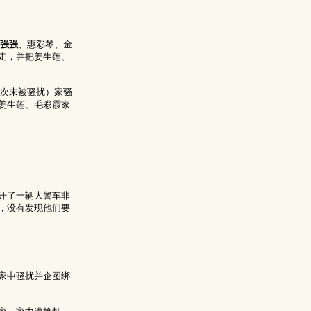
强强
、惠彩琴、金
走，并把姜生莲、
一次未被骚扰）家骚
姜生莲、毛彩霞家
开了一辆大警车非
，没有发现他们要
家中骚扰并企图绑