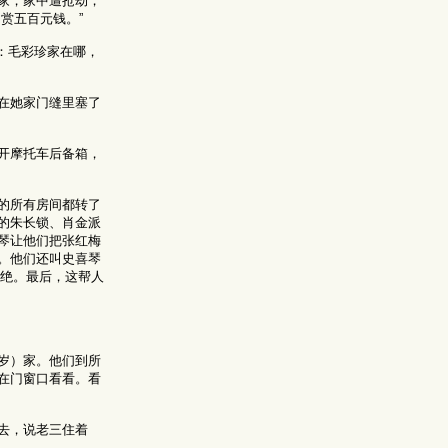
家，家中遭抢劫，
赏五百元钱。”
人：毛彩珍家在哪，
在她家门缝里塞了
开摩托车后备箱，
的所有房间都转了
的朱长锁、肖金派
琴让他们把张红梅
。他们还叫史喜琴
拒绝。最后，这帮人
岁）家。他们到所
在门窗口看看。看
去，说老三住着