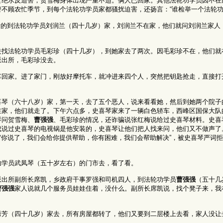
食绝水反迫害，贺雪梅身体出现严重不适。俩人已回家。其他法轮功学员因不在
不顾农忙季节，到每个法轮功学员家都骚扰迫害，还扬言：“谁检举一个法轮功
派出所的到法轮功学员刘润兰（四十几岁）家，刘润兰不在家，他们就问刘润兰家
去找法轮功学员毛彩珍（四十几岁），到她家去了两次。因毛彩珍不在，他们就
派出所，毛彩珍没去。
车回家。进了家门，刚放好摩托车，就冲进来四个人，突然把钥匙抢走，直接打
喜琴（六十八岁）家，第一天，去了五个恶人，说来看看她，然后到她两个院子
在家，他们就走了。下午六点多，史喜琴家来了一辆白色轿车，西峰区国保大队
琴问贺雪梅、
曹强强
、毛彩珍的情况，还诈骗说张红梅说给过史喜琴材料。史喜
成说过史喜琴的电视锅是他安装的，史喜琴让他们把人找来问，他们又不做声了
说“你说了，我们会给你提供帮助，你有困难，我们会帮助解决”，被史喜琴严词
功学员武凤琴（五十岁左右）的门市去，看了看。
派出所副所长席凯，乡政府干事罗强和司机四人，到法轮功学员
曹强强
（五十几
曹强强
家人说就几个服务员娃娃住着，没什么。副所长席凯说，找个凳子来，我
秀芳（四十几岁）家去，所有房屋都转了，他们又要到二层楼上去看，家人没让
。