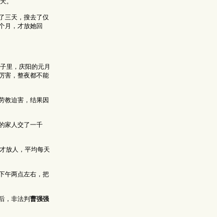
七天。
了三天，搜去了仅
个月，才放她回
子里，庆阳的元月
厉害，整夜都不能
劳教迫害，结果因
的家人交了一千
元才放人，平均每天
下午两点左右，把
后，非法判
曹强强