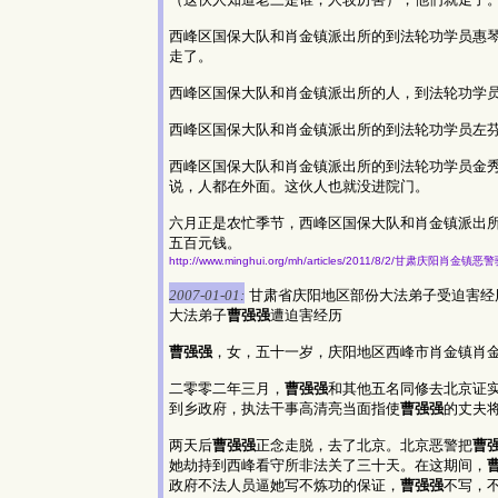
西峰区国保大队和肖金镇派出所的到法轮功学员惠
走了。
西峰区国保大队和肖金镇派出所的人，到法轮功学
西峰区国保大队和肖金镇派出所的到法轮功学员左
西峰区国保大队和肖金镇派出所的到法轮功学员金
说，人都在外面。这伙人也就没进院门。
六月正是农忙季节，西峰区国保大队和肖金镇派出
五百元钱。
http://www.minghui.org/mh/articles/2011/8/2/甘肃庆阳
2007-01-01:
甘肃省庆阳地区部份大法弟子受迫害经
大法弟子
曹强强
遭迫害经历
曹强强
，女，五十一岁，庆阳地区西峰市肖金镇肖
二零零二年三月，
曹强强
和其他五名同修去北京证
到乡政府，执法干事高清亮当面指使
曹强强
的丈夫
两天后
曹强强
正念走脱，去了北京。北京恶警把
曹
她劫持到西峰看守所非法关了三十天。在这期间，
政府不法人员逼她写不炼功的保证，
曹强强
不写，