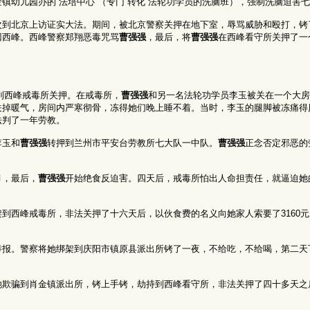
镇幼儿园办的“法培中心”（专门“转化”法轮功学员的洗脑班），强制洗脑迫害
次到北京上访证实大法。期间，被北京警察关押在地下室，辱骂威胁和殴打，铐
回西峰。西峰警察郑翔恶毒咒骂
曹强强
，最后，将
曹强强
在西峰看守所关押了一
到西峰戒毒所关押。在戒毒所，
曹强强
和另一名法轮功学员李玉被关在一个大房
关掉暖气，房间内严寒彻骨，冻得她们晚上睡不着。当时，李玉的腿脚被冻痛得
法判了一年劳教。
李玉和
曹强强
转押到兰州市平安台劳教所七大队一中队。
曹强强
正念否定邪恶的
月，最后，
曹强强
开始绝食反迫害。四天后，戒毒所怕出人命担责任，就逼迫她
架到西峰戒毒所，非法关押了十六天后，以伙食费的名义向她家人索要了3160
举报。警察将她绑架到庆阳市镇原县派出所铐了一夜，不给吃，不给喝，第二天
她欺骗到肖金镇派出所，铐上手铐，劫持到西峰看守所，非法关押了四十多天之
。