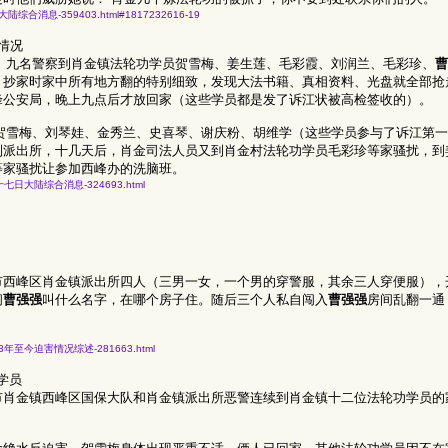
月八日大陆综合消息-359403.html#1817232616-19
情况
所八、九名警察到肖金镇法轮功学员贺雪梅、姜生莲、毛彩霞、刘润兰、毛彩珍、
曹
，抄家时家中所有地方翻的特别细致，发现大法书籍、真相资料、光盘就全部抢
峰公安局，晚上九点后才放回家（这些学员都是发了诉江状被高检签收的）。
学员贺雪梅、刘琴娃、金秀兰、史喜琴、谢庆粉、胡维学（这些学员参与了诉江第
到派出所，十几天后，肖金司法人员又到肖金村法轮功学员毛彩珍等家骚扰，到
等家骚扰让参加西峰办的洗脑班。
年二月二十七日大陆综合消息-324693.html
市西峰区肖金镇派出所四人（三男一女，一个男的穿警服，其余三人穿便服），
问
曹强强
叫什么名字，在哪个房子住。随后三个人私自闯入
曹强强
房间乱翻一通
阳市2013年至今迫害情况综述-281663.html
学员
市肖金镇西峰区国保大队和肖金镇派出所恶警连续到肖金镇十二位法轮功学员的