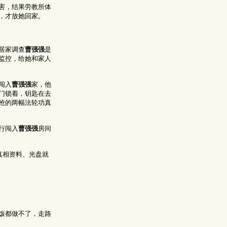
害，结果劳教所体
，才放她回家。
居家调查
曹强强
是
监控，给她和家人
闯入
曹强强
家，他
门锁着，钥匙在去
抢的两幅法轮功真
行闯入
曹强强
房间
真相资料、光盘就
饭都做不了，走路