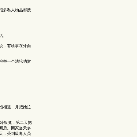
很多私人物品都搜
话。
说，有啥事在外面
检举一个法轮功赏
婚相逼，并把她拉
冷板凳，第二天把
回后。回家当天乡
天，受到吸毒人员