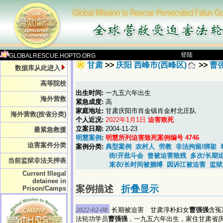
登陆
GLOBALRESCUE.HOPTO.ORG
甘肃
>>
庆阳 西峰市(西峰区)
>>
曹
数据库从此进入
高等院校
出生时间:
一九五六年出生
海外营救
紧急成度:
高
家庭地址:
甘肃庆阳市肖金镇肖金村北庄队
海外营救(按省分类)
个人近况:
2022年1月1日
迫害致死
立案日期:
2004-11-23
最紧急救援
明慧案例
:
明慧所列迫害致死案例编号 4746
迫害案件分类
案例分类:
典型案例
农村人
劳教
非法拘留/绑架
街/开批斗会
曾被迫害致残
多次/长期
当前监狱非法关押表
束衣/长时间被捆缚
因诉江被迫害
监狱
Current Illegal
detainee in
案例描述
折叠显示
Prison/Camps
2022-02-08:
长期被迫害 甘肃淳朴妇女
曹强强
含冤
法轮功学员
曹强强
，一九五六年出生，家住甘肃省