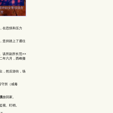
淳朴妇女曹强强含
离世
，在恐惧和压力
，坚持踏上了通往
。该所副所长范××
二年六月，西峰撤
众，然后游街，场
看守所（戒毒
强
放回家。
监视、盯梢。