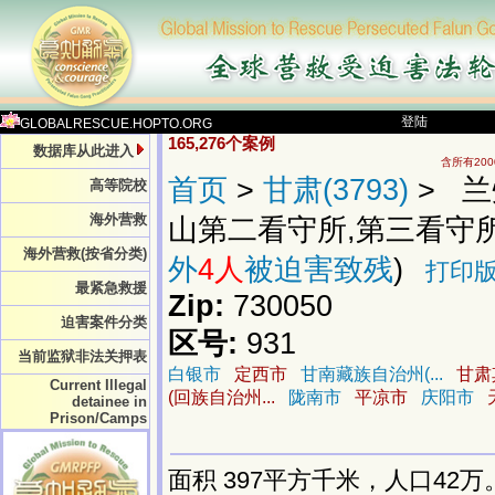
登陆
GLOBALRESCUE.HOPTO.ORG
165,276个案例
数据库从此进入
含所有20
首页
>
甘肃(3793)
> 兰
高等院校
海外营救
山第二看守所,第三看守所)(1
海外营救(按省分类)
外
4人
被迫害致残
)
打印
最紧急救援
Zip:
730050
迫害案件分类
区号:
931
当前监狱非法关押表
白银市
定西市
甘南藏族自治州(...
甘肃
Current Illegal
(回族自治州...
陇南市
平凉市
庆阳市
detainee in
Prison/Camps
面积 397平方千米，人口42万