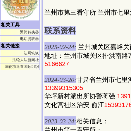
兰州市第三看守所 兰州市七里河
相关工具
联系资料
繁简转换器
电话提取器
2025-02-24:
兰州城关区嘉峪关
相关链接
法网恢恢
地址：兰州市城关区排洪南路7
法轮大法新闻社
5166627
法轮功追查国际组织
2024-03-20:
甘肃省兰州市七里
13399315305
华坪新村派出所协警蒋强
1391
文化宫社区治安 俞江
1539317
2023-03-24:
相关信息：
兰州市第一看守所：