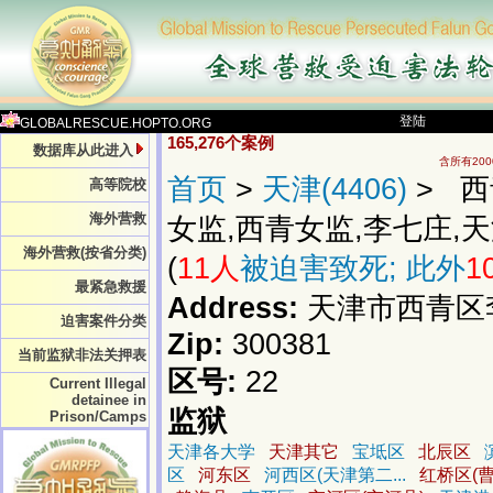
登陆
GLOBALRESCUE.HOPTO.ORG
165,276个案例
数据库从此进入
含所有20
首页
>
天津(4406)
> 西
高等院校
海外营救
女监,西青女监,李七庄,天
海外营救(按省分类)
(
11人
被迫害致死; 此外
1
最紧急救援
Address:
天津市西青区
迫害案件分类
Zip:
300381
当前监狱非法关押表
区号:
22
Current Illegal
detainee in
监狱
Prison/Camps
天津各大学
天津其它
宝坻区
北辰区
区
河东区
河西区(天津第二...
红桥区(曹