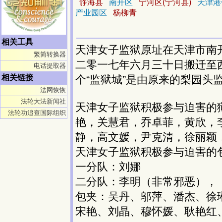
静海县
南开区
宁河区(宁河县)
天津港
产业园区
杨柳青
相关工具
天津女子监狱原址在天津市南开
繁简转换器
二零一七年六月三十日搬迁至西
电话提取器
相关链接
个“监狱城”是由原来的梨园头
法网恢恢
法轮大法新闻社
天津女子监狱积极参与迫害的
法轮功追查国际组织
艳，关慧君，乔卓菲，黄欣，
静，高文媛，尹克清，徐丽颖
天津女子监狱积极参与迫害的
一分队：刘娜
二分队：李明（非常邪恶），
包夹：吴丹、邬萍、潘杰、徐
宋艳、刘晶、穆怀媛、耿艳红