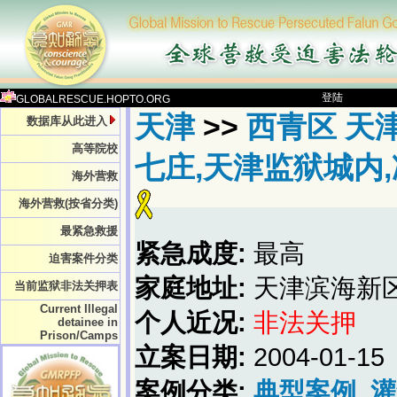
登陆
GLOBALRESCUE.HOPTO.ORG
天津
>>
西青区 天
数据库从此进入
高等院校
七庄,天津监狱城内,
海外营救
海外营救(按省分类)
最紧急救援
紧急成度:
最高
迫害案件分类
家庭地址:
天津滨海新
当前监狱非法关押表
Current Illegal
个人近况:
非法关押
detainee in
Prison/Camps
立案日期:
2004-01-15
案例分类:
典型案例
灌