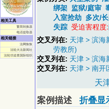
绑架
监狱/庭审
入室抢劫
多次/
相关工具
失踪
受迫害程度:
繁简转换器
电话提取器
交叉列在:
天津 > 滨
相关链接
法网恢恢
劳教所)
法轮大法新闻社
法轮功追查国际组织
交叉列在:
天津 > 滨
交叉列在:
天津 > 南开
天
案例描述
折叠显