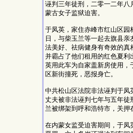
诬判三年徒刑，二零一二年八
蒙古女子监狱迫害。
于凤英，家住赤峰市红山区园
日，与柴玉兰等一起去旗县亲
法美好、祛病健身有奇效的真
并霸占了他们租用的红色夏利
英用此车为自家盖新房使用，
区新街撞死，恶报身亡。
中共松山区法院非法诬判于凤
丈夫被非法诬判七年与五年徒
兰被绑架到呼和浩特市，关押
在内蒙女监受迫害期间，于凤英