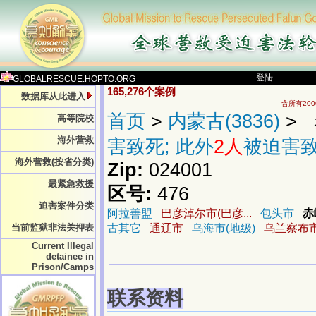
登陆
GLOBALRESCUE.HOPTO.ORG
165,276个案例
数据库从此进入
含所有20
首页
>
内蒙古(3836)
> 
高等院校
海外营救
害致死; 此外
2人
被迫害
海外营救(按省分类)
Zip:
024001
最紧急救援
区号:
476
迫害案件分类
阿拉善盟
巴彦淖尔市(巴彦...
包头市
赤
当前监狱非法关押表
古其它
通辽市
乌海市(地级)
乌兰察布市(
Current Illegal
detainee in
Prison/Camps
联系资料