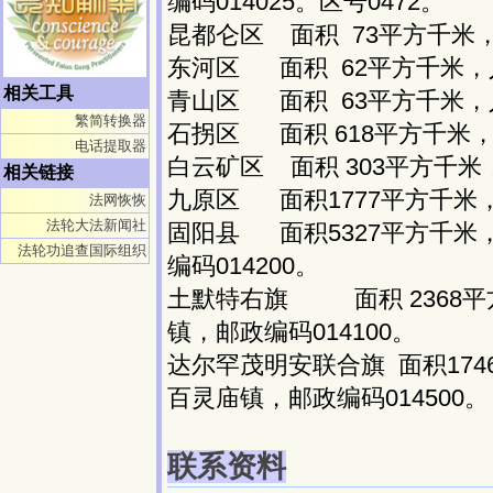
编码014025。区号0472。
昆都仑区 面积 73平方千米，
东河区 面积 62平方千米，人
相关工具
青山区 面积 63平方千米，人
繁简转换器
石拐区 面积 618平方千米，人
电话提取器
白云矿区 面积 303平方千米，
相关链接
九原区 面积1777平方千米，
法网恢恢
法轮大法新闻社
固阳县 面积5327平方千米
法轮功追查国际组织
编码014200。
土默特右旗 面积 2368平
镇，邮政编码014100。
达尔罕茂明安联合旗 面积174
百灵庙镇，邮政编码014500。
联系资料