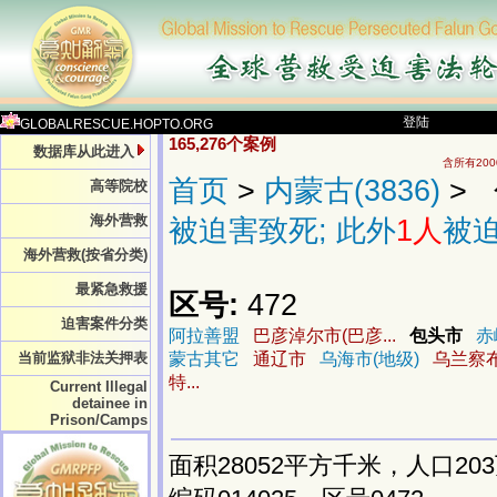
登陆
GLOBALRESCUE.HOPTO.ORG
165,276个案例
数据库从此进入
含所有20
首页
>
内蒙古(3836)
> 
高等院校
海外营救
被迫害致死; 此外
1人
被
海外营救(按省分类)
最紧急救援
区号:
472
迫害案件分类
阿拉善盟
巴彦淖尔市(巴彦...
包头市
赤
当前监狱非法关押表
蒙古其它
通辽市
乌海市(地级)
乌兰察布
特...
Current Illegal
detainee in
Prison/Camps
面积28052平方千米，人口2