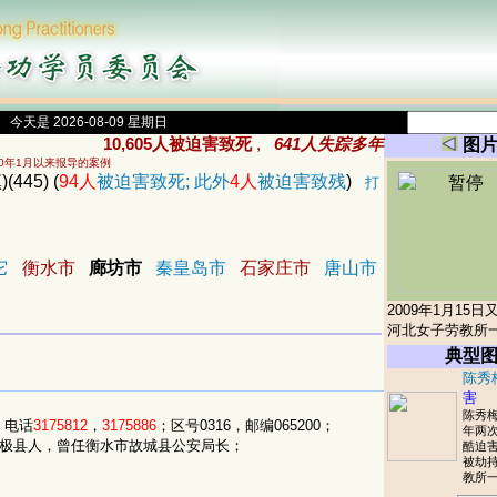
今天是 2026-08-09 星期日
10,605人被迫害致死
,
641人失踪多年
图
00年1月以来报导的案例
45) (
94人
被迫害致死; 此外
4人
被迫害致残
)
打
它
衡水市
廊坊市
秦皇岛市
石家庄市
唐山市
2009年1月15
河北女子劳教所
典型
陈秀
害
陈秀梅
，电话
3175812
，
3175886
；区号0316，邮编065200；
年两
无极县人，曾任衡水市故城县公安局长；
酷迫害
被劫
教所