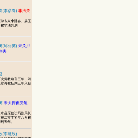
春(李彦春)
非法关
医学专家李延春、裴玉
妇被非法判刑
英(邱丽英)
未关押
迫害
君
两次劳教迫害三年 河
桂君再被枉判三年入狱
英
未关押但受迫
涞水县原信访局副局长
英在二零零零年八月被
判刑五年。
欣(李慧欣)