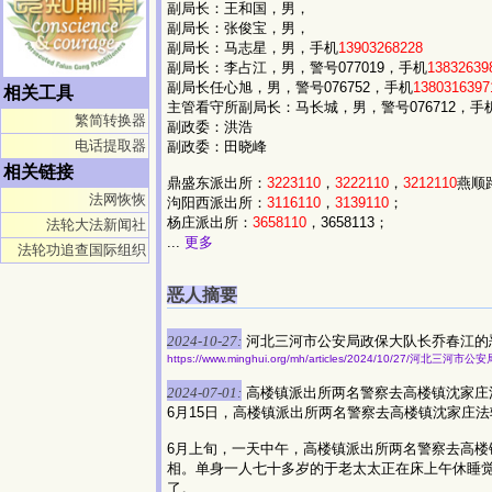
副局长：王和国，男，
副局长：张俊宝，男，
副局长：马志星，男，手机
13903268228
副局长：李占江，男，警号077019，手机
13832639
副局长任心旭，男，警号076752，手机
1380316397
相关工具
主管看守所副局长：马长城，男，警号076712，手
繁简转换器
副政委：洪浩
电话提取器
副政委：田晓峰
相关链接
鼎盛东派出所：
3223110
，
3222110
，
3212110
燕顺
法网恢恢
泃阳西派出所：
3116110
，
3139110
；
杨庄派出所：
3658110
，3658113；
法轮大法新闻社
...
更多
法轮功追查国际组织
恶人摘要
2024-10-27:
河北三河市公安局政保大队长乔春江的
https://www.minghui.org/mh/articles/2024/10/27/河
2024-07-01:
高楼镇派出所两名警察去高楼镇沈家庄
6月15日，高楼镇派出所两名警察去高楼镇沈家庄
6月上旬，一天中午，高楼镇派出所两名警察去高
相。单身一人七十多岁的于老太太正在床上午休睡
了。