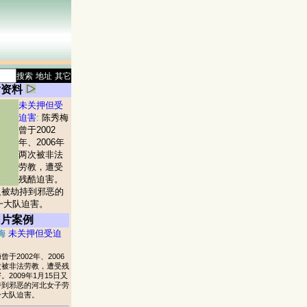
搜索
地址
其它
片资料
未关押但受
迫害
:
陈秀梅
曾于2002
年、2006年
两次被非法
劳教，遭受
残酷迫害。
日又被劫持到邪恶的
一大队迫害。
图片案例
梅
未关押但受迫
曾于2002年、2006
次被非法劳教，遭受残
。2009年1月15日又
持到邪恶的河北女子劳
一大队迫害。