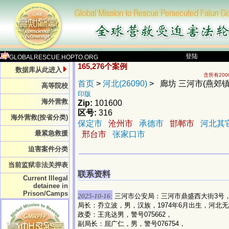
登陆
GLOBALRESCUE.HOPTO.ORG
165,276个案例
数据库从此进入
含所有20
首页
>
河北(26090)
> 廊坊 三河市(燕郊镇)(4
高等院校
印版
海外营救
Zip:
101600
区号:
316
海外营救(按省分类)
保定市
沧州市
承德市
邯郸市
河北其
最紧急救援
邢台市
张家口市
迫害案件分类
当前监狱非法关押表
联系资料
Current Illegal
detainee in
Prison/Camps
2025-10-16:
三河市公安局：三河市鼎盛西大街3号
局长：乔立波，男，汉族，1974年6月出生，河北
政委：王兆达男，警号075662，
副局长：屈广仁，男，警号076754，