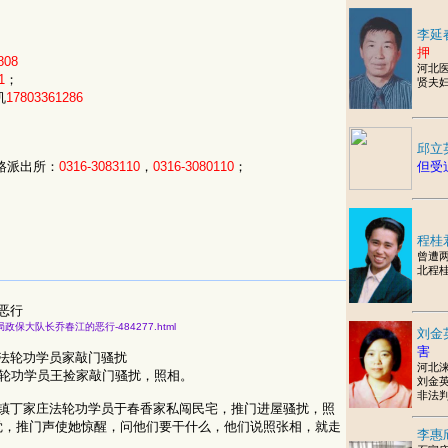
李延
押
808
河北
1
；
贤夫
机
17803361286
邱立
路派出所：
0316-3083110
，
0316-3080110
；
但受
程桂
曾遭
北程
恶行
北三河市公安局政保大队长乔春江的恶行-484277.html
刘金
害
法轮功学员家敲门骚扰
河北
法轮功学员王捡家敲门骚扰，照相。
刘金
非法
楼镇丁家庄法轮功学员于春香家私闯民宅，推门进屋骚扰，照
觉，推门声使她惊醒，问他们要干什么，他们说照张相，就走
李惠