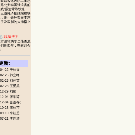
庄铁路客运段职工李惠
铁路公安李国强迫害的
残:强迫背靠铁笼
用三道绳子把她捆在铁
上，用小铁环套在李惠
双手及双脚的大拇指上
池
非法关押
庄市法轮功学员蒲杏池
法判刑四年，勒索罚金
元
更新:
04-22
于桂香
02-25
韩立峰
02-25
刘仲英
02-23
王爱英
12-29
刘振
12-04
张学甫
12-04
张连存(
10-23
李桂芹
09-10
李桂芝
07-21
李连清