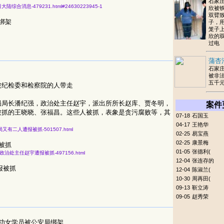
石家
七月一日大陆综合消息-479231.html#24630223945-1
欣被
双臂致
绑架
子，
笼子
欣的
过电
蒲杏
石家
被非
五千
被纪检委和检察院的人带走
局局长潘纪强，政治处主任赵宇，派出所所长赵库、贾冬明，
案件
被抓的王晓晓、张福昌。这些人被抓，表象是贪污腐败等，其
07-18
石国玉
04-17
王艳华
河市公安局又有二人遭报被抓-501507.html
02-25
易宝燕
02-25
康景梅
被抓
01-05
张德利(
三河市公安局政治处主任赵宇遭报被抓-497156.html
12-04
张连存的
报被抓
12-04
陈淑兰(
10-30
周再田(
09-13
靳立涛
09-05
赵秀荣
功女学员被公安局绑架