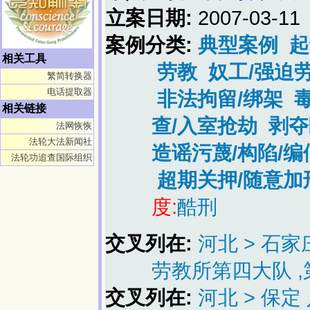
立案日期:
2007-03-11
案例分类:
典型案例
起
相关工具
劳教
奴工/强迫
繁简转换器
电话提取器
非法拘留/绑架
相关链接
查/入室抢劫
剥夺
法网恢恢
法轮大法新闻社
造谣污蔑/构陷/
法轮功追查国际组织
超期关押/随意加
度:
酷刑
交叉列在:
河北 > 石
劳教所第四大队 ,
交叉列在:
河北 > 保定