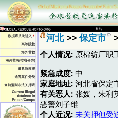
登陆
GLOBALRESCUE.HOPTO.ORG
河北
>>
保定市
数据库从此进入
高等院校
海外营救
个人情况:
原棉纺厂职
海外营救(按省分类)
最紧急救援
紧急成度:
中
迫害案件分类
家庭地址:
河北省保定
当前监狱非法关押表
Current Illegal
有关恶人:
张媛，朱利
detainee in
Prison/Camps
恶警刘子维
个人近况:
未关押但受