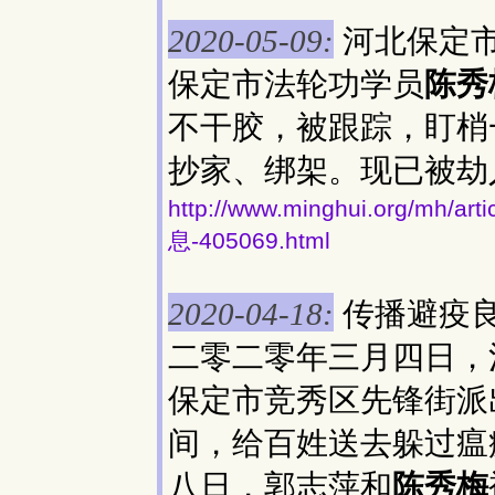
河北保定
2020-05-09:
保定市法轮功学员
陈秀
不干胶，被跟踪，盯梢一
抄家、绑架。现已被劫
http://www.minghui.org/
息-405069.html
传播避疫
2020-04-18:
二零二零年三月四日，
保定市竞秀区先锋街派
间，给百姓送去躲过瘟
八日，郭志萍和
陈秀梅