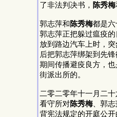
了非法判决书，
陈秀梅
郭志萍和
陈秀梅
都是六
郭志萍正把躲过瘟疫的
放到路边汽车上时，突
后把郭志萍绑架到先锋
期间传播避疫良方，也
街派出所的。
二零二零年十一月二十
看守所对
陈秀梅
、郭志
背宪法规定的开庭公开