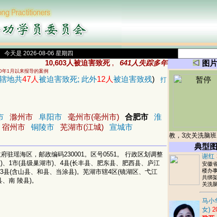
今天是 2026-08-06 星期四
10,603人被迫害致死
,
641人失踪多年
图
00年1月以来报导的案例
辖地共
47人
被迫害致死; 此外
12人
被迫害致残
)
打
市
滁州市
阜阳市
毫州市(亳州市)
合肥市
淮
宿州市
铜陵市
芜湖市(江城)
宣城市
教，3次关洗脑班
典型
政府驻瑶海区，邮政编码230001。区号0551。 行政区划调整
谢红
、1市(县级巢湖市)、4县(长丰县、肥东县、肥西县、庐江
安徽
楼办
、3县(含山县、和县、当涂县)。芜湖市辖4区(镜湖区、弋江
共绑架
、南 陵县)。
关洗
马小
。
女)
2