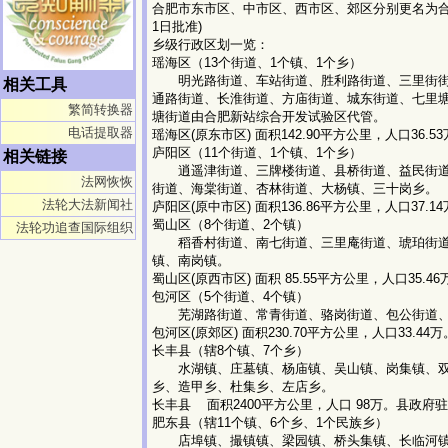
合肥市东市区、中市区、西市区、郊区分别更名为合肥
1日批准)
乡级行政区划一览：
瑶海区（13个街道、1个镇、1个乡）
明光路街道、车站街道、胜利路街道、三里街街
相关工具
通路街道、长淮街道、方庙街道、城东街道、七里
繁简转换器
塘街道由合肥新站综合开发试验区代管。
电话提取器
瑶海区(原东市区) 面积142.90平方公里，人口36.
庐阳区（11个街道、1个镇、1个乡）
相关链接
逍遥津街道、三牌楼街道、县桥街道、益民街道
法网恢恢
街道、海棠街道、杏林街道、大杨镇、三十岗乡。
法轮大法新闻社
庐阳区(原中市区) 面积136.86平方公里，人口37.
蜀山区（8个街道、2个镇）
法轮功追查国际组织
稻香村街道、南七街道、三里庵街道、琥珀街道
镇、南岗镇。
蜀山区(原西市区) 面积 85.55平方公里，人口35.4
包河区（5个街道、4个镇）
芜湖路街道、常青街道、骆岗街道、包公街道、
包河区(原郊区) 面积230.70平方公里，人口33.4
长丰县（辖8个镇、7个乡）
水湖镇、庄墓镇、杨庙镇、吴山镇、岗集镇、双
乡、造甲乡、杜集乡、左店乡。
长丰县 面积2400平方公里，人口 98万。县政府驻
肥东县（辖11个镇、6个乡、1个民族乡）
店埠镇、撮镇镇、梁园镇、桥头集镇、长临河镇