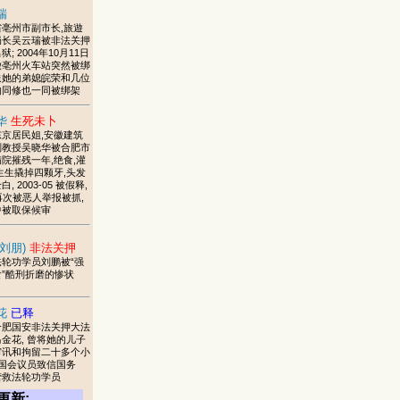
瑞
亳州市副市长,旅遊
局长吴云瑞被非法关押
; 2004年10月11日
徽亳州火车站突然被绑
送她的弟媳皖荣和几位
的同修也一同被绑架
华
生死未卜
京居民姐,安徽建筑
副教授吴晓华被合肥市
院摧残一年,绝食,灌
生生撬掉四颗牙,头发
, 2003-05 被假释,
再次被恶人举报被抓,
中被取保候审
(刘朋)
非法关押
法轮功学员刘鹏被“强
食”酷刑折磨的惨状
花
已释
合肥国安非法关押大法
金花, 曾将她的儿子
审讯和拘留二十多个小
美国会议员致信国务
营救法轮功学员
更新: