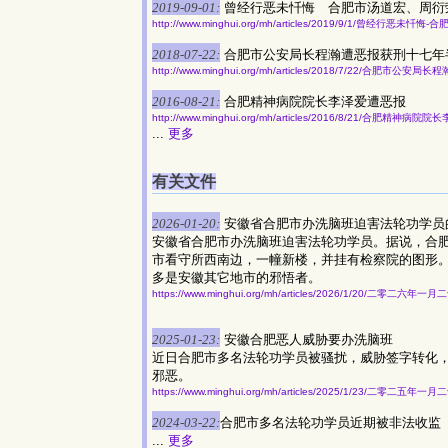
2019-09-01:
曾经行恶未忏悔 合肥市汤道宏、周衍
http://www.minghui.org/mh/articles/2019/9/1/曾经行恶
2018-07-22:
合肥市公安局长程瀚遭恶报获刑十七年
http://www.minghui.org/mh/articles/2018/7/22/合肥市公
2016-08-21:
合肥精神病院院长李泽爱遭恶报
http://www.minghui.org/mh/articles/2016/8/21/合肥精神病院
...
更多
有关文件
2026-01-20:
安徽省合肥市办洗脑班迫害法轮功学员
安徽省合肥市办洗脑班迫害法轮功学员。据说，合
市看守所西南边，一幢新楼，并挂有检察院的图形。
多是安徽其它地市的邪悟者。
https://www.minghui.org/mh/articles/2026/1/20/二零二六
2025-01-23:
安徽合肥恶人威胁要办洗脑班
近日合肥市多名法轮功学员被骚扰，威胁签字转化
邪恶。
https://www.minghui.org/mh/articles/2025/1/23/二零二
2024-03-22:
合肥市多名法轮功学员近期被非法收监
...
更多