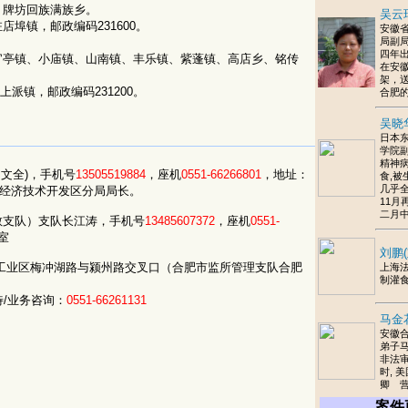
、牌坊回族满族乡。
吴云
店埠镇，邮政编码231600。
安徽省
局副
四年出狱
亭镇、小庙镇、山南镇、丰乐镇、紫蓬镇、高店乡、铭传
在安
架，
上派镇，邮政编码231200。
合肥
吴晓
日本东
学院
精神病
文全)，手机号
13505519884
，座机
0551-66266801
，地址：
食,被
几乎全白
局经济技术开发区分局局长。
11月
二月
教支队）支队长江涛，手机号
13485607372
，座机
0551-
室
刘鹏
工业区梅冲湖路与颍州路交叉口（合肥市监所管理支队合肥
上海
制灌
待/业务咨询：
0551-66261131
马金
安徽
弟子马
非法
时, 
卿 
案件