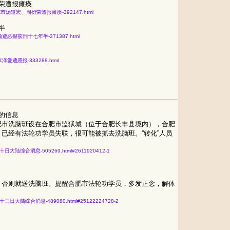
荣遭报瘫痪
未忏悔-合肥市汤道宏、周衍荣遭报瘫痪-392147.html
半
安局长程瀚遭恶报获刑十七年半-371387.html
院长李泽爱遭恶报-333288.html
的信息
肥市洗脑班设在合肥市监狱城（位于合肥长丰县境内），合肥
已经有法轮功学员失联，很可能被抓去洗脑班。“转化”人员
年一月二十日大陆综合消息-505269.html#2611920412-1
，否则就送洗脑班。提醒合肥市法轮功学员，多发正念，解体
五年一月二十三日大陆综合消息-489080.html#25122224728-2