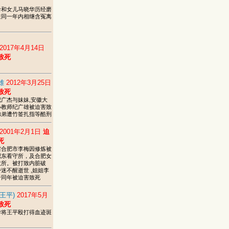
珍和女儿马晓华历经磨
在同一年内相继含冤离
2017年4月14日
致死
雄
2012年3月25日
致死
广杰与妹妹,安徽大
小教师纪广雄被迫害致
弟弟遭竹签扎指等酷刑
2001年2月1日
迫
死
省合肥市李梅因修炼被
肥东看守所，及合肥女
教所。被打致内脏破
迷不醒逝世 ,姐姐李
于同年被迫害致死
(王平)
2017年5月
致死
学将王平殴打得血迹斑