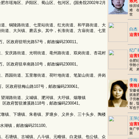
致死
市瑶海区、庐阳区、蜀山区、包河区。(国务院2002年2月
徐洪
难 
世
道、铜陵路街道、七里站街道、红光街道、和平路街道、大
白杰
塘街道、大兴镇、磨店乡。其中，长淮街道、方庙街道、七里
迫害
53万。区政府驻明光路57号，邮政编码230011。
纪广
、安庆路街道、光明街道、亳州路街道、双岗街道、杏花村
迫害
合肥纪
14万。区政府驻阜南路10号，邮政编码230001。
学附
死 
、西园街道、五里墩街道、荷叶地街道、笔架山街道、井岗
李梅
害致
6万。区政府驻梅山路107号，邮政编码230061。
安徽
抓進
望湖路街道、义城镇、淝河镇、大圩镇、烟墩镇
子劳
4万。区政府暂驻濉溪路118号，邮政编码230041。
裂，昏
军也
墩镇、下塘镇、朱巷镇、罗塘乡、义井乡、三十头乡、陶楼
王萍
迫害
水湖镇，邮政编码231100。
朱广
斑
、石塘镇、古城镇、八斗镇、元疃镇、白龙镇、包公镇、众