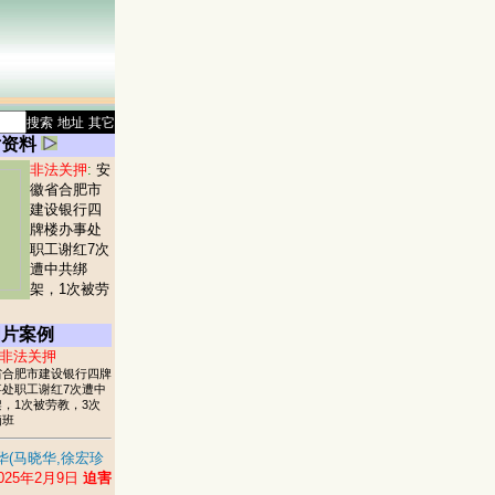
搜索
地址
其它
片资料
非法关押
:
安
徽省合肥市
建设银行四
牌楼办事处
职工谢红7次
遭中共绑
架，1次被劳
图片案例
非法关押
省合肥市建设银行四牌
事处职工谢红7次遭中
，1次被劳教，3次
脑班
华(马晓华,徐宏珍
025年2月9日
迫害