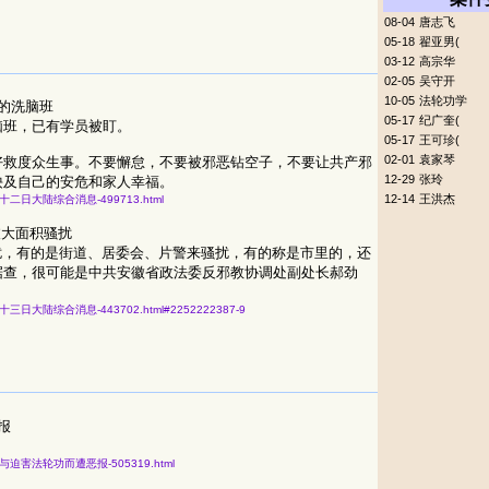
08-04
唐志飞
05-18
翟亚男(
03-12
高宗华
02-05
吴守开
10-05
法轮功学
的洗脑班
05-17
纪广奎(
脑班，已有学员被盯。
05-17
王可珍(
02-01
袁家琴
好救度众生事。不要懈怠，不要被邪恶钻空子，不要让共产邪
12-29
张玲
殃及自己的安危和家人幸福。
12-14
王洪杰
五年九月二十二日大陆综合消息-499713.html
被大面积骚扰
骚扰，有的是街道、居委会、片警来骚扰，有的称是市里的，还
据查，很可能是中共安徽省政法委反邪教协调处副处长郝劲
二年五月二十三日大陆综合消息-443702.html#2252222387-9
报
六名官员参与迫害法轮功而遭恶报-505319.html