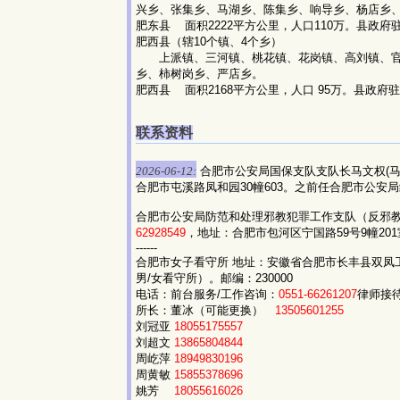
兴乡、张集乡、马湖乡、陈集乡、响导乡、杨店乡
肥东县 面积2222平方公里，人口110万。县政府驻
肥西县（辖10个镇、4个乡）
上派镇、三河镇、桃花镇、花岗镇、高刘镇、官
乡、柿树岗乡、严店乡。
肥西县 面积2168平方公里，人口 95万。县政府驻
联系资料
2026-06-12:
合肥市公安局国保支队支队长马文权(马
合肥市屯溪路凤和园30幢603。之前任合肥市公安
合肥市公安局防范和处理邪教犯罪工作支队（反邪
62928549
，地址：合肥市包河区宁国路59号9幢201
------
合肥市女子看守所 地址：安徽省合肥市长丰县双凤
男/女看守所）。邮编：230000
电话：前台服务/工作咨询：
0551-66261207
律师接
所长：董冰（可能更换）
13505601255
刘冠亚
18055175557
刘超文
13865804844
周屹萍
18949830196
周黄敏
15855378696
姚芳
18055616026