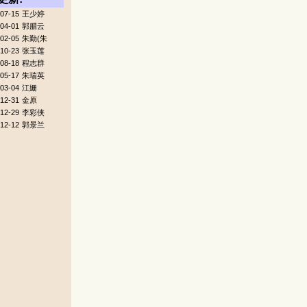
07-15
王少婷
04-01
郭腊云
02-05
朱勤(朱
10-23
张玉莲
08-18
程志群
05-17
朱瑞英
03-04
江姗
12-31
金原
12-29
李彩侠
12-12
郭景兰