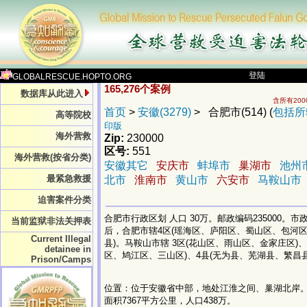
登陆
GLOBALRESCUE.HOPTO.ORG
165,276个案例
数据库从此进入
含所有20
首页
>
安徽(3279)
> 合肥市(514) (
包括所
高等院校
印版
海外营救
Zip:
230000
区号:
551
海外营救(按省分类)
安徽其它
安庆市
蚌埠市
巢湖市
池州
最紧急救援
北市
淮南市
黄山市
六安市
马鞍山市
迫害案件分类
合肥市行政区划 人口 30万。邮政编码235000。市
当前监狱非法关押表
后，合肥市辖4区(瑶海区、庐阳区、蜀山区、包河区)
Current Illegal
县)。马鞍山市辖 3区(花山区、雨山区、金家庄区)
detainee in
区、鸠江区、三山区)、4县(无为县、芜湖县、繁昌县
Prison/Camps
位置：位于安徽省中部，地处江淮之间、巢湖北岸
面积7367平方公里，人口438万。