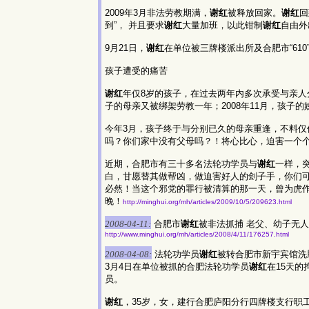
2009年3月非法劳教期满，
谢红
被释放回家。
谢红
回
到”， 并且要求
谢红
大量加班，以此钳制
谢红
自由外
9月21日，
谢红
在单位被三牌楼派出所及合肥市“610
孩子遭受的痛苦
谢红
年仅8岁的孩子，在过去两年内多次承受与亲人分
子的母亲又被绑架劳教一年；2008年11月，孩子
今年3月，孩子终于与分别已久的母亲重逢，不料仅
吗？你们家中没有父母吗？！将心比心，迫害一个
近期，合肥市有三十多名法轮功学员与
谢红
一样，
白，甘愿替其做帮凶，做迫害好人的刽子手，你们
必然！当这个邪党的罪行被清算的那一天，曾为虎
晚！
http://minghui.org/mh/articles/2009/10/5/209623.html
2008-04-11:
合肥市
谢红
被非法抓捕 老父、幼子无
http://www.minghui.org/mh/articles/2008/4/11/176257.html
2008-04-08:
法轮功学员
谢红
被转合肥市新宇宾馆洗
3月4日在单位被抓的合肥法轮功学员
谢红
在15天
员。
谢红
，35岁，女，建行合肥庐阳分行四牌楼支行职