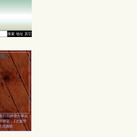
搜索
地址
其它
银行四牌楼办事处
共绑架，1次被劳
关洗脑班