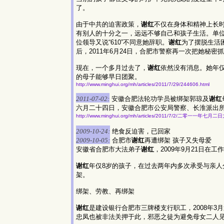
了。
由于中共的迫害政策，
谢红
不仅在身体和精神上长
有别人的十分之一，远远不够自己和孩子生活。单位领
位领导又说“610”不同意她辞职。
谢红
为了摆脱生活
后，2011年6月24日，合肥市警察再一次把她秘密
现在，一个多月过去了，
谢红
依然没有消息。她年
的母子能够早日团聚。
http://www.minghui.org/mh/articles/2011/7/29/244606.html
2011-07-02:
安徽合肥法轮功学员被绑架郭琼及
谢红
六月二十四日，安徽合肥市公安局警察、长淮派出
http://www.minghui.org/mh/articles/2011/7/2/二零一一年七
2009-10-24:
绝食反迫害，已回家
2009-10-05:
合肥市
谢红
再遭绑架 孩子又失母爱
安徽省合肥市大法弟子
谢红
，2009年9月21日在
谢红
年仅8岁的孩子，在过去两年内多次承受与亲人
架。
绑架、劳教、再绑架
谢红
是建设银行合肥市三牌楼支行职工，2008年3
忠凤也被非法关押于此，邪恶之徒为避免母女二人