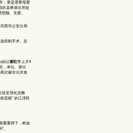
学，更是需要母爱
阳区县桥派出所处
要照顾、关爱。
肥市西市公安分局
食道癌刚手术。后
为由让
谢红
带上才4
后，单位、派出
她再次被非法关進
行送至强化洗脑
权恶棍” 的江泽民
面重重摔下，鲜血
的”。