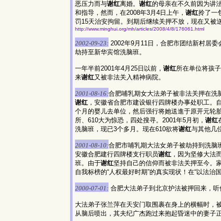
恶压力而与
谢红
离婚。
谢红
的母亲在不久前因为讲
和指导，然而，在2008年3月4日上午，
谢红
拎了一
罚15天治安拘留。到期后继续关押不放，现在又被送
http://www.minghui.org/mh/articles/2008/4/8/176061.html
2002-09-23:
2002年9月11日，合肥市团结新村居
劫持至新华宾馆洗脑班。
一年半前2001年4月25日以前，
谢红
所在单位将孩子
来
谢红
又被非法关入精神病院。
2001-08-16:
合肥哺乳期女大法弟子被非法关押在洗
谢红
，安徽省合肥市建设银行四牌楼办事处职工。自9
个月的婴儿去单位，然后强行将她送進于原开元轮
所、610大为惊恐，四处搜寻。2001年5月初，
谢红
洗脑班，现已3个多月。现在610欲将
谢红
与其他几
2001-08-10:
合肥市哺乳期大法女弟子被劫持到洗脑
安徽合肥建行四牌楼支行职员
谢红
，因为坚修大法而
班。由于
谢红
坚持自己的信仰而被非法关押至今。
自我标榜的“人权最好时期”的真实现状！在“以法
2000-07-01:
合肥大法弟子到北京护法被押回来，听
大法弟子张兰萍在天安门取围裹在身上的横幅时，
从脑后喷出，其夫纪广杰跑过来抱起昏迷中的妻子正