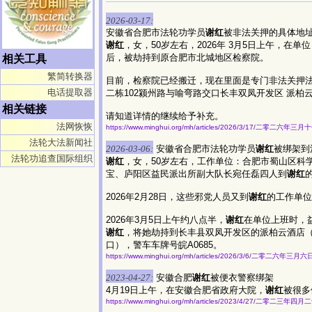
2026-03-17:
安徽省合肥市法轮功学员
谢红
被非法关押的具体地
谢红
，女，50岁左右，2026年 3月5日上午，
后，被劫持到原合肥市北城地区检察院。
相关工具
繁简转换器
目前，检察院已经搬迁，现在里面是专门非法关押
电话提取器
二栋102颍州路与喻弯路交口长丰双凤开发区 派柏云
相关链接
请知道详情的继续给予补充。
法网恢恢
https://www.minghui.org/mh/articles/2026/3/17/二零二六
法轮大法新闻社
2026-03-06:
安徽省合肥市法轮功学员
谢红
被绑架到
法轮功追查国际组织
谢红
，女，50岁左右，工作单位：合肥市蜀山区科学
宝、庐阳区益民派出所副大队长宛任磊四人到
谢红
2026年2月28日，这些邪党人员又到
谢红
的工作单位
2026年3月5日上午约八点半，
谢红
在单位上班时，
谢红
，将她劫持到长丰县双凤开发区的派柏云酒店（电
口），警车车牌号皖A0685。
https://www.minghui.org/mh/articles/2026/3/6/二零二六年
2023-04-27:
安徽合肥
谢红
被便衣警察绑架
4月19日上午，在安徽合肥省政府大院，
谢红
被很多
https://www.minghui.org/mh/articles/2023/4/27/二零二