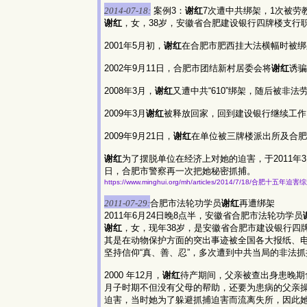
2014-07-18:
案例3：
谢红
7次遭中共绑架，1次被劳
谢红
，女，38岁，安徽省合肥建设银行四牌楼支行职
2001年5月初，
谢红
在合肥市肥西挂大法横幅时被绑
2002年9月11日，合肥市团结新村居委会将
谢红
诱骗
2008年3月，
谢红
又遭中共“610”绑架，随后被非
2009年3月
谢红
被释放回家，回到建设银行继续工作
2009年9月21日，
谢红
在单位被三牌楼派出所及合肥市
谢红
为了摆脱单位在经济上对她的迫害，于2011年
日，合肥市警察再一次把她秘密抓捕。
https://www.minghui.org/mh/articles/2014/7/18/合肥十五年迫
2011-07-29:
合肥市法轮功学员
谢红
再遭绑架
2011年6月24日晚8点半，安徽省合肥市法轮功学员
谢红
，女，现年38岁，是安徽省合肥市建设银行四
其是在动物保护方面的突出事迹被全国各大报纸、电
坚持信仰“真、善、忍”，多次遭到中共当局的非法
2000 年12月，
谢红
待产期间，父亲被查出身患晚期
月子时期不但没有父母的帮助，还要为患病的父亲
迫害，当时她为了躲避抓捕迫害而流离失所，因此