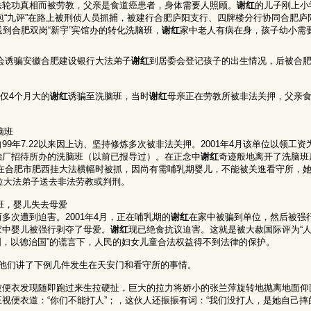
法轮功真相而被劳教，父亲是食道癌患者，身体需要人照顾。
谢红
的儿子刚上小
包“九评”在路上被刑侦人员抓捕，被建行合肥庐阳支行、四牌楼分行协同合肥庐
到合肥双岗“新宇”宾馆办的转化洗脑班，
谢红
家中老人有病在身，孩子幼小需
委会诱骗安徽合肥建设银行大法弟子
谢红
到居委会登记孩子的出生情况，后被合
仅4个月大的
谢红
诱骗至洗脑班，当时
谢红
母亲正在劳教所被非法关押，父亲
脑班
9年7.22以来因上访、坚持修炼多次被非法关押。2001年4月该单位以领工资
胎厂招待所办的洗脑班（以前已报导过）。在正念中
谢红
奇迹般地离开了洗脑班
在合肥市肥西挂大法横幅时被抓，因尚有需哺乳期婴儿，不能被关進看守所，
位大法弟子送去非法劳教或判刑。
班，婴儿失去母爱
多次遭到迫害。2001年4月，正在哺乳期的
谢红
在家中被骗到单位，然后被强
家中婴儿被强行剥夺了母爱。
谢红
现已绝食抗议迫害。这就是被大赦国际评为“人
治国，以德治国”的谎言下，人民的妇女儿童合法权益得不到法律的保护。
他们讲了下例几件发生在天安门和看守所的事情。
被便衣发现随即跑过来生拉硬扯，巨大的拉力将娇小的张兰萍旋转地抛离地面仰
视便衣道：“你们不能打人”；，这伙人还振振有词：“我们没打人，是她自己摔