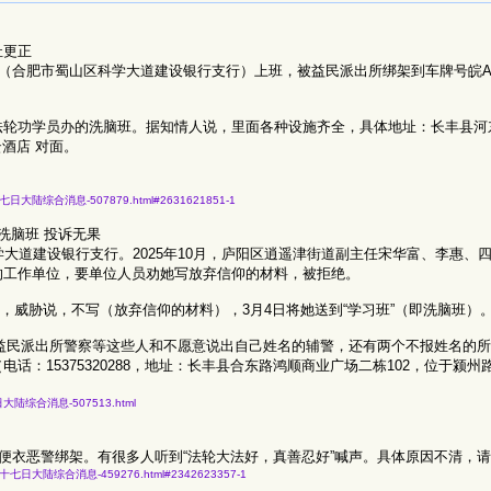
址更正
在单位（合肥市蜀山区科学大道建设银行支行）上班，被益民派出所绑架到车牌号皖A0
法轮功学员办的洗脑班。据知情人说，里面各种设施齐全，具体地址：长丰县河
酒店 对面。
年三月十七日大陆综合消息-507879.html#2631621851-1
洗脑班 投诉无果
大道建设银行支行。2025年10月，庐阳区逍遥津街道副主任宋华富、李惠、
的工作单位，要单位人员劝她写放弃信仰的材料，被拒绝。
，威胁说，不写（放弃信仰的材料），3月4日将她送到“学习班”（即洗脑班）
益民派出所警察等这些人和不愿意说出自己姓名的辅警，还有两个不报姓名的所
话：15375320288，地址：长丰县合东路鸿顺商业广场二栋102，位于颍州
三月六日大陆综合消息-507513.html
便衣恶警绑架。有很多人听到“法轮大法好，真善忍好”喊声。具体原因不清，
三年四月二十七日大陆综合消息-459276.html#2342623357-1