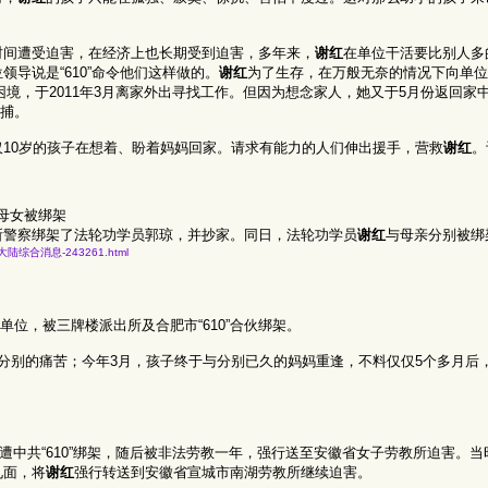
时间遭受迫害，在经济上也长期受到迫害，多年来，
谢红
在单位干活要比别人多
导说是“610”命令他们这样做的。
谢红
为了生存，在万般无奈的情况下向单位
困境，于2011年3月离家外出寻找工作。但因为想念家人，她又于5月份返回家
抓捕。
仅10岁的孩子在想着、盼着妈妈回家。请求有能力的人们伸出援手，营救
谢红
。
母女被绑架
所警察绑架了法轮功学员郭琼，并抄家。同日，法轮功学员
谢红
与母亲分别被绑
月二日大陆综合消息-243261.html
工作单位，被三牌楼派出所及合肥市“610”合伙绑架。
分别的痛苦；今年3月，孩子终于与分别已久的妈妈重逢，不料仅仅5个多月后
月遭中共“610”绑架，随后被非法劳教一年，强行送至安徽省女子劳教所迫害。当
见面，将
谢红
强行转送到安徽省宣城市南湖劳教所继续迫害。