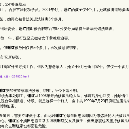
教，3次关洗脑班
工。合肥市法轮功学员。2001年4月，
谢红
的孩子仅4个月，她就被街道诱骗
架，她再次被非法关进洗脑班3个多月。
到居委会，
谢红
随即被合肥市西市区公安分局劫持至新华宾馆洗脑班。
法劳教一年，强行送至安徽省女子劳教所迫害。
。但
谢红
被放回仅仅5个多月，再次被恶警绑架。
“610”绑架。
3月离家外出寻找工作。但因为想念家人，她又于5月份返回家中。仅仅一个多月后，
害综述（三）-294825.html
谢红
突然被警察非法抄家、绑架，至今下落不明。
牌楼办事处职工。
谢红
从1996年开始修炼法轮大法。修炼后身心巨变，她珍惜
视台争相报道、转载。就是这样一个好人，自中共1999年7月20日疯狂迫害法
抓捕和迫害。
食道癌，需要立即做手术。而此时
谢红
的母亲田忠凤却因为修炼法轮大法被非
操心。
谢红
的小姨田忠霞常常去照料
谢红
父女及孩子，但田忠霞也因坚持修炼法
她每次去
谢红
家也都面临危险。