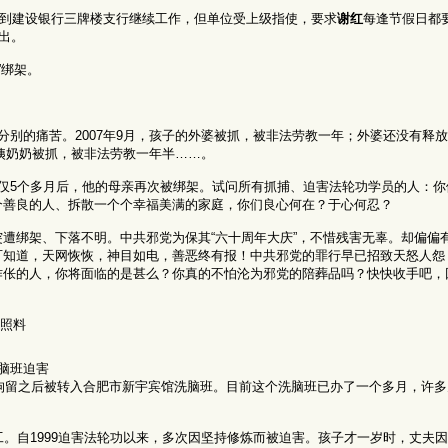
到建设银行三牌楼支行继续工作，但单位受上级指使，要求
谢红
每逢节假日都
出。
”绑架。
别的痛苦。2007年9月，孩子的外婆被抓，被非法劳教一年；外婆还没有释放，
的姨奶奶被抓，被非法劳教一年半……。
仅5个多月后，他的母亲再次被绑架。试问所有抓捕、迫害法轮功学员的人：你
个善良的人、拆散一个个幸福美满的家庭，你们良心何在？于心何忍？
突遭绑架、下落不明。中共邪党为保其“六十周年大庆”，不惜残害无辜。却偏偏
可知道，天网恢恢，神目如电，善恶终有报！中共邪党的罪行早已招致天怒人怨
作伥的人，你将面临的是甚么？你真的不怕沦为邪党的陪葬品吗？快快收手吧，
人照料
脑班迫害
的拘留之后被转入合肥市新宇宾馆洗脑班。目前这个洗脑班已办了一个多月，许
工。自1999迫害法轮功以来，多次因坚持修炼而被迫害。孩子才一岁时，丈夫