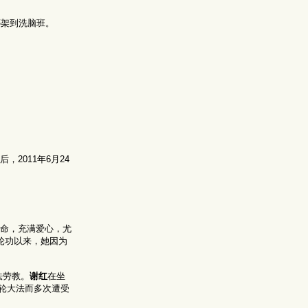
绑架到洗脑班。
2011年6月24
生命，充满爱心，尤
轮功以来，她因为
法劳教。
谢红
在坐
轮大法而多次遭受