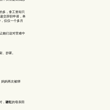
的多，拿工资却只
递交辞职申请，单
中，仅仅一个多月
让她们这对苦难中
架、抄家。
，妈妈再次被绑
时，
谢红
的母亲田