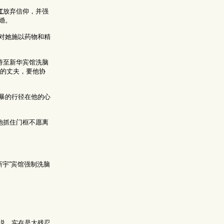
红
放弃信仰，并强
婚。
对她施以药物和精
持至新华宾馆洗脑
的丈夫，要他协
暴的行径在他的心
她抓住门框不愿离
新宇”宾馆强制洗脑
说，实在是太残忍