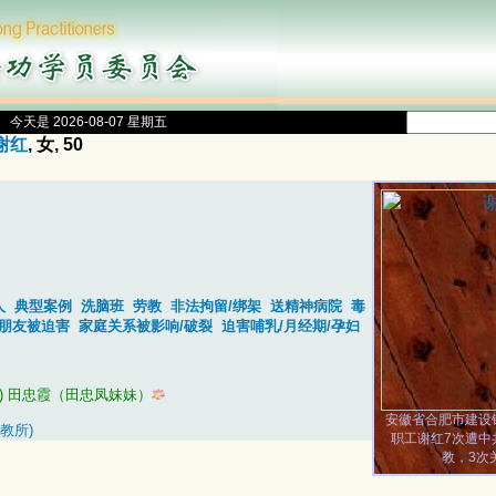
今天是 2026-08-07 星期五
谢红
, 女, 50
人
典型案例
洗脑班
劳教
非法拘留/绑架
送精神病院
毒
/朋友被迫害
家庭关系被影响/破裂
迫害哺乳/月经期/孕妇
)
田忠霞（田忠凤妹妹）
安徽省合肥市建设
教所)
职工谢红7次遭中
教，3次