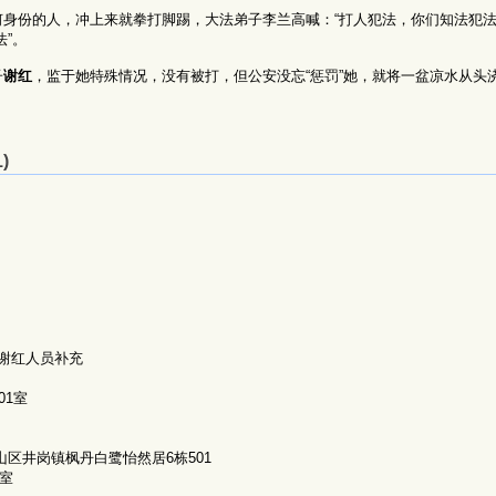
身份的人，冲上来就拳打脚踢，大法弟子李兰高喊：“打人犯法，你们知法犯法
”。
子
谢红
，监于她特殊情况，没有被打，但公安没忘“惩罚”她，就将一盆凉水从头
)
谢红人员补充
01室
区井岗镇枫丹白鹭怡然居6栋501
4室