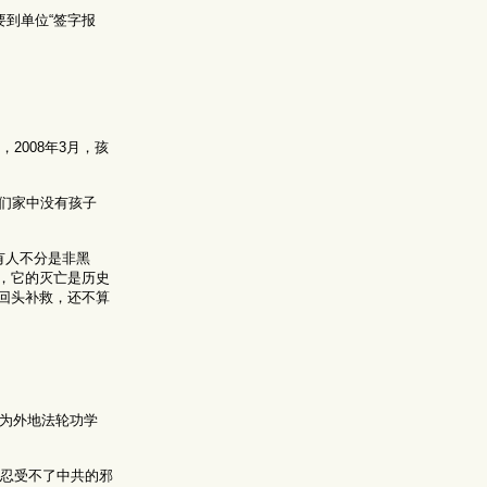
要到单位“签字报
2008年3月，孩
们家中没有孩子
有人不分是非黑
，它的灭亡是历史
回头补救，还不算
多为外地法轮功学
因忍受不了中共的邪