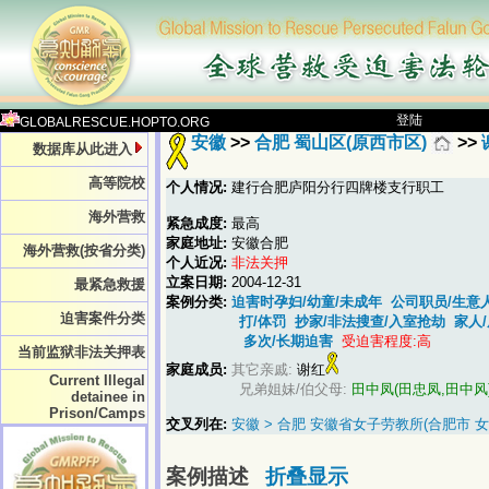
登陆
GLOBALRESCUE.HOPTO.ORG
安徽
>>
合肥 蜀山区(原西市区)
>>
数据库从此进入
高等院校
个人情况:
建行合肥庐阳分行四牌楼支行职工
海外营救
紧急成度:
最高
家庭地址:
安徽合肥
海外营救(按省分类)
个人近况:
非法关押
立案日期:
2004-12-31
最紧急救援
案例分类:
迫害时孕妇/幼童/未成年
公司职员/生意
迫害案件分类
打/体罚
抄家/非法搜查/入室抢劫
家人
多次/长期迫害
受迫害程度:高
当前监狱非法关押表
家庭成员:
其它亲戚:
谢红
Current Illegal
兄弟姐妹/伯父母:
田中凤(田忠凤,田中风
detainee in
Prison/Camps
交叉列在:
安徽 > 合肥 安徽省女子劳教所(合肥市 女
案例描述
折叠显示