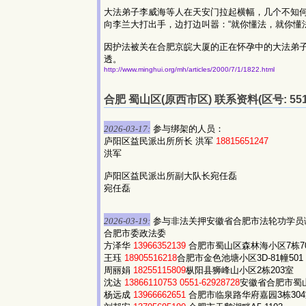
大法弟子李威海等人在天安门拉起横幅，几个不知何
向李兰大打出手，边打边叫嚣：“就你懂法，就你懂法
因护法被关在合肥京皖大厦的正在怀孕中的大法弟
透。
http://www.minghui.org/mh/articles/2000/7/1/1822.html
合肥 蜀山区(原西市区) 联系资料(区号: 551
2026-03-17:
参与绑架的人员：
庐阳区益民派出所所长 洪军
18815651247
洪军
庐阳区益民派出所副大队长宛任磊
宛任磊
2026-03-19:
参与非法关押安徽省合肥市法轮功学员
合肥市委政法委
方泽华
13966352139
合肥市蜀山区森林海小区7栋7
王珏
18905516218
合肥市金色池塘小区3D-81幢501
周丽娟
18255115809
枞阳县狮峰山小区2栋203室
沈达
13866110753
0551-62928728
安徽省合肥市蜀山
杨远成
13966662651
合肥市临泉路华府嘉园3栋30