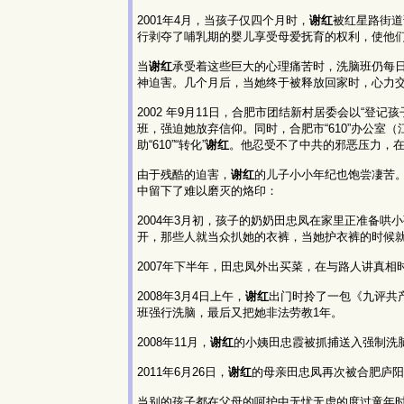
2001年4月，当孩子仅四个月时，
谢红
被红星路街道
行剥夺了哺乳期的婴儿享受母爱抚育的权利，使他
当
谢红
承受着这些巨大的心理痛苦时，洗脑班仍每
神迫害。几个月后，当她终于被释放回家时，心力
2002 年9月11日，合肥市团结新村居委会以“登记
班，强迫她放弃信仰。同时，合肥市“610”办公
助“610”“转化”
谢红
。他忍受不了中共的邪恶压力，
由于残酷的迫害，
谢红
的儿子小小年纪也饱尝凄苦
中留下了难以磨灭的烙印：
2004年3月初，孩子的奶奶田忠凤在家里正准备
开，那些人就当众扒她的衣裤，当她护衣裤的时候
2007年下半年，田忠凤外出买菜，在与路人讲真
2008年3月4日上午，
谢红
出门时拎了一包《九评共产
班强行洗脑，最后又把她非法劳教1年。
2008年11月，
谢红
的小姨田忠霞被抓捕送入强制洗脑
2011年6月26日，
谢红
的母亲田忠凤再次被合肥庐阳
当别的孩子都在父母的呵护中无忧无虑的度过童年