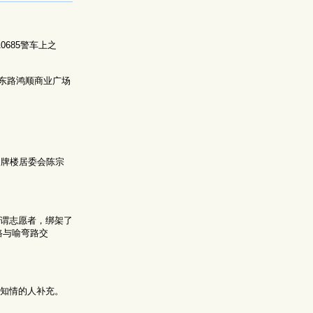
685警车上之
东路鸿顺商业广场
四牌楼居委会陈宗
。
谓志愿者，绑架了
路与喻弯路交
请知情的人补充。