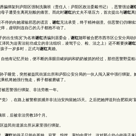
诱骗绑架到庐阳区强制洗脑班（责任人：庐阳区政法委戴书记），恶警强迫
谢
们母子遭受生离死别般的痛苦。而此时
谢红
的丈夫不堪压力，首次提出与
谢红
离
日不停的向她灌输邪恶的谎言，
谢红
无法承受，终于精神崩溃。但恶警们仍继续
交瘁，虚弱到连自己的儿子都抱不动了。
孩子的出生情况”为名将
谢红
诱骗到居委会，
谢红
随即被合肥市西市区公安分局劫
室（江泽民为迫害法轮功成立的非法组织，凌驾于公、检、法之上）还不断要挟
谢红
在孩子一岁多时，正式与
谢红
离婚。
。自他有记忆开始，便不断的亲眼目睹妈妈和奶奶被抓的经过，那些恶警野蛮粗
哄小孙子睡觉，突然被益民街派出所和庐阳公安分局的一伙人闯入家中强行绑架。
就乘机将她强行拖走，裤子都被磨破了。
相时被恶警强行绑架、非法劳教一年。
党》，在路上被警察抓捕并非法治安拘留她15天。之后把她押送到合肥双岗“
班，后被非法劳教18个月。
区益民街道派出所从家里强行绑架。
时，
谢红
的孩子只能在孤独、寂寞、惊扰、害怕中度过。这对那么幼小的孩子来