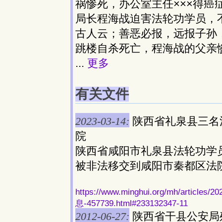
祸惨死，办公室主任×××得癌
局长程海战迫害法轮功学员，
古人云；善恶必报，远报子孙
跳楼自杀死亡，程海战的父亲
...
更多
有关文件
2023-03-14:
陕西省礼泉县三名
院
陕西省咸阳市礼泉县法轮功学
被非法移交到咸阳市秦都区法
https://www.minghui.org/mh/ar
息-457739.html#233132347-11
2012-06-27:
陕西省干县公安局