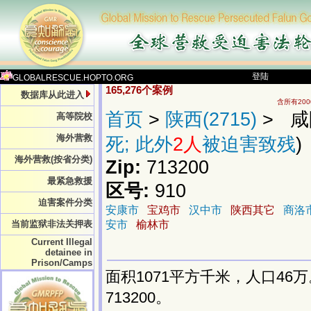
登陆
GLOBALRESCUE.HOPTO.ORG
165,276个案例
数据库从此进入
含所有20
首页
>
陕西(2715)
> 咸阳
高等院校
海外营救
死; 此外
2人
被迫害致残
)
海外营救(按省分类)
Zip:
713200
最紧急救援
区号:
910
迫害案件分类
安康市
宝鸡市
汉中市
陕西其它
商洛
当前监狱非法关押表
安市
榆林市
Current Illegal
detainee in
Prison/Camps
面积1071平方千米，人口4
713200。