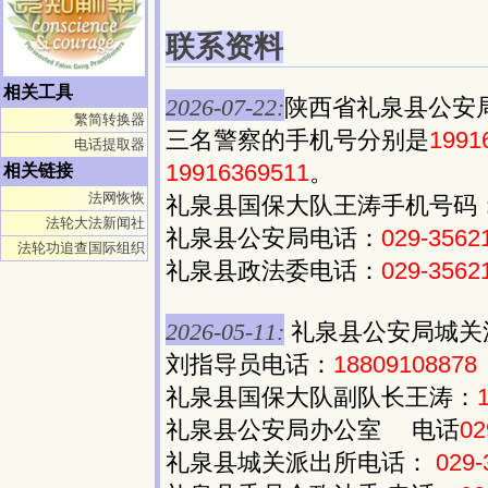
联系资料
相关工具
2026-07-22:
陕西省礼泉县公安
繁简转换器
三名警察的手机号分别是
1991
电话提取器
19916369511
。
相关链接
法网恢恢
礼泉县国保大队王涛手机号码
法轮大法新闻社
礼泉县公安局电话：
029-3562
法轮功追查国际组织
礼泉县政法委电话：
029-3562
2026-05-11:
礼泉县公安局城关
刘指导员电话：
18809108878
礼泉县国保大队副队长王涛：
礼泉县公安局办公室 电话
02
礼泉县城关派出所电话：
029-