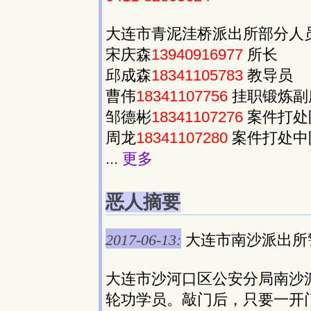
大连市青泥洼桥派出所部分人
宋庆森
13940916977
所长
邱成森
18341105783
教导员
曹伟
18341107756
挂职锻炼副
邹德彬
18341107276
案件打处
周龙
18341107280
案件打处中
...
更多
恶人摘要
2017-06-13:
大连市南沙派出所
大连市沙河口区公安分局南沙
轮功学员。敲门后，只要一开