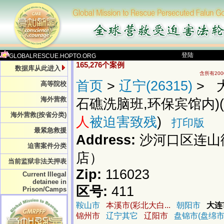
登陆
GLOBALRESCUE.HOPTO.ORG
165,276个案例
数据库从此进入
含所有20
首页
>
辽宁(26315)
> 
高等院校
海外营救
石礁洗脑班,环保宾馆内)(15
海外营救(按省分类)
人
被迫害致残
)
打印版
最紧急救援
Address:
沙河口区连山
迫害案件分类
店）
当前监狱非法关押表
Zip:
116023
Current Illegal
detainee in
区号:
411
Prison/Camps
鞍山市
本溪市(彩北大白...
朝阳市
大连
锦州市
辽宁其它
辽阳市
盘锦市(盘绵市