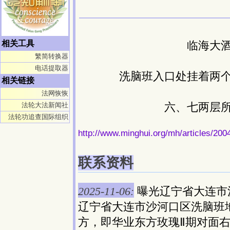
相关工具
临海大
繁简转换器
电话提取器
洗脑班入口处挂着两
相关链接
法网恢恢
六、七两层
法轮大法新闻社
法轮功追查国际组织
http://www.minghui.org/mh/articles/200
联系资料
2025-11-06:
曝光辽宁省大连市
辽宁省大连市沙河口区洗脑班地
方，即华业东方玫瑰Ⅱ期对面