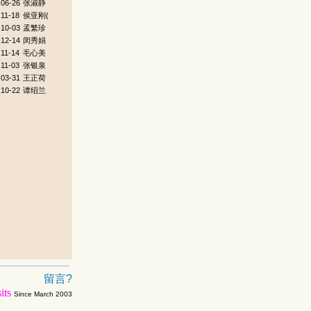
06-26
张淑静
11-18
侯亚刚(
10-03
孟繁珍
12-14
闵秀娟
11-14
毛心美
11-03
张银泉
03-31
王正荷
10-22
谭绍兰
留言?
its
Since March 2003