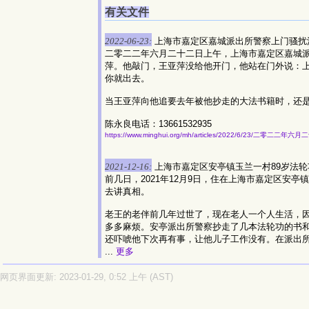
有关文件
2022-06-23:
上海市嘉定区嘉城派出所警察上门骚扰
二零二二年六月二十二日上午，上海市嘉定区嘉城
萍。他敲门，王亚萍没给他开门，他站在门外说：
你就出去。
当王亚萍向他追要去年被他抄走的大法书籍时，还
陈永良电话：13661532935
https://www.minghui.org/mh/articles/2022/6/23/二零二
2021-12-16:
上海市嘉定区安亭镇玉兰一村89岁法
前几日，2021年12月9日，住在上海市嘉定区安
去讲真相。
老王的老伴前几年过世了，现在老人一个人生活，因
多多麻烦。安亭派出所警察抄走了几本法轮功的书
还吓唬他下次再有事，让他儿子工作没有。在派出
...
更多
网页界面更新: 2023-01-29, 0:52 上午 (AST)