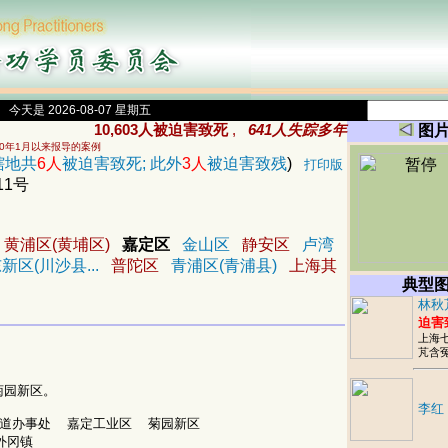
今天是 2026-08-07 星期五
10,603人被迫害致死
,
641人失踪多年
图
00年1月以来报导的案例
辖地共
6人
被迫害致死; 此外
3人
被迫害致残
)
打印版
1号
黄浦区(黄埔区)
嘉定区
金山区
静安区
卢湾
新区(川沙县...
普陀区
青浦区(青浦县)
上海其
典型
林秋
迫害
上海
芃含
菊园新区。
李红
道办事处 嘉定工业区 菊园新区
外冈镇