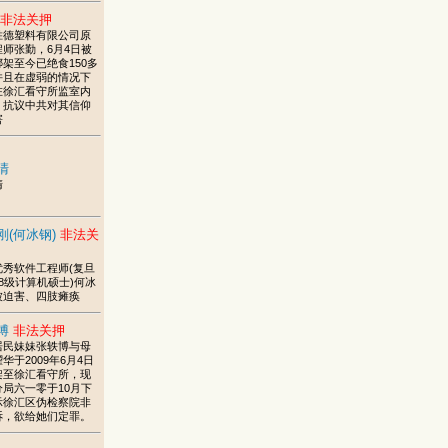
非法关押
胜德塑料有限公司原
程师张勤，6月4日被
架至今已绝食150多
并且在虚弱的情况下
在徐汇看守所监室内
，抗议中共对其信仰
害
清
清
刚(何冰钢)
非法关
优秀软件工程师(复旦
8级计算机硕士)何冰
被迫害、四肢瘫痪
博
非法关押
居民妹妹张轶博与母
华于2009年6月4日
架至徐汇看守所，现
分局六一零于10月下
示徐汇区伪检察院非
诉，欲给她们定罪。