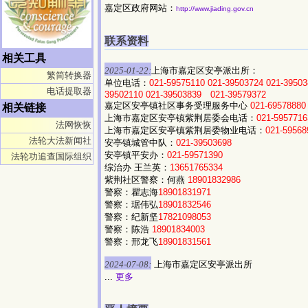
嘉定区政府网站：
http://www.jiading.gov.cn
联系资料
相关工具
2025-01-22:
上海市嘉定区安亭派出所：
繁简转换器
单位电话：
021-59575110
021-39503724
021-39503
电话提取器
39502110
021-39503839
021-39579372
嘉定区安亭镇社区事务受理服务中心
021-69578880
相关链接
上海市嘉定区安亭镇紫荆居委会电话：
021-5957716
法网恢恢
上海市嘉定区安亭镇紫荆居委物业电话：
021-59568
法轮大法新闻社
安亭镇城管中队：
021-39503698
安亭镇平安办：
021-59571390
法轮功追查国际组织
综治办 王兰英：
13651765334
紫荆社区警察：何燕
18901832986
警察：瞿志海
18901831971
警察：琚伟弘
18901832546
警察：纪新坚
17821098053
警察：陈浩
18901834003
警察：邢龙飞
18901831561
2024-07-08:
上海市嘉定区安亭派出所
...
更多