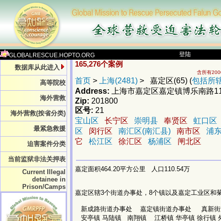
登陆
GLOBALRESCUE.HOPTO.ORG
165,276个案例
数据库从此进入
含所有20
首页
>
上海(2481)
> 嘉定区(65) (
包括所
高等院校
Address:
上海市嘉定区嘉定镇博乐南路11
海外营救
Zip:
201800
区号:
21
海外营救(按省分类)
宝山区
长宁区
崇明县
奉贤区
虹口区
最紧急救援
区
闵行区
南汇区(南汇县)
南市区
浦东
它
松江区
徐汇区
杨浦区
闸北区
迫害案件分类
当前监狱非法关押表
嘉定面积464.20平方公里 人口110.54万
Current Illegal
detainee in
Prison/Camps
嘉定区辖3个街道办事处，8个镇以及嘉定工业区和
新成路街道办事处 嘉定镇街道办事处 真新街
安亭镇 马陆镇 南翔镇 江桥镇 华亭镇 徐行镇 