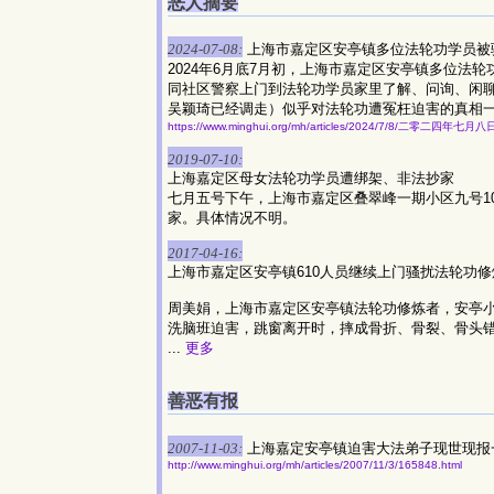
恶人摘要
2024-07-08:
上海市嘉定区安亭镇多位法轮功学员被
2024年6月底7月初，上海市嘉定区安亭镇多位法
同社区警察上门到法轮功学员家里了解、问询、闲
吴颖琦已经调走）似乎对法轮功遭冤枉迫害的真相
https://www.minghui.org/mh/articles/2024/7/8/二零二四年
2019-07-10:
上海嘉定区母女法轮功学员遭绑架、非法抄家
七月五号下午，上海市嘉定区叠翠峰一期小区九号1
家。具体情况不明。
2017-04-16:
上海市嘉定区安亭镇610人员继续上门骚扰法轮功修
周美娟，上海市嘉定区安亭镇法轮功修炼者，安亭小学
洗脑班迫害，跳窗离开时，摔成骨折、骨裂、骨头
...
更多
善恶有报
2007-11-03:
上海嘉定安亭镇迫害大法弟子现世现报
http://www.minghui.org/mh/articles/2007/11/3/165848.html