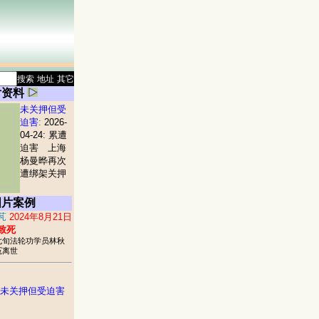
搜索
地址
其它
片资料
未关押但受
迫害
:
2026-
04-24: 累遭
迫害 上海
杨曼晔再次
遭绑架关押
图片案例
芃
2024年8月21日
致死
七旬法轮功学员林秋
冤离世
未关押但受迫害