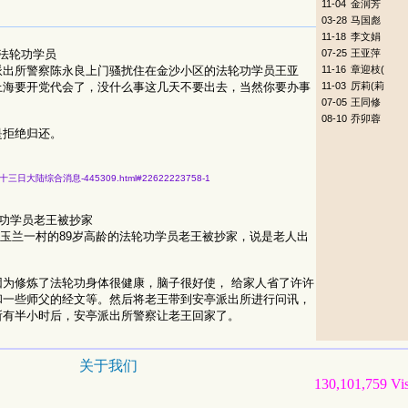
11-04
金润芳
03-28
马国彪
11-18
李文娟
07-25
王亚萍
法轮功学员
11-16
章迎枝(
派出所警察陈永良上门骚扰住在金沙小区的法轮功学员王亚
11-03
厉莉(莉
上海要开党代会了，没什么事这几天不要出去，当然你要办事
07-05
王同修
08-10
乔卯蓉
是拒绝归还。
二年六月二十三日大陆综合消息-445309.html#22622223758-1
轮功学员老王被抄家
亭镇玉兰一村的89岁高龄的法轮功学员老王被抄家，说是老人出
为修炼了法轮功身体很健康，脑子很好使， 给家人省了许许
和一些师父的经文等。然后将老王带到安亭派出所进行问讯，
所有半小时后，安亭派出所警察让老王回家了。
关于我们
130,101,759 Vis