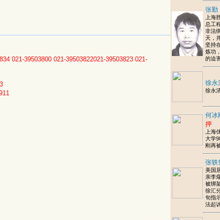
张勤
上海
总工
非法绑
天，
坚持
炼功
834
021-39503800
021-39503822021-39503823
021-
的迫
徐永
3
徐永
911
何冰
押
上海
大学9
刚再
张轶
美国
亲李燿
被绑
徐汇
旬指
法起