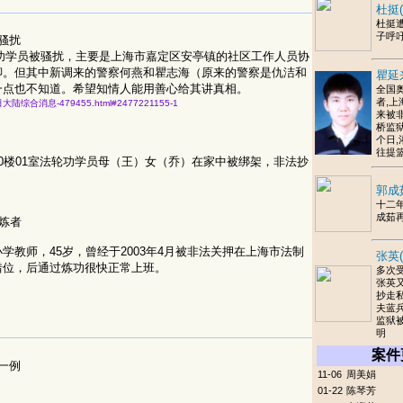
杜挺(
杜挺
子呼
骚扰
轮功学员被骚扰，主要是上海市嘉定区安亭镇的社区工作人员协
聊。但其中新调来的警察何燕和瞿志海（原来的警察是仇洁和
瞿延
一点也不知道。希望知情人能用善心给其讲真相。
全国
者,上
七月八日大陆综合消息-479455.html#2477221155-1
来被
桥监狱
个日
往提
0楼01室法轮功学员母（王）女（乔）在家中被绑架，非法抄
郭成
十二
成茹
炼者
教师，45岁，曾经于2003年4月被非法关押在上海市法制
张英
错位，后通过炼功很快正常上班。
多次
张英
抄走
夫蓝
监狱
明
案件
一例
11-06
周美娟
01-22
陈琴芳