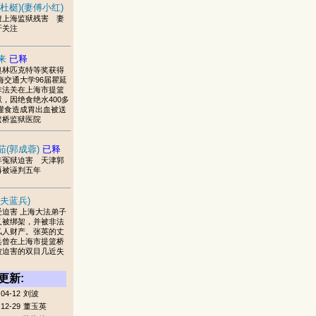
杜梃)(妻傅小红)
遭上海监狱残害 妻
吁关注
来
已释
奥林匹克特等奖获得
海交通大学96届瞿延
非法关在上海市提篮
，因绝食绝水400多
,灌食造成胃出血被送
篮桥监狱医院
茹(郭成蓉)
已释
年冤狱迫害 天津郭
再被诬判五年
(夫蓝兵)
受迫害 上海大法弟子
又被绑架，并被非法
私人财产。张英的丈
兵曾在上海市提篮桥
被迫害的双目几近失
更新:
04-12
刘波
12-29
董玉英