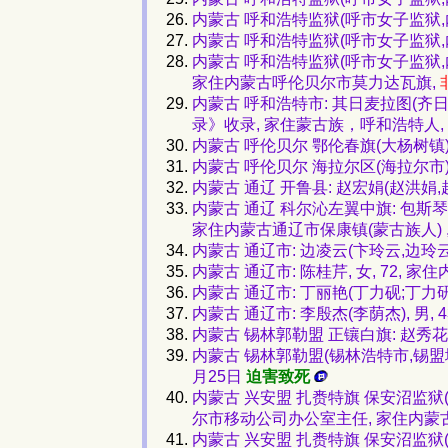
内蒙古 呼和浩特监狱(呼市女子监狱,内蒙
内蒙古 呼和浩特监狱(呼市女子监狱,内蒙
内蒙古 呼和浩特监狱(呼市女子监狱,内
家住内蒙古呼伦贝尔市莫力达瓦旗,
内蒙古 呼和浩特市: 其日麦拉图(齐日
录》收录, 家住蒙古族，呼和浩特人, 2
内蒙古 呼伦贝尔 鄂伦春旗(大杨树镇):
内蒙古 呼伦贝尔 海拉尔区(海拉尔市)
内蒙古 通辽 开鲁县: 赵宏娟(赵洪娟,
内蒙古 通辽 科尔沁左翼中旗: 包斯琴高
家住内蒙古通辽市保康镇(蒙古族人) 
内蒙古 通辽市: 边凌云(卞玲云,边玲云)
内蒙古 通辽市: 陈桂芹, 女, 72, 
内蒙古 通辽市: 丁丽艳(丁力砚;丁力研)
内蒙古 通辽市: 李殷杰(李荫杰), 男,
内蒙古 锡林郭勒盟 正镶白旗: 赵秀花
内蒙古 锡林郭勒盟(锡林浩特市,锡盟地区)
月25日
迫害致死
内蒙古 兴安盟 扎赉特旗 保安沼监狱(保
尔市移动公司办公室主任, 家住内蒙
内蒙古 兴安盟 扎赉特旗 保安沼监狱(保