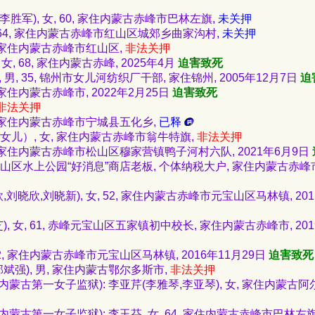
李胜军), 女, 60, 家住内蒙古赤峰市巴林左旗,
未关押
女, 64, 家住内蒙古赤峰市红山区城郊乡曲家沟村,
未关押
女, 家住内蒙古赤峰市红山区,
非法关押
女, 68, 家住内蒙古赤峰, 2025年4月
迫害致死
 男, 35, 锦州市女儿河纺织厂干部, 家住锦州, 2005年12月7日
迫
, 家住内蒙古赤峰市, 2022年2月25日
迫害致死
非法关押
50, 家住内蒙古赤峰市宁城县五化乡,
已释
女儿）, 女, 家住内蒙古赤峰市翁牛特旗,
非法关押
67, 家住内蒙古赤峰市松山区穆家营镇鸭子河村六队, 2021年6月9日
原松山区水上公园“好消息”商店老板, 个体纳税大户, 家住内蒙古赤峰市
刘晓欣,刘晓新), 女, 52, 家住内蒙古赤峰市元宝山区马林镇, 201
, 女, 61, 赤峰元宝山区五家镇初中校长, 家住内蒙古赤峰市, 201
52, 家住内蒙古赤峰市元宝山区马林镇, 2016年11月29日
迫害致死
斌强), 男, 家住内蒙古鄂尔多斯市,
非法关押
蒙古第一女子监狱): 李亚芹(李雅琴,李亚琴), 女, 家住内蒙古
蒙古第一女子监狱): 李玉芬, 女, 64, 家住内蒙古赤峰市巴林左旗