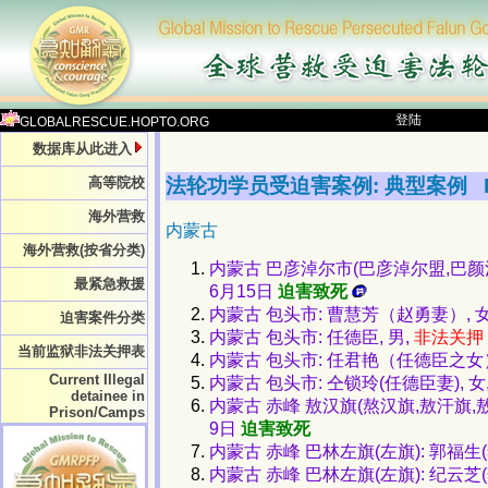
登陆
GLOBALRESCUE.HOPTO.ORG
数据库从此进入
法轮功学员受迫害案例: 典型案例
高等院校
海外营救
内蒙古
海外营救(按省分类)
内蒙古 巴彦淖尔市(巴彦淖尔盟,巴颜淖尔盟
最紧急救援
6月15日
迫害致死
内蒙古 包头市: 曹慧芳（赵勇妻）,
迫害案件分类
内蒙古 包头市: 任德臣, 男,
非法关押
当前监狱非法关押表
内蒙古 包头市: 任君艳（任德臣之女）
Current Illegal
内蒙古 包头市: 仝锁玲(任德臣妻), 
detainee in
内蒙古 赤峰 敖汉旗(熬汉旗,敖汗旗,敖汉
Prison/Camps
9日
迫害致死
内蒙古 赤峰 巴林左旗(左旗): 郭福生
内蒙古 赤峰 巴林左旗(左旗): 纪云芝(