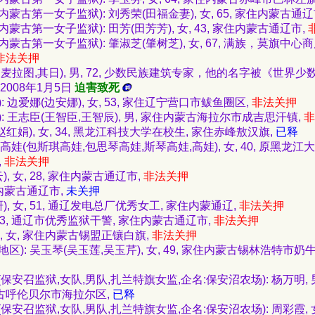
古第一女子监狱): 刘秀荣(田福金妻), 女, 65, 家住内蒙古通辽
古第一女子监狱): 田芳(田芳芳), 女, 43, 家住内蒙古通辽市,
蒙古第一女子监狱): 肇淑芝(肇树芝), 女, 67, 满族，莫旗中心
非法关押
麦拉图,其日), 男, 72, 少数民族建筑专家，他的名字被《世界
008年1月5日
迫害致死
 边爱娜(边安娜), 女, 53, 家住辽宁营口市鲅鱼圈区,
非法关押
: 王志臣(王智臣,王智辰), 男, 家住内蒙古海拉尔市成吉思汗镇,
非
赵红娟), 女, 34, 黑龙江科技大学在校生, 家住赤峰敖汉旗,
已释
娃(包斯琪高娃,包思琴高娃,斯琴高娃,高娃), 女, 40, 原黑龙江
,
非法关押
, 女, 28, 家住内蒙古通辽市,
非法关押
家住内蒙古通辽市,
未关押
, 女, 51, 通辽发电总厂优秀女工, 家住内蒙通辽,
非法关押
 43, 通辽市优秀监狱干警, 家住内蒙古通辽市,
非法关押
, 女, 家住内蒙古锡盟正镶白旗,
非法关押
: 吴玉琴(吴玉莲,吴玉芹), 女, 49, 家住内蒙古锡林浩特市奶牛场,
安召监狱,女队,男队,扎兰特旗女监,企名:保安沼农场): 杨万明, 男,
古呼伦贝尔市海拉尔区,
已释
安召监狱,女队,男队,扎兰特旗女监,企名:保安沼农场): 周彩霞, 女,