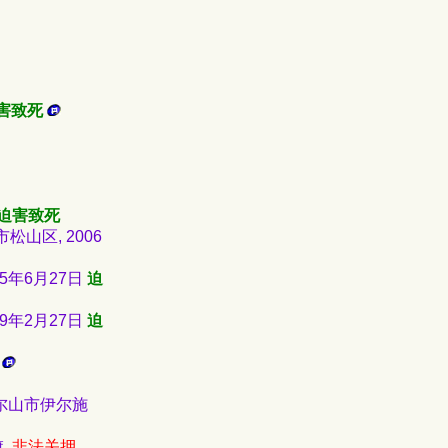
害致死
迫害致死
松山区, 2006
5年6月27日
迫
9年2月27日
迫
阿尔山市伊尔施
,
非法关押